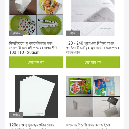
ভিডিও
ভিডিও
নিষ্পত্তিযোগ্য প্যাকেজিংয়ের জন্য
120 - 240 গ্রাম জৈব বিঘ্নিত অশ্রু
তেলরোধী জলরোধী পাথরের কাগজ 90
প্রতিরোধী নোটবুক অ্যালবামের জন্য পাথর
100 110 120gsm
কাগজ রোল
সেরা দাম পান
সেরা দাম পান
ভিডিও
120gsm পুনর্ব্যবহৃত স্টোন পেপার
অশ্রু প্রতিরোধী পাথর কাগজ ইকো