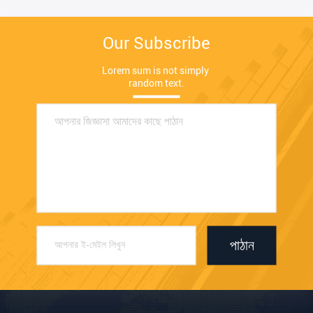
Our Subscribe
Lorem sum is not simply 
random text.
পাঠান