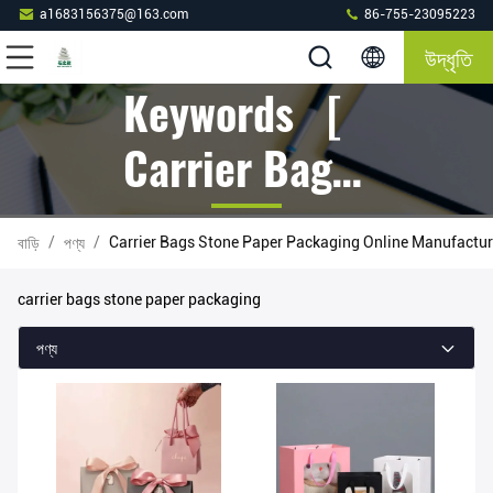
a1683156375@163.com
86-755-23095223
উদ্ধৃতি
Keywords [
Carrier Bags
Stone Paper
/
/
Carrier Bags Stone Paper Packaging Online Manufactur
বাড়ি
পণ্য
Packaging ]
carrier bags stone paper packaging
Match 32
পণ্য
পণ্য