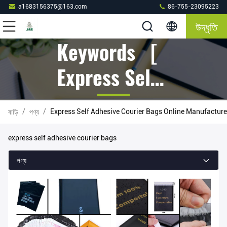
a1683156375@163.com
86-755-23095223
উদ্ধৃতি
Keywords [
Express Self
Adhesive
/
/
Express Self Adhesive Courier Bags Online Manufacture
বাড়ি
পণ্য
Courier Bags
express self adhesive courier bags
] Match 11
পণ্য
পণ্য