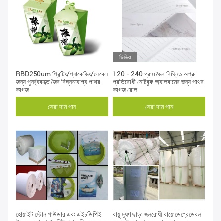
ভিডিও
RBD250um প্রিন্টিং/প্যাকেজিং/লেবেল
120 - 240 গ্রাম জৈব বিঘ্নিত অশ্রু
জন্য পুনর্ব্যবহৃত জৈব বিঘ্ননযোগ্য পাথর
প্রতিরোধী নোটবুক অ্যালবামের জন্য পাথর
কাগজ
কাগজ রোল
সেরা দাম পান
সেরা দাম পান
হোয়াইট স্টোন পাউডার এবং এইচডিপিই
বায়ু দূষণ ছাড়া জলরোধী বায়োডেগ্রেডেবল