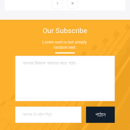
Our Subscribe
Lorem sum is not simply 
random text.
পাঠান