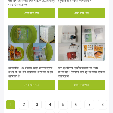
উচ্চ মসৃণতা পেপার শিট প্যাকেজিংয়ের জন্য
মসৃণ টেক্সচার পাথর কাগজ রোল
বায়োডিগ্রেডেবল
সেরা দাম পান
সেরা দাম পান
প্যাকেজিং এবং বইয়ের জন্য কাস্টমাইজড
উচ্চ স্থায়িত্ব পুনর্ব্যবহারযোগ্য পাথর
পাথর কাগজ শীট বায়োডেগ্রেডেবল অশ্রু
কাগজ মসৃণ টেক্সচার সঙ্গে ছাপার জন্য ইউভি
প্রতিরোধী
প্রতিরোধী
সেরা দাম পান
সেরা দাম পান
1
2
3
4
5
6
7
8