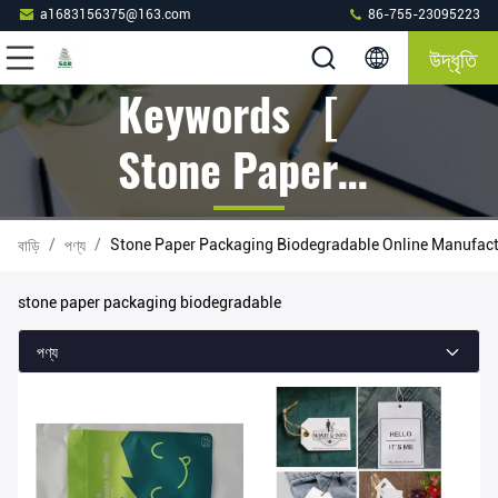
a1683156375@163.com
86-755-23095223
উদ্ধৃতি
Keywords [
Stone Paper
Packaging
/
/
Stone Paper Packaging Biodegradable Online Manufact
বাড়ি
পণ্য
Biodegradable
stone paper packaging biodegradable
] Match 158
পণ্য
পণ্য