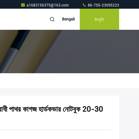
a1683156375@163.com
86-755-23095223
উদ্ধৃতি
Bengali
িরোধী পাথর কাগজ হার্ডকভার নোটবুক 20-30