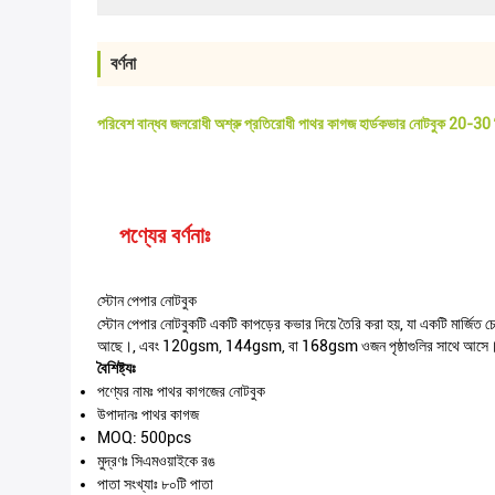
বর্ণনা
পরিবেশ বান্ধব জলরোধী অশ্রু প্রতিরোধী পাথর কাগজ হার্ডকভার নোটবুক 20-30 
পণ্যের বর্ণনাঃ
স্টোন পেপার নোটবুক
স্টোন পেপার নোটবুকটি একটি কাপড়ের কভার দিয়ে তৈরি করা হয়, যা একটি মার্জ
আছে।, এবং 120gsm, 144gsm, বা 168gsm ওজন পৃষ্ঠাগুলির সাথে আসে। অভ্যন্তর
বৈশিষ্ট্যঃ
পণ্যের নামঃ পাথর কাগজের নোটবুক
উপাদানঃ পাথর কাগজ
MOQ: 500pcs
মুদ্রণঃ সিএমওয়াইকে রঙ
পাতা সংখ্যাঃ ৮০টি পাতা