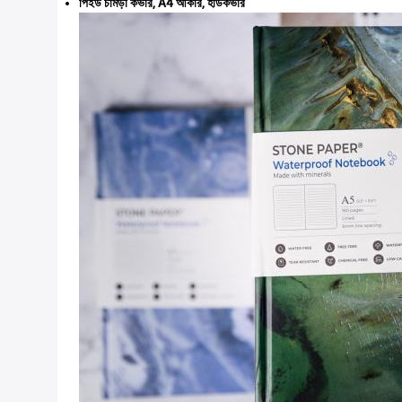
পিইউ চামড়া কভার, A4 আকার, হার্ডকভার