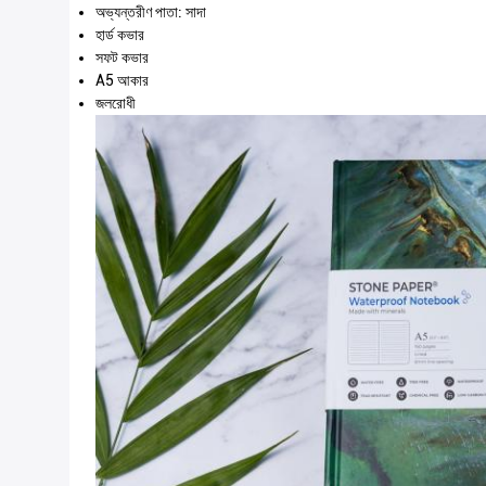
অভ্যন্তরীণ পাতা: সাদা
হার্ড কভার
সফট কভার
A5 আকার
জলরোধী