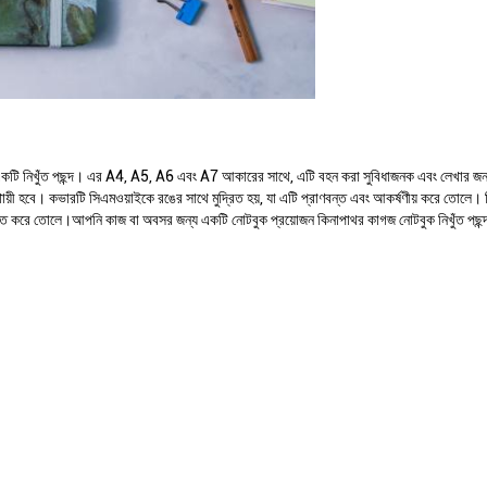
 একটি নিখুঁত পছন্দ। এর A4, A5, A6 এবং A7 আকারের সাথে, এটি বহন করা সুবিধাজনক এবং লেখার জন্
 স্থায়ী হবে। কভারটি সিএমওয়াইকে রঙের সাথে মুদ্রিত হয়, যা এটি প্রাণবন্ত এবং আকর্ষণীয় করে ত
িখুঁত করে তোলে।আপনি কাজ বা অবসর জন্য একটি নোটবুক প্রয়োজন কিনাপাথর কাগজ নোটবুক নিখুঁত পছন