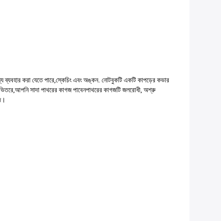
য ব্যবহার করা যেতে পারে,স্কেচিং এবং অঙ্কন. নোটবুকটি একটি কাপড়ের কভার
োলে। ভিতরে,আপনি সাদা পাথরের কাগজ পাবেনপাথরের কাগজটি জলরোধী, অশ্রু
্দ।