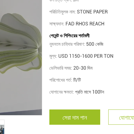
পরিচিতিমুলক নাম:
STONE PAPER
সাক্ষ্যদান:
FAD RHOS REACH
পেমেন্ট ও শিপিংয়ের শর্তাবলী
ন্যূনতম চাহিদার পরিমাণ:
500 কেজি
মূল্য:
USD 1150-1600 PER TON
ডেলিভারি সময়:
20-30 দিন
পরিশোধের শর্ত:
টি/টি
যোগানের ক্ষমতা:
প্রতি মাসে 100টন
সেরা দাম পান
যোগাযো