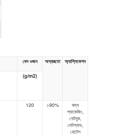
বেস ওজন
অস্বচ্ছতা
অ্যাপ্লিকেশন
(g/m2)
120
>90%
খাদ্য
প্যাকেজিং,
নোটবুক,
নোটপ্যাড,
হোটেল