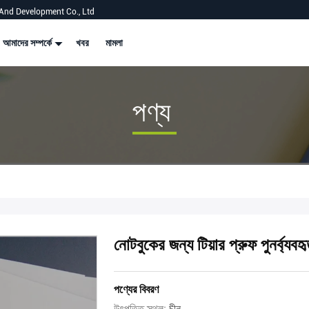
And Development Co., Ltd
আমাদের সম্পর্কে
খবর
মামলা
পণ্য
নোটবুকের জন্য টিয়ার প্রুফ পুনর্ব
পণ্যের বিবরণ
উৎপত্তি স্থল:
চীন