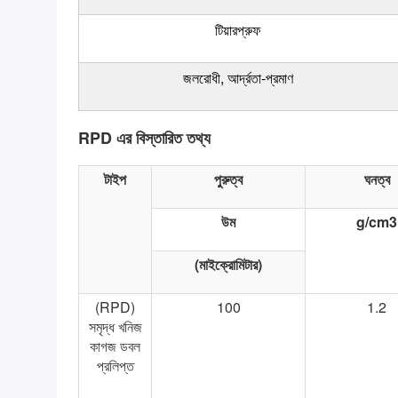
টিয়ারপ্রুফ
জলরোধী, আর্দ্রতা-প্রমাণ
RPD এর বিস্তারিত তথ্য
টাইপ
পুরুত্ব
ঘনত্ব
উম
g/cm3
(মাইক্রোমিটার)
(RPD)
100
1.2
সমৃদ্ধ খনিজ
কাগজ ডবল
প্রলিপ্ত