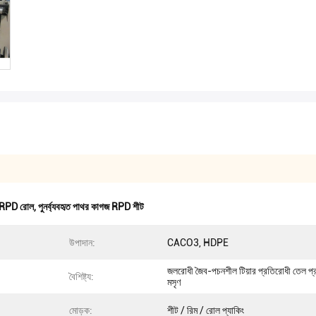
গজ RPD রোল
,
পুনর্ব্যবহৃত পাথর কাগজ RPD শীট
উপাদান:
CACO3, HDPE
জলরোধী জৈব-পচনশীল টিয়ার প্রতিরোধী তেল প্
বৈশিষ্ট্য:
মসৃণ
মোড়ক:
শীট / রিম / রোল প্যাকিং