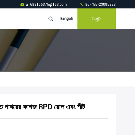
a1683156375@163.com
86-755-23095223
উদ্ধৃতি
Bengali
্যবহৃত পাথরের কাগজ RPD রোল এবং শীট