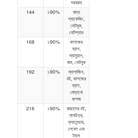
সরবরাহ
144
>90%
খাদ্য
প্যাকেজিং,
নোটবুক,
নোটপ্যাড
168
>90%
কাগজের
ব্যাগ,
ম্যানুয়াল,
খাম, নোটবুক
192
>90%
ম্যাগাজিন,
বই, কাগজের
ব্যাগ,
মোড়ানো
কাগজ
216
>90%
বাচ্চাদের বই,
মানচিত্র,
ক্যালেন্ডার,
লেবেল এবং
ট্যাগ