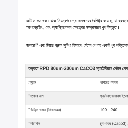
এটিতে কম খরচে এবং নিয়ন্ত্রণযোগ্য অবক্ষয়ের বৈশিষ্ট্য রয়েছে, যা ব
আপগ্রেডিং, এবং অ্যাপ্লিকেশন ক্ষেত্রের সম্প্রসারণ খুব বিস্তৃত।
জলরোধী এবং টিয়ার প্রুফ সুবিধা হিসাবে, স্টোন পেপার একটি খুব শক্তিশা
শুভ্রতা RPD 80um-200um CaCO3 ম্যাটেরিয়াল স্টোন পেপার 
*ব্র্যান্ড
পাথরের কাগজ
*পণ্যের নাম
পুনর্ব্যবহারযোগ্য ইক
*ভিত্তি ওজন (জিএসএম)
100 - 240
*কাঁচামাল
চুনাপাথর (Caco3),