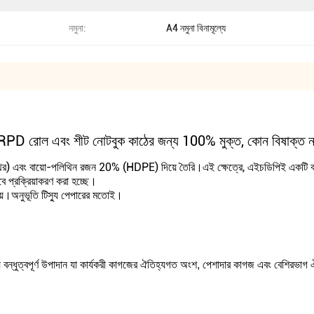
নমুনা:
A4 নমুনা বিনামূল্যে
েপার RPD রোল এবং শীট নোটবুক কাঠের জন্য 100% মুক্ত, কোন বিষাক্ত ন
থর) এবং বায়ো-পলিথিন রজন 20% (HDPE) দিয়ে তৈরি।এই ক্ষেত্রে, এইচডিপিই একটি বাইন্
াবে প্রক্রিয়াকরণ করা হচ্ছে।
ায়।অনুভূতি টিস্যু পেপারের মতোই।
বন্ধুত্বপূর্ণ উপাদান যা কার্যকরী কাগজের ঐতিহ্যগত অংশ, পেশাদার কাগজ এবং বেশিরভাগ ঐ