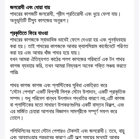
জলরোধী এবং ধোয়া যায়
পাথরের কাগজটি জলরোধী, গ্রীস প্রতিরোধী এবং ধুয়ে ফেলা যায়।
অনুভূতিটি টিস্যু কাগজের অনুরূপ।
প্রকৃতিতে ফিরে যাওয়া
পাথরের কাগজকে স্বাভাবিক ভাবেই ফেলে দেওয়া হয় এবং পুনর্ব্যবহার
করা হয়। তাই পাথরের কাগজকে আবার ক্যালসিয়াম কার্বোনেটে পরিণত
করা হয় এবং আবার খাঁজ পাথর হয়ে যায়।
যখন আমরা ঐতিহ্যগত কাঠের পলপ কাগজের পরিবর্তে এক টন পাথর
কাগজ ব্যবহার করি, তখন আমরা নিম্নরূপ অনেক শক্তি সঞ্চয় করতে
পারিঃ
পাথর কাগজ কাগজ এবং প্লাস্টিকের সুবিধা একত্রিত করে
"স্টোন পেপার" একটি বিপ্লবী সিল্ক স্টোন উপাদান, একটি প্রাকৃতিক
সম্পদ। শুধু পরিবেশ বান্ধব উৎপাদন পদ্ধতির কারণে নয়,এটি কাগজ
বা প্লাস্টিকের মতো সাধারণ উপকরণগুলির একটি বাস্তব বিকল্প, এবং
এর মার্জিত চেহারা আপনার বিজ্ঞাপন সামগ্রীকে সম্পূর্ণ সফল করে
তোলে।
পলিথিলিনের মতো স্টোন পেপারও টেকসই এবং জলরোধী। তবে, বায়ু
এবং আবহাওয়ার প্রভাবের কারণে এটি অল্প সময়ের মধ্যেই আবার