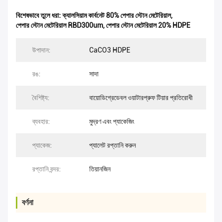
বিশেষভাবে তুলে ধরা:
ক্যালসিয়াম কার্বনেট 80% পেপার স্টোন মেটেরিয়াল
,
পেপার স্টোন মেটেরিয়াল RBD300um
,
পেপার স্টোন মেটেরিয়াল 20% HDPE
উপাদান:
CaCO3 HDPE
রঙ:
সাদা
বৈশিষ্ট্য:
বায়োডিগ্রেডেবল ওয়াটারপ্রুফ টিয়ার প্রতিরোধী
ব্যবহার:
মুদ্রণ এবং প্যাকেজিং
প্যাকেজ:
প্যালেট রপ্তানি করুন
রপ্তানি বন্দর:
তিয়ানজিন
বর্ণনা