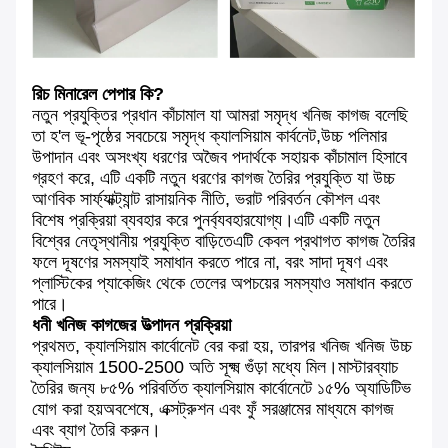
রিচ মিনারেল পেপার কি?
নতুন প্রযুক্তির প্রধান কাঁচামাল যা আমরা সমৃদ্ধ খনিজ কাগজ বলেছি
তা হ'ল ভূ-পৃষ্ঠের সবচেয়ে সমৃদ্ধ ক্যালসিয়াম কার্বনেট,উচ্চ পলিমার
উপাদান এবং অসংখ্য ধরণের অজৈব পদার্থকে সহায়ক কাঁচামাল হিসাবে
গ্রহণ করে, এটি একটি নতুন ধরণের কাগজ তৈরির প্রযুক্তি যা উচ্চ
আণবিক সার্ফ্যাক্ট্যান্ট রাসায়নিক নীতি, ভরাট পরিবর্তন কৌশল এবং
বিশেষ প্রক্রিয়া ব্যবহার করে পুনর্ব্যবহারযোগ্য।এটি একটি নতুন
বিশ্বের নেতৃস্থানীয় প্রযুক্তি বাড়িতেএটি কেবল প্রথাগত কাগজ তৈরির
ফলে দূষণের সমস্যাই সমাধান করতে পারে না, বরং সাদা দূষণ এবং
প্লাস্টিকের প্যাকেজিং থেকে তেলের অপচয়ের সমস্যাও সমাধান করতে
পারে।
ধনী খনিজ কাগজের উত্পাদন প্রক্রিয়া
প্রথমত, ক্যালসিয়াম কার্বোনেট বের করা হয়, তারপর খনিজ খনিজ উচ্চ
ক্যালসিয়াম 1500-2500 অতি সূক্ষ্ম গুঁড়া মধ্যে মিল।মাস্টারব্যাচ
তৈরির জন্য ৮৫% পরিবর্তিত ক্যালসিয়াম কার্বোনেটে ১৫% অ্যাডিটিভ
যোগ করা হয়অবশেষে, এক্সট্রুশন এবং ফুঁ সরঞ্জামের মাধ্যমে কাগজ
এবং ব্যাগ তৈরি করুন।