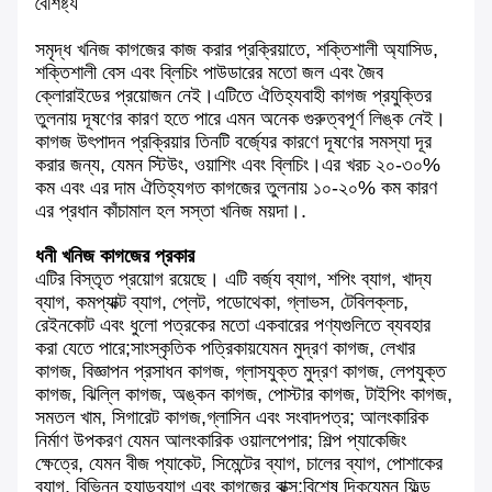
বৈশিষ্ট্য
সমৃদ্ধ খনিজ কাগজের কাজ করার প্রক্রিয়াতে, শক্তিশালী অ্যাসিড,
শক্তিশালী বেস এবং ব্লিচিং পাউডারের মতো জল এবং জৈব
ক্লোরাইডের প্রয়োজন নেই।এটিতে ঐতিহ্যবাহী কাগজ প্রযুক্তির
তুলনায় দূষণের কারণ হতে পারে এমন অনেক গুরুত্বপূর্ণ লিঙ্ক নেই।
কাগজ উৎপাদন প্রক্রিয়ার তিনটি বর্জ্যের কারণে দূষণের সমস্যা দূর
করার জন্য, যেমন স্টিউং, ওয়াশিং এবং ব্লিচিং।এর খরচ ২০-৩০%
কম এবং এর দাম ঐতিহ্যগত কাগজের তুলনায় ১০-২০% কম কারণ
এর প্রধান কাঁচামাল হল সস্তা খনিজ ময়দা।.
ধনী খনিজ কাগজের প্রকার
এটির বিস্তৃত প্রয়োগ রয়েছে। এটি বর্জ্য ব্যাগ, শপিং ব্যাগ, খাদ্য
ব্যাগ, কমপ্যাক্ট ব্যাগ, প্লেট, পডোথেকা, গ্লাভস, টেবিলক্লচ,
রেইনকোট এবং ধুলো পত্রকের মতো একবারের পণ্যগুলিতে ব্যবহার
করা যেতে পারে;সাংস্কৃতিক পত্রিকায়যেমন মুদ্রণ কাগজ, লেখার
কাগজ, বিজ্ঞাপন প্রসাধন কাগজ, গ্লাসযুক্ত মুদ্রণ কাগজ, লেপযুক্ত
কাগজ, ঝিল্লি কাগজ, অঙ্কন কাগজ, পোস্টার কাগজ, টাইপিং কাগজ,
সমতল খাম, সিগারেট কাগজ,গ্লাসিন এবং সংবাদপত্র; আলংকারিক
নির্মাণ উপকরণ যেমন আলংকারিক ওয়ালপেপার; শিল্প প্যাকেজিং
ক্ষেত্রে, যেমন বীজ প্যাকেট, সিমেন্টের ব্যাগ, চালের ব্যাগ, পোশাকের
ব্যাগ, বিভিন্ন হ্যান্ডব্যাগ এবং কাগজের বাক্স;বিশেষ দিকযেমন ফিল্ড