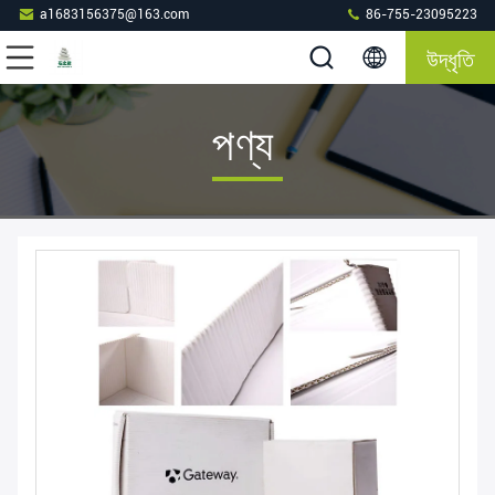
a1683156375@163.com
86-755-23095223
উদ্ধৃতি
পণ্য