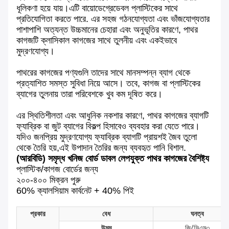
ধূলিকণা হয়ে যায়।এটি বায়োডেগ্রেডেবল প্লাস্টিকের সাথে
প্রতিযোগিতা করতে পারে. এর সহজ গঠনযোগ্যতা এবং ভাঁজযোগ্যতার
পাশাপাশি অত্যন্ত উচ্চমানের চেহারা এবং অনুভূতির কারণে, পাথর
কাগজটি ক্লাসিকাল কাগজের সাথে তুলনীয় এবং একইভাবে
মুদ্রণযোগ্য।
পাথরের কাগজের পণ্যগুলি তাদের সাথে মানসম্পন্ন ব্যাগ থেকে
প্রত্যাশিত সমস্ত সুবিধা নিয়ে আসে। তবে, কাগজ বা প্লাস্টিকের
ব্যাগের তুলনায় তারা পরিবেশকে খুব কম দূষিত করে।
এর স্থিতিশীলতা এবং আধুনিক নকশার কারণে, পাথর কাগজের ব্যাগটি
ফ্যাব্রিক বা জুট ব্যাগের বিকল্প হিসাবেও ব্যবহার করা যেতে পারে।
যদিও জনপ্রিয় মুদ্রণযোগ্য ফ্যাব্রিক ব্যাগটি প্রায়শই জৈব তুলো
থেকে তৈরি হয়,এই উপাদান তৈরির জন্য ব্যবহৃত পানি বিশাল.
(আরবিডি) সমৃদ্ধ খনিজ বোর্ড ডাবল লেপযুক্ত পাথর কাগজের বৈশিষ্ট্য
প্লাস্টিক/কাগজ বোর্ডের জন্য
২০০-৪০০ মিক্রন পুরু
60% ক্যালসিয়াম কার্বনেট + 40% পিই
প্রকার
বেধ
ঘনত্ব
উমম
জি/সিএম৩