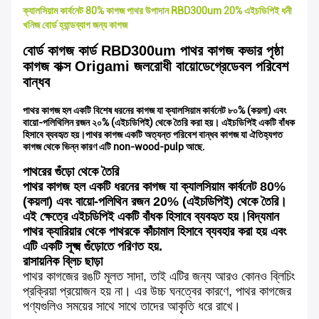
ক্যালসিয়াম কার্বনেট 80% কাগজ পাথর উপাদান RBD300um 20% এইচডিপিই ধনী
খনিজ বোর্ড হ্যান্ডব্যাগ জন্য কাগজ
বোর্ড কাগজ কার্ড RBD300um পাথর কাগজ কভার পৃষ্ঠা
কাগজ বাক্স Origami জলরোধী বায়োডেগ্রেডেবল পরিবেশ
বান্ধব
পাথর কাগজ হল একটি বিশেষ ধরনের কাগজ যা ক্যালসিয়াম কার্বনেট ৮০% (কয়লা) এবং
বায়ো-পলিথিলিন রজন ২০% (এইচডিপিই) থেকে তৈরি করা হয়। এইচডিপিই একটি বাঁধক
হিসাবে ব্যবহৃত হয়।পাথর কাগজ একটি অত্যন্ত পরিবেশ বান্ধব কাগজ যা ঐতিহ্যগত
কাগজ থেকে ভিন্ন কারণ এটি non-wood-pulp আছে.
পাথরের গুঁড়ো থেকে তৈরি
পাথর কাগজ হল একটি ধরনের কাগজ যা ক্যালসিয়াম কার্বনেট 80%
(কয়লা) এবং বায়ো-পলিথিন রজন 20% (এইচডিপিই) থেকে তৈরি।
এই ক্ষেত্রে এইচডিপিই একটি বাঁধক হিসাবে ব্যবহৃত হয়।বিদ্যমান
পাথর ক্যারিয়ার থেকে পাথরকে কাঁচামাল হিসাবে ব্যবহার করা হয় এবং
এটি একটি সূক্ষ্ম গুঁড়োতে পরিণত হয়.
রাসায়নিক ব্লিচ ছাড়া
পাথর কাগজের রঙটি মূলত সাদা, তাই এটির জন্য আরও কোনও ব্লিচিং
প্রক্রিয়া প্রয়োজন হয় না। এর উচ্চ ঘনত্বের কারণে, পাথর কাগজের
পণ্যগুলিও সময়ের সাথে সাথে তাদের আকৃতি ধরে রাখে।