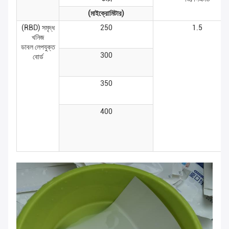
(মাইক্রোমিটার)
(RBD) সমৃদ্ধ
250
1.5
খনিজ
ডাবল লেপযুক্ত
300
বোর্ড
350
400