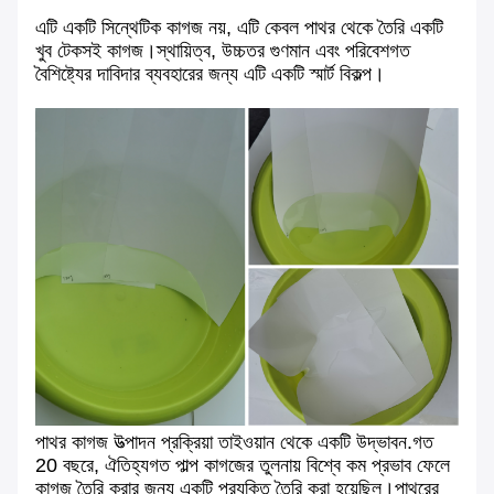
এটি একটি সিন্থেটিক কাগজ নয়, এটি কেবল পাথর থেকে তৈরি একটি
খুব টেকসই কাগজ।স্থায়িত্ব, উচ্চতর গুণমান এবং পরিবেশগত
বৈশিষ্ট্যের দাবিদার ব্যবহারের জন্য এটি একটি স্মার্ট বিকল্প।
পাথর কাগজ উত্পাদন প্রক্রিয়া তাইওয়ান থেকে একটি উদ্ভাবন.গত
20 বছরে, ঐতিহ্যগত পাল্প কাগজের তুলনায় বিশ্বে কম প্রভাব ফেলে
কাগজ তৈরি করার জন্য একটি প্রযুক্তি তৈরি করা হয়েছিল।পাথরের