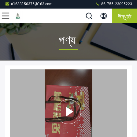
a1683156375@163.com
86-755-23095223
উদ্ধৃতি
পণ্য