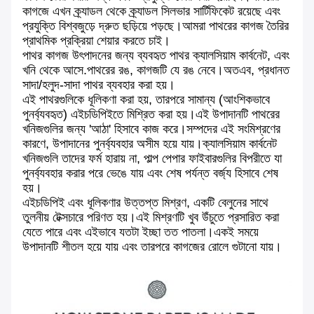
কাগজে এখন ক্র্যাডল থেকে ক্র্যাডল সিলভার সার্টিফিকেট রয়েছে এবং
প্রযুক্তি বিশ্বজুড়ে দ্রুত ছড়িয়ে পড়ছে।আমরা পাথরের কাগজ তৈরির
প্রাথমিক প্রক্রিয়া শেয়ার করতে চাই।
পাথর কাগজ উৎপাদনের জন্য ব্যবহৃত পাথর ক্যালসিয়াম কার্বনেট, এবং
খনি থেকে আসে.পাথরের রঙ, কাগজটি যে রঙ নেবে।অতএব, প্রধানত
সাদা/হলুদ-সাদা পাথর ব্যবহার করা হয়।
এই পাথরগুলিকে ধূলিকণা করা হয়, তারপরে সামান্য (আংশিকভাবে
পুনর্ব্যবহৃত) এইচডিপিইতে মিশ্রিত করা হয়।এই উপাদানটি পাথরের
খনিজগুলির জন্য 'আঠা' হিসাবে কাজ করে।সম্পদের এই সংমিশ্রণের
কারণে, উপাদানের পুনর্ব্যবহার অসীম হয়ে যায়।ক্যালসিয়াম কার্বনেট
খনিজগুলি তাদের ফর্ম হারায় না, পাল্প পেপার ফাইবারগুলির বিপরীতে যা
পুনর্ব্যবহার করার পরে ভেঙে যায় এবং শেষ পর্যন্ত বর্জ্য হিসাবে শেষ
হয়।
এইচডিপিই এবং ধূলিকণার উত্তপ্ত মিশ্রণ, একটি বেলুনের সাথে
তুলনীয় টেক্সচারে পরিণত হয়।এই মিশ্রণটি খুব উঁচুতে প্রসারিত করা
যেতে পারে এবং এইভাবে যতটা ইচ্ছা তত পাতলা।একই সময়ে
উপাদানটি শীতল হয়ে যায় এবং তারপরে কাগজের রোলে গুটানো যায়।