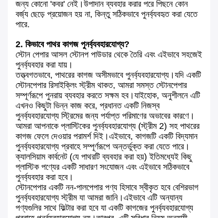
জন্য কোনো 'কবর' নেই।উপাদান ব্যবহার করার পরে পিছনে কোন
বর্জ্য ছেড়ে প্রয়োজন হয় না, কিন্তু সঠিকভাবে পুনর্ব্যবহৃত করা যেতে
পারে.
2. কিভাবে পাথর কাগজ পুনর্ব্যবহারযোগ্য?
স্টোন পেপার আসল স্টোনপ পাউডার থেকে তৈরি এবং এইভাবে সহজেই
পুনর্ব্যবহার করা যায়।
তত্ত্বগতভাবে, পাথরের কাগজ অসীমভাবে পুনর্ব্যবহারযোগ্য।যদি একটি
স্টোনপেপার রিসাইক্লিং স্ট্রীম থাকত, আমরা সমস্ত স্টোনপেপার
সম্পূর্ণরূপে পুনরায় ব্যবহার করতে সক্ষম হব।যাইহোক, অনুশীলনে এটি
এখনও কিছুটা ভিন্ন কাজ করে, প্রধানত একটি নিজস্ব
পুনর্ব্যবহারযোগ্য স্ট্রিমের জন্য পর্যাপ্ত পরিমাণের অভাবের কারণে।
আমরা আপনাকে প্লাস্টিকের পুনর্ব্যবহারযোগ্য (স্ট্রীম 2) সহ পাথরের
কাগজ ফেলে দেওয়ার পরামর্শ দিই।এইভাবে, কাগজটি একটি বিদ্যমান
পুনর্ব্যবহারযোগ্য প্রবাহে সম্পূর্ণরূপে অন্তর্ভুক্ত করা যেতে পারে।
ক্যালসিয়াম কার্বনেট (যে পাথরটি ব্যবহার করা হয়) ইতিমধ্যেই কিছু
প্লাস্টিক পণ্যের একটি সাধারণ সংযোজন এবং এইভাবে সঠিকভাবে
পুনর্ব্যবহার করা হবে।
স্টোনপেপার একটি নন-পালপেপার পণ্য হিসাবে স্বীকৃত হবে বেশিরভাগ
পুনর্ব্যবহারযোগ্য স্ট্রীম যা আমরা জানি।এইভাবে এটি অন্যান্য
পণ্যগুলির সাথে ফিল্টার করা হবে যা একটি কাগজের পুনর্ব্যবহারযোগ্য