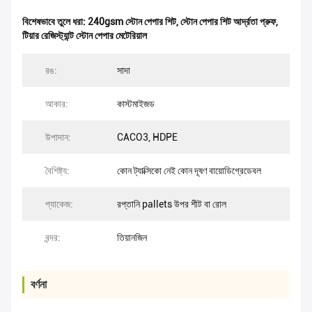
বিশেষভাবে তুলে ধরা:
240gsm স্টোন পেপার শিট
,
স্টোন পেপার শিট আর্দ্রতা প্রুফ
,
টিয়ার রেজিস্ট্যান্ট স্টোন পেপার মেটেরিয়াল
রঙ:
সাদা
আকার:
কাস্টমাইজড
উপাদান:
CACO3, HDPE
বৈশিষ্ট্য:
কোন ট্যাক্সিকো নেই কোন দূষণ বায়োডিগ্রেডেবল
প্যাকেজ:
রপ্তানি pallets উপর শীট বা রোল
বন্দর:
তিয়ানজিন
বর্ণনা