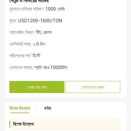
পেমেন্ট ও শিপিংয়ের শর্তাবলী
ন্যূনতম চাহিদার পরিমাণ:
1000 কেজি
মূল্য:
USD1200-1600/TON
প্যাকেজিং বিবরণ:
শীট, রোলস
ডেলিভারি সময়:
২ 0 দিন
পরিশোধের শর্ত:
টি/টি
যোগানের ক্ষমতা:
প্রতি বছর 10000টন
সেরা দাম পান
যোগাযোগ করুন
বিশেষ উল্লেখ
বর্ণনা
বিশেষ উল্লেখ