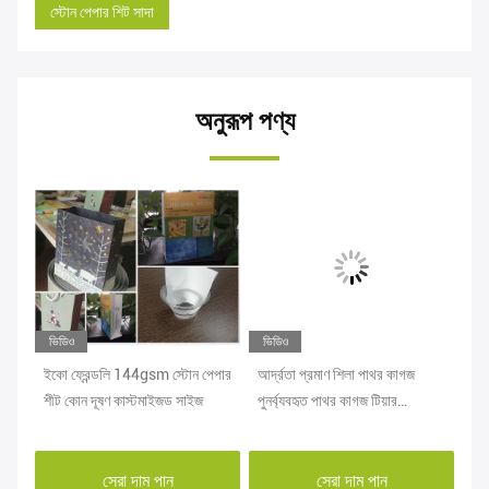
স্টোন পেপার শিট সাদা
অনুরূপ পণ্য
ভিডিও
ভিডিও
ভি
্য
ইকো ফ্রেন্ডলি 144gsm স্টোন পেপার
আর্দ্রতা প্রমাণ শিলা পাথর কাগজ
ডিস
শীট কোন দূষণ কাস্টমাইজড সাইজ
পুনর্ব্যবহৃত পাথর কাগজ টিয়ার
10
প্রতিরোধী
শিট
সেরা দাম পান
সেরা দাম পান