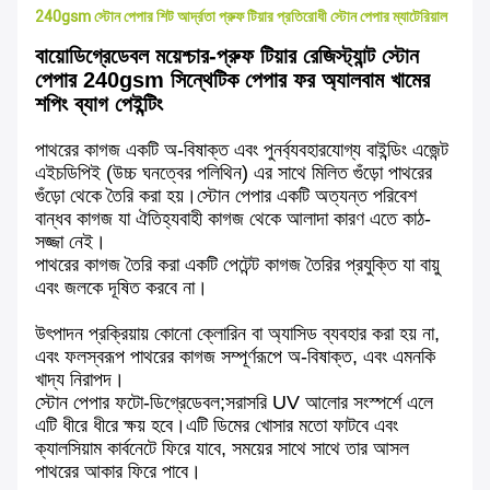
240gsm স্টোন পেপার শিট আর্দ্রতা প্রুফ টিয়ার প্রতিরোধী স্টোন পেপার ম্যাটেরিয়াল
বায়োডিগ্রেডেবল ময়েশ্চার-প্রুফ টিয়ার রেজিস্ট্যান্ট স্টোন
পেপার 240gsm সিন্থেটিক পেপার ফর অ্যালবাম খামের
শপিং ব্যাগ পেইন্টিং
পাথরের কাগজ একটি অ-বিষাক্ত এবং পুনর্ব্যবহারযোগ্য বাইন্ডিং এজেন্ট
এইচডিপিই (উচ্চ ঘনত্বের পলিথিন) এর সাথে মিলিত গুঁড়ো পাথরের
গুঁড়ো থেকে তৈরি করা হয়।স্টোন পেপার একটি অত্যন্ত পরিবেশ
বান্ধব কাগজ যা ঐতিহ্যবাহী কাগজ থেকে আলাদা কারণ এতে কাঠ-
সজ্জা নেই।
পাথরের কাগজ তৈরি করা একটি পেটেন্ট কাগজ তৈরির প্রযুক্তি যা বায়ু
এবং জলকে দূষিত করবে না।
উৎপাদন প্রক্রিয়ায় কোনো ক্লোরিন বা অ্যাসিড ব্যবহার করা হয় না,
এবং ফলস্বরূপ পাথরের কাগজ সম্পূর্ণরূপে অ-বিষাক্ত, এবং এমনকি
খাদ্য নিরাপদ।
স্টোন পেপার ফটো-ডিগ্রেডেবল;সরাসরি UV আলোর সংস্পর্শে এলে
এটি ধীরে ধীরে ক্ষয় হবে।এটি ডিমের খোসার মতো ফাটবে এবং
ক্যালসিয়াম কার্বনেটে ফিরে যাবে, সময়ের সাথে সাথে তার আসল
পাথরের আকার ফিরে পাবে।