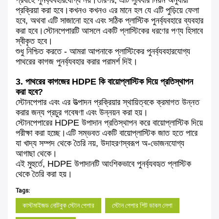
প্রবাহে পুনর্ব্যবহারযোগ্য নয়।তারপর, এটি সুবিধার নিয়ম অনুযায়ী
প্রক্রিয়া করা হবে।কখনও কখনও এর মানে হল যে এটি পুড়িয়ে ফেলা
হবে, অথবা এটি সাজানো হবে এবং সঠিক প্লাস্টিক পুনর্ব্যবহারে ব্যবহার
করা হবে।স্টোনপেপারটি আসলে একটি প্লাস্টিকের ধরণের পণ্য হিসাবে
স্বীকৃত হবে।
শুধু নিশ্চিত করতে - আমরা আপনাকে প্লাস্টিকের পুনর্ব্যবহারযোগ্য
পাথরের কাগজ পুনর্ব্যবহার করার পরামর্শ দিই।
3. পাথরের কাগজের HDPE কি বায়োপ্লাস্টিক দিয়ে প্রতিস্থাপন
করা হবে?
স্টোনপেপার এবং এর উত্পাদন প্রক্রিয়ার স্থায়িত্বকে ক্রমাগত উন্নত
করার জন্য প্রচুর গবেষণা এবং উন্নয়ন করা হয়।
স্টোনপেপারের HDPE উপাদান প্রতিস্থাপন করে বায়োপ্লাস্টিক দিয়ে
পরীক্ষা করা হচ্ছে।এটি সম্ভবত একটি বায়োপ্লাস্টিক জাত হতে পারে
যা খাদ্য সম্পদ থেকে তৈরি নয়, উদাহরণস্বরূপ অ-ভোজনযোগ্য
আগাছা থেকে।
এই মুহুর্তে, HDPE উপাদানটি আংশিকভাবে পুনর্ব্যবহৃত প্লাস্টিক
থেকে তৈরি করা হয়।
Tags:
কাস্টমাইজড নোটবুক স্টোন পেপার
স্টোন পেপার শিট ডাবল লেপা