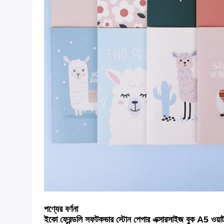
পণ্যের বর্ণনা
ইকো ফ্রেন্ডলি সফটকভার স্টোন পেপার এক্সারসাইজ বুক A5 ওয়াটারপ