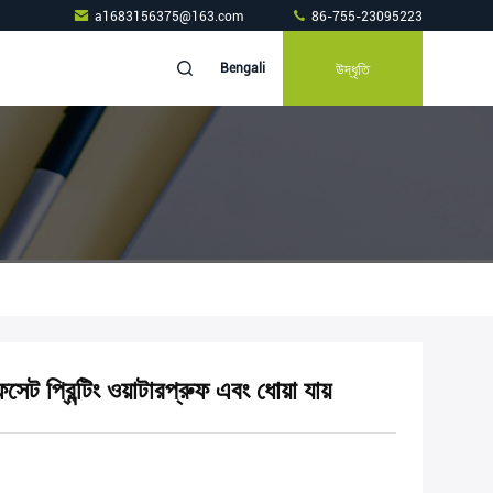
a1683156375@163.com
86-755-23095223
উদ্ধৃতি
Bengali
ট প্রিন্টিং ওয়াটারপ্রুফ এবং ধোয়া যায়