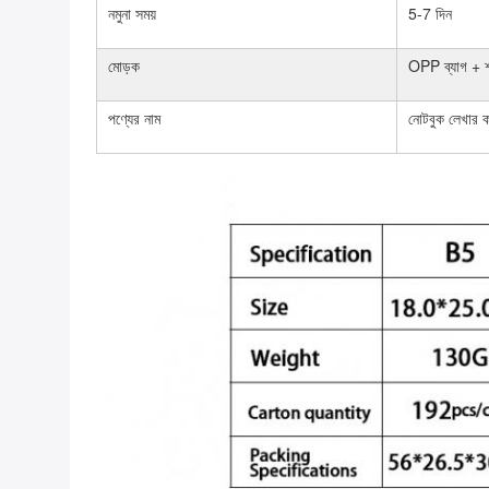
নমুনা সময়
5-7 দিন
মোড়ক
OPP ব্যাগ + শ
পণ্যের নাম
নোটবুক লেখার কা