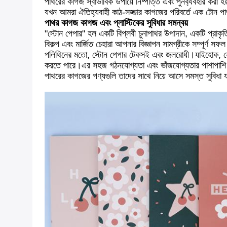
পাথরের কাগজ স্বাভাবিক উপায়ে নিষ্পত্তি এবং পুনর্ব্যবহার কর
যখন আমরা ঐতিহ্যবাহী কাঠ-সজ্জার কাগজের পরিবর্তে এক টোন পা
পাথর কাগজ কাগজ এবং প্লাস্টিকের সুবিধার সমন্বয়
"স্টোন পেপার" হল একটি বিপ্লবী চুনাপাথর উপাদান, একটি প্রাকৃ
বিকল্প এবং মার্জিত চেহারা আপনার বিজ্ঞাপন সামগ্রীকে সম্পূর্ণ 
পলিথিনের মতো, স্টোন পেপার টেকসই এবং জলরোধী।যাইহোক, যেহেতু
করতে পারে।এর সহজ গঠনযোগ্যতা এবং ভাঁজযোগ্যতার পাশাপাশি অ
পাথরের কাগজের পণ্যগুলি তাদের সাথে নিয়ে আসে সমস্ত সুবিধা 