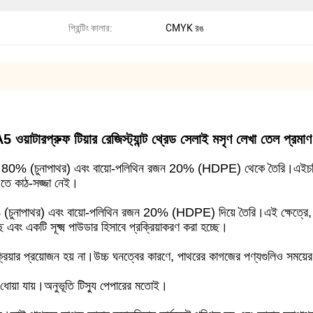
প্রিন্টিং কালার:
CMYK রঙ
ওয়াটারপ্রুফ টিয়ার রেজিস্ট্যান্ট থ্রেড সেলাই মসৃণ লেখা তেল প্রমাণ
বনেট 80% (চুনাপাথর) এবং বায়ো-পলিথিন রজন 20% (HDPE) থেকে তৈরি।এইচডিপি
এতে কাঠ-সজ্জা নেই।
 (চুনাপাথর) এবং বায়ো-পলিথিন রজন 20% (HDPE) দিয়ে তৈরি।এই ক্ষেত্রে, এ
ছে এবং একটি সূক্ষ্ম পাউডার হিসাবে প্রক্রিয়াকরণ করা হচ্ছে।
্রিয়ার প্রয়োজন হয় না।উচ্চ ঘনত্বের কারণে, পাথরের কাগজের পণ্যগুলিও সময়
োয়া যায়।অনুভূতি টিস্যু পেপারের মতোই।