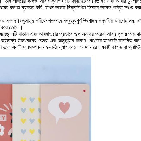
া হয়।তাই পাথরের কাগজ আবার ক্যালসিয়াম কার্বনেটে পরিণত হয় এবং আবার চুনাপা
থরের কাগজ ব্যবহার করি, তখন আমরা নিম্নলিখিত হিসাবে অনেক শক্তি সঞ্চয় করত
তিক সম্পদ।শুধুমাত্র পরিবেশগতভাবে বন্ধুত্বপূর্ণ উৎপাদন পদ্ধতির কারণেই নয়,
সফল করে তোলে।
 এটি বাতাস এবং আবহাওয়ার প্রভাবে অল্প সময়ের পরেই আবার ধুলায় পচে যায়,
ত্যন্ত উচ্চ-মানের চেহারা এবং অনুভূতির কারণে, পাথরের কাগজটি ক্লাসিক কা
যা তারা একটি মানসম্পন্ন বহনকারী ব্যাগ থেকে আশা করে।একটি কাগজ বা প্লাস্টি