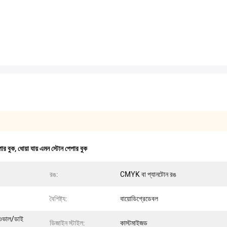
পার বুক
,
ধোয়া যায় এমন স্টোন পেপার বুক
রঙ:
CMYK বা প্যানটোন রঙ
বৈশিষ্ট্য:
বায়োডিগ্রেডেবল
/ওভাল/ডাই
ডিজাইন স্টাইল:
কাস্টমাইজড