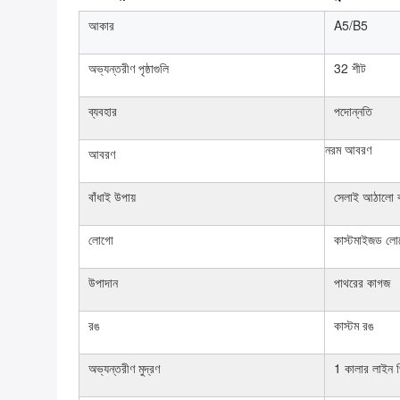
আকার
A5/B5
অভ্যন্তরীণ পৃষ্ঠাগুলি
32 শীট
ব্যবহার
পদোন্নতি
নরম আবরণ
আবরণ
বাঁধাই উপায়
সেলাই আঠালো ব
লোগো
কাস্টমাইজড ল
উপাদান
পাথরের কাগজ
রঙ
কাস্টম রঙ
অভ্যন্তরীণ মুদ্রণ
1 কালার লাইন প্র