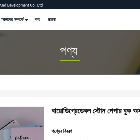
And Development Co., Ltd
আমাদের সম্পর্কে
খবর
মামলা
পণ্য
বায়োডিগ্রেডেবল স্টোন পেপার বুক অফসে
পণ্যের বিবরণ