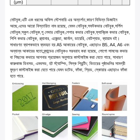
(μm)
নোটবুক,এটি এক ধরনের অফিস স্টেশনারি এর অন্তর্গত,কারণ বিভিন্ন ডিজাইন
আছে,এদের আরো বিস্তারিত নাম রয়েছে, যেমন নোটবুক,সফটকভার নোটবুক,সর্পিল
নোটবুক,স্কুল নোটবুক,পু লেদার নোটবুক,পেপার কভার নোটবুক,ফ্যাব্রিক কভার নোটবুক,
পিপি কভার নোটবুক, প্ল্যানার, এজেন্ডা, জার্নাল, ডায়েরি, নোটপ্যাড, ব্যায়াম বই।
সাধারণত ব্যাপকভাবে ব্যবহৃত হয় A5 আকারের নোটবুক, এছাড়াও B5, A4, A6 এবং
অন্যান্য আকারের মতো;ব্র্যান্ডের নোটবুকও সরবরাহ করা হয়েছে, লোগো সামনের কভার
বা পিছনের কভারে আপনার প্রয়োজন অনুসারে কাস্টমাইজ করা যেতে পারে, সাধারণ
কারুকাজ ডিবসড, এমবসড, হট স্ট্যাম্পিং, সিল্ক প্রিন্টিং; ভিতরের পৃষ্ঠাগুলির সামগ্রী
মুদ্রণ কাস্টমাইজ করা যেতে পারে যেমন ডটেড, ফাঁকা, গ্রিড, স্কোয়ার এছাড়াও ফাঁকা
হতে পারে.