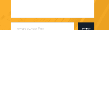
পাঠান
Shenzhen Shizhineng New Paper And Plastic
Application Research And Development Co.,
Ltd
a1683156375@163.com
86-755-23095223
211-213, বিল্ডিং সি, ইংবো ই
ন্ডাস্ট্রিয়াল পার্ক, নং 1 ফেঞ্জিন রোড,