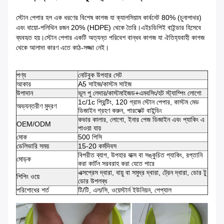
স্টোন পেপার হল এক ধরণের বিশেষ কাগজ যা ক্যালসিয়াম কার্বনেট 80% (চুনাপাথর)
এবং বায়ো-পলিথিন রজন 20% (HDPE) থেকে তৈরি।এইচডিপিই বাইন্ডার হিসেবে
ব্যবহৃত হয়।স্টোন পেপার একটি অত্যন্ত পরিবেশ বান্ধব কাগজ যা ঐতিহ্যবাহী কাগজ
থেকে আলাদা কারণ এতে কাঠ-সজ্জা নেই।
পণ্য
নোটবুক উপহার সেট
আকার
A5 সাইজ/কাস্টম সাইজ
উপাদান
ভুল পু লেদার/কাস্টমাইজড+এমবসিং/হট স্ট্যাম্পিং লোগো
1c/1c প্রিন্টিং, 120 গ্রাম স্টোন পেপার, কাস্টম মেড
অভ্যন্তরীণ মুদ্রণ
ডিজাইন গ্রহণ করুন, পারফেক্ট বাইন্ডিং
কভার কালার, লোগো, ইনার পেজ ডিজাইন এবং প্যাকিং এ
OEM/ODM
পাওয়া যায়
মোক
500 পিসি
ডেলিভারি সময়
15-20 কর্মদিবস
বিপরীত ব্যাগ, উপহার বাক্স বা সঙ্কুচিত প্যাকিং, রপ্তানি
মোড়ক
করা কার্টন সরবরাহ করা যেতে পারে
এক্সপ্রেস দ্বারা, বায়ু বা সমুদ্র দ্বারা, ট্রেন দ্বারা, ডোর টু
শিপিং ওয়ে
ডোর উপলব্ধ
পরিশোধের শর্ত
টি/টি, এল/সি, ওয়েস্টার্ন ইউনিয়ন, পেপ্যাল