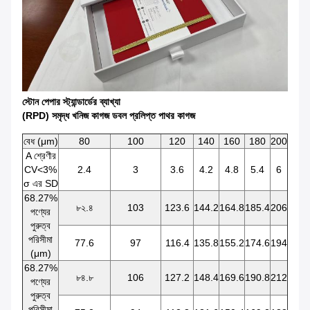
স্টোন পেপার স্ট্যান্ডার্ডের ব্যাখ্যা
(RPD) সমৃদ্ধ খনিজ কাগজ ডবল প্রলিপ্ত পাথর কাগজ
বেধ (μm)
80
100
120
140
160
180
200
A শ্রেণীর
CV<3%
2.4
3
3.6
4.2
4.8
5.4
6
σ এর SD
68.27%
৮২.৪
103
123.6
144.2
164.8
185.4
206
পণ্যের
পুরুত্ব
পরিসীমা
77.6
97
116.4
135.8
155.2
174.6
194
(μm)
68.27%
৮৪.৮
106
127.2
148.4
169.6
190.8
212
পণ্যের
পুরুত্ব
পরিসীমা