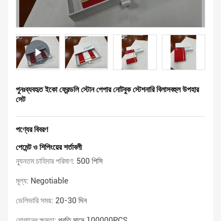
পুনঃব্যবহৃত ইকো ফ্রেন্ডলি স্টোন পেপার নোটবুক স্টেশনারি বিলাসবহুল উপহার
সেট
পণ্যের বিবরণ
পেমেন্ট ও শিপিংয়ের শর্তাবলী
ন্যূনতম চাহিদার পরিমাণ:
500 পিসি
মূল্য:
Negotiable
ডেলিভারি সময়:
20-30 দিন
যোগানের ক্ষমতা:
প্রতি মাসে 100000PCS