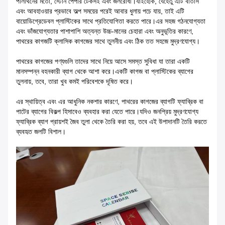
পলিথিনের মতো, স্টোন পেপার টেকসই এবং জলরোধী।যাইহোক, যেহেতু এটি বাতাস
এবং আবহাওয়ার প্রভাবে অল্প সময়ের পরেই আবার ধুলায় পচে যায়, তাই এটি
বায়োডিগ্রেডেবল প্লাস্টিকের সাথে প্রতিযোগিতা করতে পারে।এর সহজ গঠনযোগ্যতা
এবং ভাঁজযোগ্যতার পাশাপাশি অত্যন্ত উচ্চ-মানের চেহারা এবং অনুভূতির কারণে,
পাথরের কাগজটি ক্লাসিক কাগজের সাথে তুলনীয় এবং ঠিক তত সহজে মুদ্রণযোগ্য।
পাথরের কাগজের পণ্যগুলি তাদের সাথে নিয়ে আসে সমস্ত সুবিধা যা তারা একটি
মানসম্পন্ন বহনকারী ব্যাগ থেকে আশা করে।একটি কাগজ বা প্লাস্টিকের ব্যাগের
তুলনায়, তবে, তারা খুব কমই পরিবেশকে দূষিত করে।
এর স্থায়িত্ব এবং এর আধুনিক নকশার কারণে, পাথরের কাগজের ব্যাগটি ফ্যাব্রিক বা
পাটের ব্যাগের বিকল্প হিসাবেও ব্যবহার করা যেতে পারে।যদিও জনপ্রিয় মুদ্রণযোগ্য
ফ্যাব্রিক ব্যাগ প্রায়শই জৈব তুলা থেকে তৈরি করা হয়, তবে এই উপাদানটি তৈরি করতে
ব্যবহৃত জলটি বিশাল।