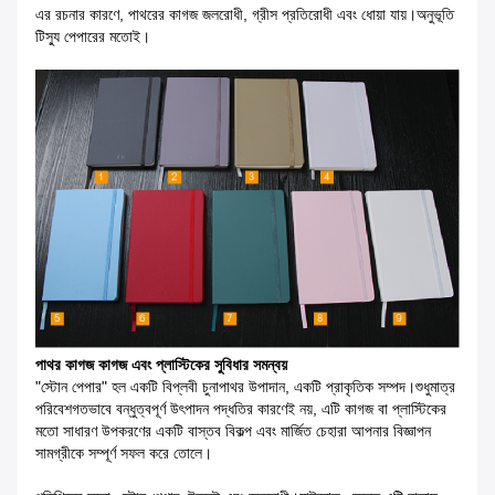
এর রচনার কারণে, পাথরের কাগজ জলরোধী, গ্রীস প্রতিরোধী এবং ধোয়া যায়।অনুভূতি
টিস্যু পেপারের মতোই।
পাথর কাগজ কাগজ এবং প্লাস্টিকের সুবিধার সমন্বয়
"স্টোন পেপার" হল একটি বিপ্লবী চুনাপাথর উপাদান, একটি প্রাকৃতিক সম্পদ।শুধুমাত্র
পরিবেশগতভাবে বন্ধুত্বপূর্ণ উৎপাদন পদ্ধতির কারণেই নয়, এটি কাগজ বা প্লাস্টিকের
মতো সাধারণ উপকরণের একটি বাস্তব বিকল্প এবং মার্জিত চেহারা আপনার বিজ্ঞাপন
সামগ্রীকে সম্পূর্ণ সফল করে তোলে।