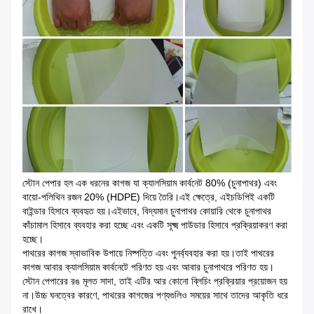
স্টোন পেপার হল এক ধরনের কাগজ যা ক্যালসিয়াম কার্বনেট 80% (চুনাপাথর) এবং
বায়ো-পলিথিন রজন 20% (HDPE) দিয়ে তৈরি।এই ক্ষেত্রে, এইচডিপিই একটি
বাইন্ডার হিসাবে ব্যবহৃত হয়।এইভাবে, বিদ্যমান চুনাপাথর কোয়ারি থেকে চুনাপাথর
কাঁচামাল হিসাবে ব্যবহার করা হচ্ছে এবং একটি সূক্ষ্ম পাউডার হিসাবে প্রক্রিয়াকরণ করা
হচ্ছে।
পাথরের কাগজ স্বাভাবিক উপায়ে নিষ্পত্তি এবং পুনর্ব্যবহার করা হয়।তাই পাথরের
কাগজ আবার ক্যালসিয়াম কার্বনেটে পরিণত হয় এবং আবার চুনাপাথরে পরিণত হয়।
স্টোন পেপারের রঙ মূলত সাদা, তাই এটির আর কোনো ব্লিচিং প্রক্রিয়ার প্রয়োজন হয়
না।উচ্চ ঘনত্বের কারণে, পাথরের কাগজের পণ্যগুলিও সময়ের সাথে তাদের আকৃতি ধরে
রাখে।