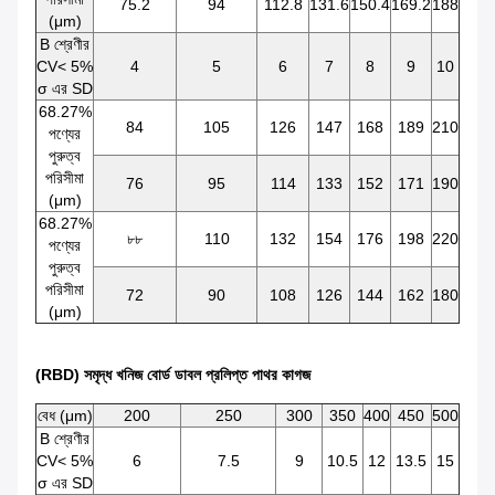
75.2
94
112.8
131.6
150.4
169.2
188
(μm)
B শ্রেণীর
CV< 5%
4
5
6
7
8
9
10
σ এর SD
68.27%
84
105
126
147
168
189
210
পণ্যের
পুরুত্ব
পরিসীমা
76
95
114
133
152
171
190
(μm)
68.27%
৮৮
110
132
154
176
198
220
পণ্যের
পুরুত্ব
পরিসীমা
72
90
108
126
144
162
180
(μm)
(RBD) সমৃদ্ধ খনিজ বোর্ড ডাবল প্রলিপ্ত পাথর কাগজ
বেধ (μm)
200
250
300
350
400
450
500
B শ্রেণীর
CV< 5%
6
7.5
9
10.5
12
13.5
15
σ এর SD