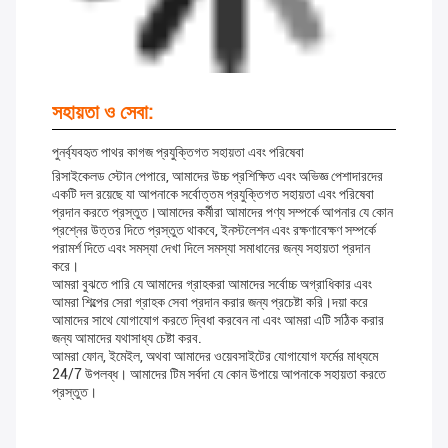
সহায়তা ও সেবা:
পুনর্ব্যবহৃত পাথর কাগজ প্রযুক্তিগত সহায়তা এবং পরিষেবা
রিসাইকেলড স্টোন পেপারে, আমাদের উচ্চ প্রশিক্ষিত এবং অভিজ্ঞ পেশাদারদের
একটি দল রয়েছে যা আপনাকে সর্বোত্তম প্রযুক্তিগত সহায়তা এবং পরিষেবা
প্রদান করতে প্রস্তুত।আমাদের কর্মীরা আমাদের পণ্য সম্পর্কে আপনার যে কোন
প্রশ্নের উত্তর দিতে প্রস্তুত থাকবে, ইনস্টলেশন এবং রক্ষণাবেক্ষণ সম্পর্কে
পরামর্শ দিতে এবং সমস্যা দেখা দিলে সমস্যা সমাধানের জন্য সহায়তা প্রদান
করে।
আমরা বুঝতে পারি যে আমাদের গ্রাহকরা আমাদের সর্বোচ্চ অগ্রাধিকার এবং
আমরা শিল্পের সেরা গ্রাহক সেবা প্রদান করার জন্য প্রচেষ্টা করি।দয়া করে
আমাদের সাথে যোগাযোগ করতে দ্বিধা করবেন না এবং আমরা এটি সঠিক করার
জন্য আমাদের যথাসাধ্য চেষ্টা করব.
আমরা ফোন, ইমেইল, অথবা আমাদের ওয়েবসাইটের যোগাযোগ ফর্মের মাধ্যমে
24/7 উপলব্ধ। আমাদের টিম সর্বদা যে কোন উপায়ে আপনাকে সহায়তা করতে
প্রস্তুত।