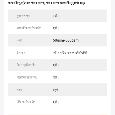
জলরোধী পুনর্ব্যবহৃত পাথর কাগজ
,
পাথর কাগজ জলরোধী মুদ্রণের জন্য
মুদ্রণযোগ্য:
হ্যাঁ।
রাসায়নিক প্রতিরোধী:
হ্যাঁ।
ওজন:
50gsm-600gsm
উপাদান:
স্টোন পাউডার এবং এইচডিপিই
বিবর্ণ প্রতিরোধী:
হ্যাঁ।
বায়োডিগ্রেডেবল:
হ্যাঁ।
গঠন:
মসৃণ
UV প্রতিরোধী:
হ্যাঁ।