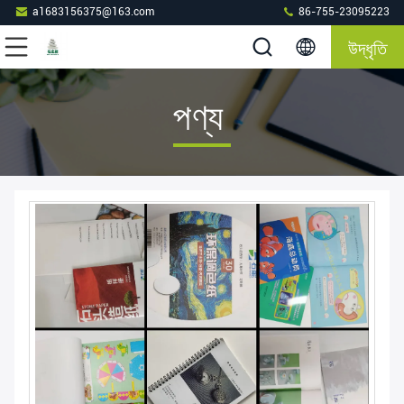
a1683156375@163.com
86-755-23095223
উদ্ধৃতি
পণ্য