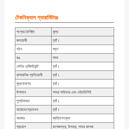
টেকনিক্যাল প্যারামিটারঃ
পণ্যের বৈশিষ্ট্য
মূল্য
জলরোধী
হ্যাঁ।
গঠন
মসৃণ
রঙ
সাদা
ফেইড রেজিস্ট্যান্ট
হ্যাঁ।
রাসায়নিক প্রতিরোধী
হ্যাঁ।
মুদ্রণযোগ্য
হ্যাঁ।
উপাদান
পাথর পাউডার এবং এইচডিপিই
পুনর্ব্যবহৃত
হ্যাঁ।
বায়োডেগ্রেডেবল
হ্যাঁ।
আকার
ব্যক্তিগতকৃত
প্রয়োগ
কাগজপত্র, উপহার, পাথর কাগজ