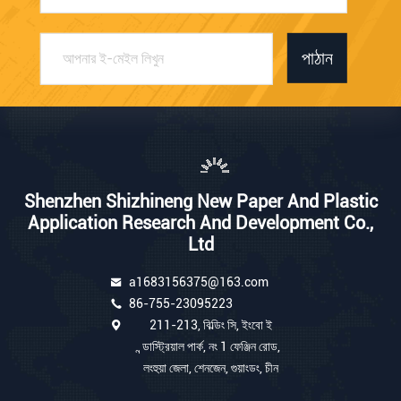
পাঠান
Shenzhen Shizhineng New Paper And Plastic
Application Research And Development Co.,
Ltd
a1683156375@163.com
86-755-23095223
211-213, বিল্ডিং সি, ইংবো ই
ন্ডাস্ট্রিয়াল পার্ক, নং 1 ফেঞ্জিন রোড,
লংহুয়া জেলা, শেনজেন, গুয়াংডং, চীন