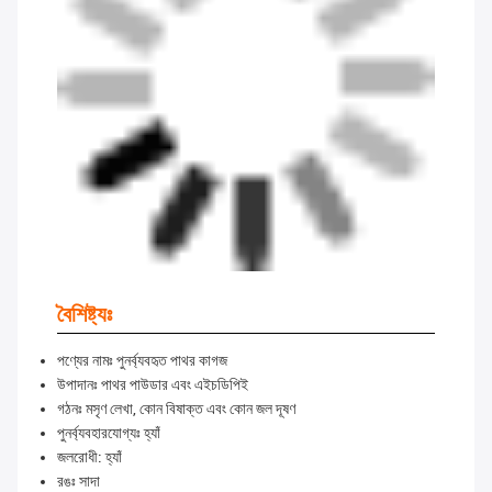
বৈশিষ্ট্যঃ
পণ্যের নামঃ পুনর্ব্যবহৃত পাথর কাগজ
উপাদানঃ পাথর পাউডার এবং এইচডিপিই
গঠনঃ মসৃণ লেখা, কোন বিষাক্ত এবং কোন জল দূষণ
পুনর্ব্যবহারযোগ্যঃ হ্যাঁ
জলরোধী: হ্যাঁ
রঙঃ সাদা