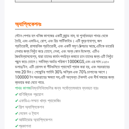
অ্যাপ্লিকেশনঃ
স্টোন পেপার হল খনিজ কাগজের একটি ব্র্যান্ড নাম, যা পুনর্ব্যবহৃত পাথর থেকে
তৈরি, এবং এফডিএ, রোশ, এবং রিচ সার্টিফাইড। এটি মুদ্রণযোগ্য, জল
প্রতিরোধী, রাসায়নিক প্রতিরোধী, এবং একটি মসৃণ টেক্সচার আছে,এটিকে ডায়েরি
লেখার জন্য নিখুঁত করে তোলে, লেখা, এবং অন্য কোন উদ্দেশ্য. এটিও
জৈববিন্যাসযোগ্য, যারা তাদের কার্বন পদচিহ্ন কমাতে চান তাদের জন্য এটি নিখুঁত
পছন্দ করে তোলে। সর্বনিম্ন অর্ডার পরিমাণ 1000KGS,এবং এর দাম ১২৫০
ডলার/টন. এটি রোলস বা শীটগুলিতে প্যালেটে প্যাক করা হয়, এবং সরবরাহের
সময় 20 দিন। পেমেন্টের শর্তাদি 30% অগ্রিম এবং 70% চালানের আগে।
100000 টন সরবরাহের ক্ষমতা সহ,এটি অত্যন্ত টেকসই এবং দীর্ঘ সময়ের জন্য
ব্যবহার করা যেতে পারে.
পাথর কাগজ
নিম্নলিখিতগুলির জন্য সর্বোত্তমভাবে ব্যবহৃত হয়ঃ
✔
বাণিজ্যিক প্রয়োগ
✔
এফডিএ-সম্মত খাদ্য প্যাকেজিং
✔
শিল্প অ্যাপ্লিকেশন
✔
লেবেল ও ট্যাগ
✔
আউটডোর অ্যাপ্লিকেশন
✔
প্রকাশনা