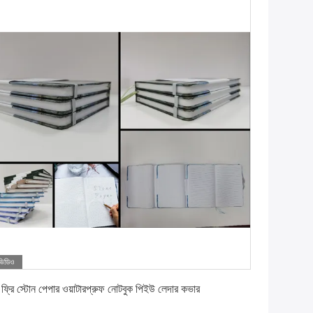
ভিডিও
সেরা দাম পান
ি ফ্রি স্টোন পেপার ওয়াটারপ্রুফ নোটবুক পিইউ লেদার কভার