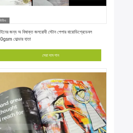
ভিডিও
সেরা দাম পান
়াইনের জন্য অ বিষাক্ত জলরোধী স্টোন পেপার বায়োডিগ্রেডেবল
0gsm হোল্ডার হাতা
সেরা দাম পান