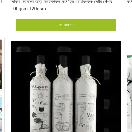
90
স্টিকার লেবেলের জন্য অয়েলপ্রুফ কাঠ ফ্রি ওয়াটারপ্রুফ স্টোন পেপার
কাঠ
100gsm 120gsm
সেরা দাম পান