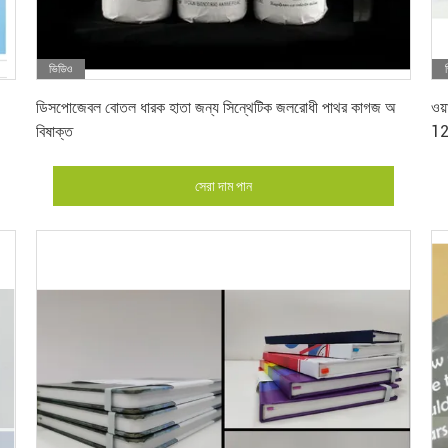
ভিডিও
সেরা দাম পান
ডিসপোজেবল বোতল ধারক হাতা জন্য সিন্থেটিক জলরোধী পাথর কাগজ অ
ওয
বিষাক্ত
12
সেরা দাম পান