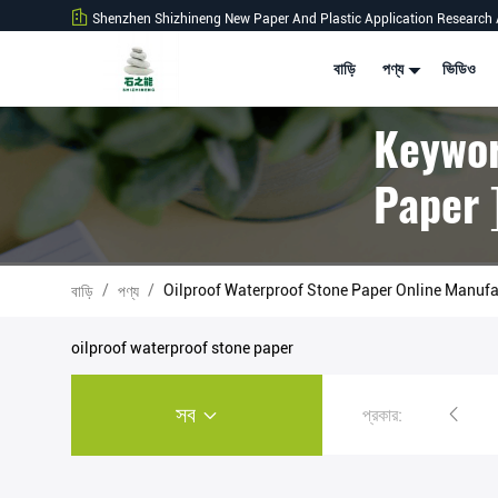
Shenzhen Shizhineng New Paper And Plastic Application Research 
বাড়ি
পণ্য
ভিডিও
Keywor
Paper 
/
/
Oilproof Waterproof Stone Paper Online Manufa
বাড়ি
পণ্য
oilproof waterproof stone paper
সব
প্রকার:
স্টোন পেপার রোল