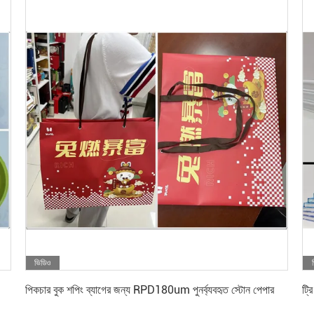
ভিডিও
সেরা দাম পান
পিকচার বুক শপিং ব্যাগের জন্য RPD180um পুনর্ব্যবহৃত স্টোন পেপার
ট্র