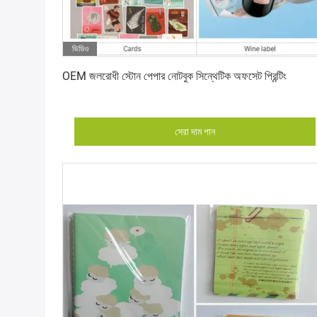
ভিডিও
সেরা দাম পান
OEM জলরোধী স্টোন পেপার নোটবুক সিন্থেটিক অফসেট প্রিন্টিং
সেরা দাম পান