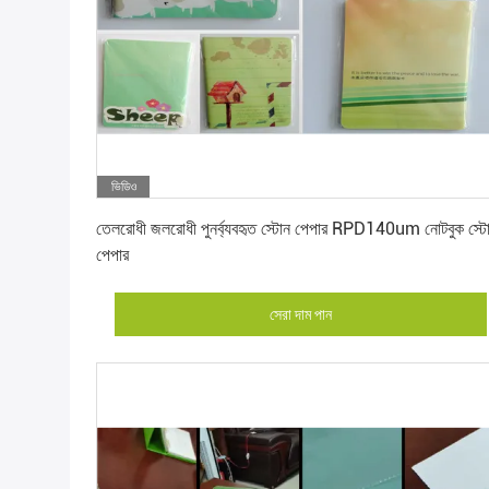
ভিডিও
সেরা দাম পান
তেলরোধী জলরোধী পুনর্ব্যবহৃত স্টোন পেপার RPD140um নোটবুক স্ট
পেপার
সেরা দাম পান