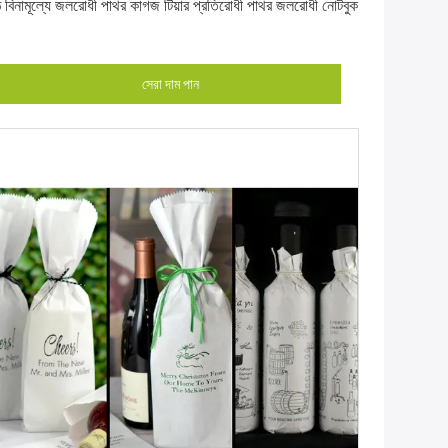
 বিনামূল্যে জলরোধী পাথর কাগজ টিয়ার প্রতিরোধী পাথর জলরোধী নোটবুক
সেরা দাম পান