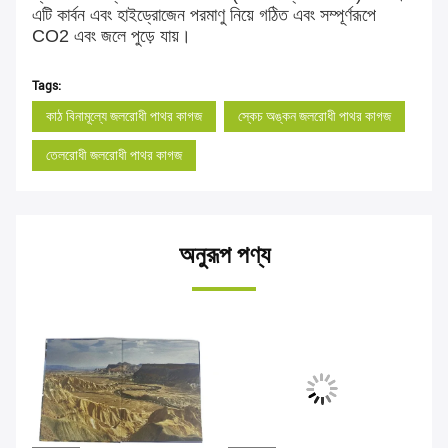
এটি কার্বন এবং হাইড্রোজেন পরমাণু নিয়ে গঠিত এবং সম্পূর্ণরূপে
CO2 এবং জলে পুড়ে যায়।
Tags:
কাঠ বিনামূল্যে জলরোধী পাথর কাগজ
স্কেচ অঙ্কন জলরোধী পাথর কাগজ
তেলরোধী জলরোধী পাথর কাগজ
অনুরূপ পণ্য