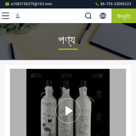
a1683156375@163.com
86-755-23095223
উদ্ধৃতি
পণ্য