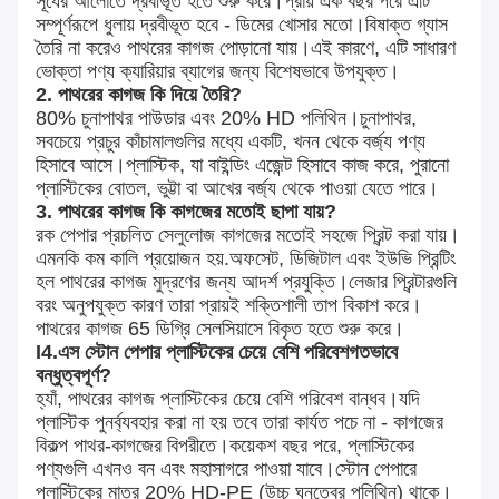
সূর্যের আলোতে দ্রবীভূত হতে শুরু করে।প্রায় এক বছর পরে এটি
সম্পূর্ণরূপে ধুলায় দ্রবীভূত হবে - ডিমের খোসার মতো।বিষাক্ত গ্যাস
তৈরি না করেও পাথরের কাগজ পোড়ানো যায়।এই কারণে, এটি সাধারণ
ভোক্তা পণ্য ক্যারিয়ার ব্যাগের জন্য বিশেষভাবে উপযুক্ত।
2. পাথরের কাগজ কি দিয়ে তৈরি?
80% চুনাপাথর পাউডার এবং 20% HD পলিথিন।চুনাপাথর,
সবচেয়ে প্রচুর কাঁচামালগুলির মধ্যে একটি, খনন থেকে বর্জ্য পণ্য
হিসাবে আসে।প্লাস্টিক, যা বাইন্ডিং এজেন্ট হিসাবে কাজ করে, পুরানো
প্লাস্টিকের বোতল, ভুট্টা বা আখের বর্জ্য থেকে পাওয়া যেতে পারে।
3. পাথরের কাগজ কি কাগজের মতোই ছাপা যায়?
রক পেপার প্রচলিত সেলুলোজ কাগজের মতোই সহজে প্রিন্ট করা যায়।
এমনকি কম কালি প্রয়োজন হয়.অফসেট, ডিজিটাল এবং ইউভি প্রিন্টিং
হল পাথরের কাগজ মুদ্রণের জন্য আদর্শ প্রযুক্তি।লেজার প্রিন্টারগুলি
বরং অনুপযুক্ত কারণ তারা প্রায়ই শক্তিশালী তাপ বিকাশ করে।
পাথরের কাগজ 65 ডিগ্রি সেলসিয়াসে বিকৃত হতে শুরু করে।
I4.এস স্টোন পেপার প্লাস্টিকের চেয়ে বেশি পরিবেশগতভাবে
বন্ধুত্বপূর্ণ?
হ্যাঁ, পাথরের কাগজ প্লাস্টিকের চেয়ে বেশি পরিবেশ বান্ধব।যদি
প্লাস্টিক পুনর্ব্যবহার করা না হয় তবে তারা কার্যত পচে না - কাগজের
বিকল্প পাথর-কাগজের বিপরীতে।কয়েকশ বছর পরে, প্লাস্টিকের
পণ্যগুলি এখনও বন এবং মহাসাগরে পাওয়া যাবে।স্টোন পেপারে
প্লাস্টিকের মাত্র 20% HD-PE (উচ্চ ঘনত্বের পলিথিন) থাকে।