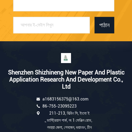
পাঠান
Shenzhen Shizhineng New Paper And Plastic
Application Research And Development Co.,
Ltd
a1683156375@163.com
86-755-23095223
211-213, বিল্ডিং সি, ইংবো ই
ন্ডাস্ট্রিয়াল পার্ক, নং 1 ফেঞ্জিন রোড,
লংহুয়া জেলা, শেনজেন, গুয়াংডং, চীন