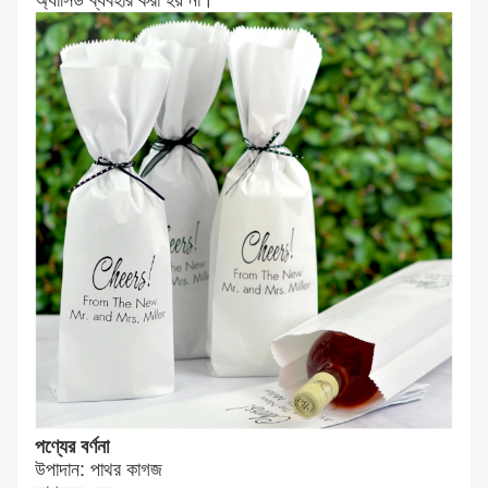
অ্যাসিড ব্যবহার করা হয় না।
পণ্যের বর্ণনা
উপাদান: পাথর কাগজ