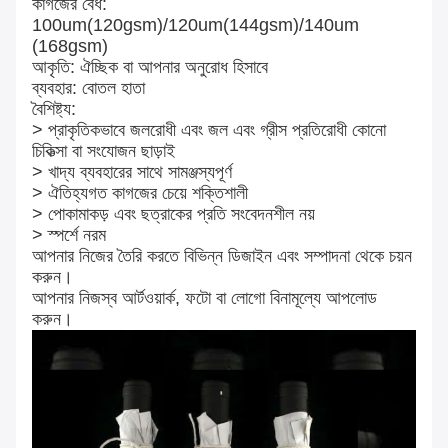
কাগজের বেধ:
100um(120gsm)/120um(144gsm)/140um
(168gsm)
আকৃতি: ঐচ্ছিক বা আপনার অনুরোধ হিসাবে
ব্যবহার: বোতল হাতা
বৈশিষ্ট্য:
> প্রাকৃতিকভাবে জলরোধী এবং জল এবং গ্রীস প্রতিরোধী কোনো
চিকিত্সা বা সংযোজন ছাড়াই
> খাদ্য ব্যবহারের সাথে সামঞ্জস্যপূর্ণ
> ঐতিহ্যগত কাগজের চেয়ে শক্তিশালী
> পোকামাকড় এবং ছত্রাকের প্রতি সংবেদনশীল নয়
> স্পর্শে নরম
আপনার নিজের তৈরি করতে বিভিন্ন ডিজাইন এবং সম্পাদনা থেকে চয়ন
করুন।
আপনার নিজস্ব আর্টওয়ার্ক, ফটো বা লোগো বিনামূল্যে আপলোড
করুন।