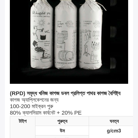
(RPD) সমৃদ্ধ খনিজ কাগজ ডবল প্রলিপ্ত পাথর কাগজ বৈশিষ্ট্য
কাগজ অ্যাপ্লিকেশনের জন্য
100-200 মাইক্রন পুরু
80% ক্যালসিয়াম কার্বনেট + 20% PE
টাইপ
পুরুত্ব
ঘনত্ব
উম
g/cm3