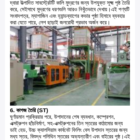
দ্বারা উত্পাদিত সাবস্ট্রেটটি কালি মুদ্রণের জন্য উপযুক্ত সূক্ষ্ম পৃষ্ঠ তৈরি
করে, সেইসাথে মুদ্রণের ধরণগুলি আরও নিখুঁতভাবে দেখায়।এই পণ্যটি
সংবাদপত্র, ম্যাগাজিন এবং হ্যান্ডব্যাগের কভার পৃষ্ঠা হিসাবে ব্যবহার
করা যেতে পারে, লেপ ছাড়াই জলরোধী প্রভাব অর্জন করে।
6. কাগজ তৈরি (ST)
ঘূর্ণায়মান প্রক্রিয়ার পরে, উপাদানের শেষ ব্যবধান, কম্প্রেশন,
এক্সট্রুশন ছাঁচনির্মাণ, সহ-এক্সট্রুশনের তিন স্তরের কাঠামোর জন্য
ডাই হেড, উচ্চ ক্যালসিয়াম কার্বনেট ফিলিং বেস উপাদান স্তরের জন্য
মধ্য স্তর, বিশুদ্ধ পলিথিন স্তরের অভ্যন্তরীণ এবং বাইরের পৃষ্ঠ।এই