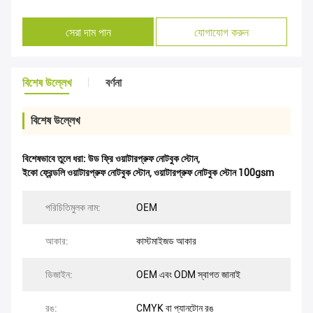
সেরা দাম পান
যোগাযোগ করুন
বিশেষ উল্লেখ
বর্ণনা
বিশেষ উল্লেখ
বিশেষভাবে তুলে ধরা:
উড ফ্রি ওয়াটারপ্রুফ নোটবুক স্টোন
,
ইকো ফ্রেন্ডলি ওয়াটারপ্রুফ নোটবুক স্টোন
,
ওয়াটারপ্রুফ নোটবুক স্টোন 100gsm
পরিচিতিমুলক নাম:
OEM
আকার:
কাস্টমাইজড আকার
ডিজাইন:
OEM এবং ODM স্বাগত জানাই
রঙ:
CMYK বা প্যানটোন রঙ