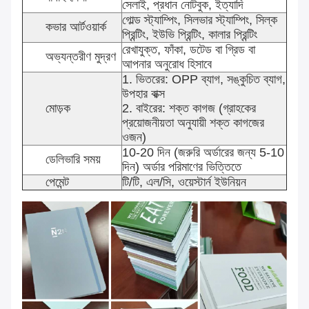
সেলাই, প্রধান নোটবুক, ইত্যাদি
গোল্ড স্ট্যাম্পিং, সিলভার স্ট্যাম্পিং, সিল্ক
কভার আর্টওয়ার্ক
প্রিন্টিং, ইউভি প্রিন্টিং, কালার প্রিন্টিং
রেখাযুক্ত, ফাঁকা, ডটেড বা গ্রিড বা
অভ্যন্তরীণ মুদ্রণ
আপনার অনুরোধ হিসাবে
1. ভিতরের: OPP ব্যাগ, সঙ্কুচিত ব্যাগ,
উপহার বাক্স
মোড়ক
2. বাইরের: শক্ত কাগজ (গ্রাহকের
প্রয়োজনীয়তা অনুযায়ী শক্ত কাগজের
ওজন)
10-20 দিন (জরুরি অর্ডারের জন্য 5-10
ডেলিভারি সময়
দিন) অর্ডার পরিমাণের ভিত্তিতে
পেমেন্ট
টি/টি, এল/সি, ওয়েস্টার্ন ইউনিয়ন