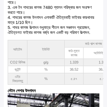
পারে।
3. এক টন পাথরের কাগজ 7480 গ্যালন পরিষ্কার জল সংরক্ষণ
করতে পারে।
4. পাথরের কাগজ উৎপাদন এলাকাটি ঐতিহ্যবাহী ফাইবার কারখানার
মাত্র 1/10 ছিল।
5. পাথর কাগজ উত্পাদন শুধুমাত্র শীতল জল সঞ্চালন প্রয়োজন,
ঐতিহ্যগত ফাইবার কাগজ বর্জ্য জল একটি বড় পরিমাণ উত্পাদন.
কাঠ পাল্প কাগজ
আইটেম
ইউনিট
কাঠ-মুক্ত
অটোটাইপ প
কাগজ
CO2 রিলিজ
g/g
1.339
1.35
কন্টেন্ট
%
36.52
36.8
এইচ
%
৫.৪৭
৫.৭৪
বিষয়বস্তু
স্টোন পেপার উৎপাদন