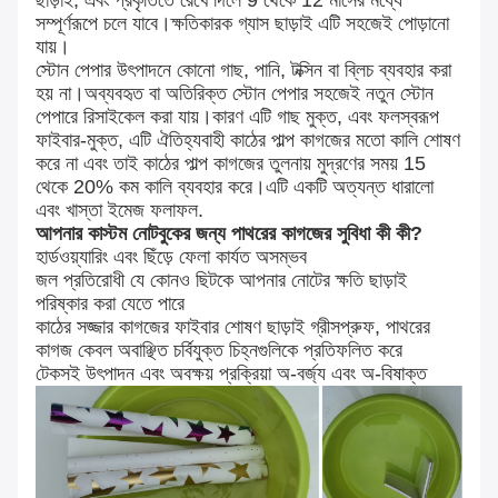
ছাড়াই, এবং প্রকৃতিতে রেখে দিলে 9 থেকে 12 মাসের মধ্যে
সম্পূর্ণরূপে চলে যাবে।ক্ষতিকারক গ্যাস ছাড়াই এটি সহজেই পোড়ানো
যায়।
স্টোন পেপার উৎপাদনে কোনো গাছ, পানি, টক্সিন বা ব্লিচ ব্যবহার করা
হয় না।অব্যবহৃত বা অতিরিক্ত স্টোন পেপার সহজেই নতুন স্টোন
পেপারে রিসাইকেল করা যায়।কারণ এটি গাছ মুক্ত, এবং ফলস্বরূপ
ফাইবার-মুক্ত, এটি ঐতিহ্যবাহী কাঠের পাল্প কাগজের মতো কালি শোষণ
করে না এবং তাই কাঠের পাল্প কাগজের তুলনায় মুদ্রণের সময় 15
থেকে 20% কম কালি ব্যবহার করে।এটি একটি অত্যন্ত ধারালো
এবং খাস্তা ইমেজ ফলাফল.
আপনার কাস্টম নোটবুকের জন্য পাথরের কাগজের সুবিধা কী কী?
হার্ডওয়্যারিং এবং ছিঁড়ে ফেলা কার্যত অসম্ভব
জল প্রতিরোধী যে কোনও ছিটকে আপনার নোটের ক্ষতি ছাড়াই
পরিষ্কার করা যেতে পারে
কাঠের সজ্জার কাগজের ফাইবার শোষণ ছাড়াই গ্রীসপ্রুফ, পাথরের
কাগজ কেবল অবাঞ্ছিত চর্বিযুক্ত চিহ্নগুলিকে প্রতিফলিত করে
টেকসই উৎপাদন এবং অবক্ষয় প্রক্রিয়া অ-বর্জ্য এবং অ-বিষাক্ত