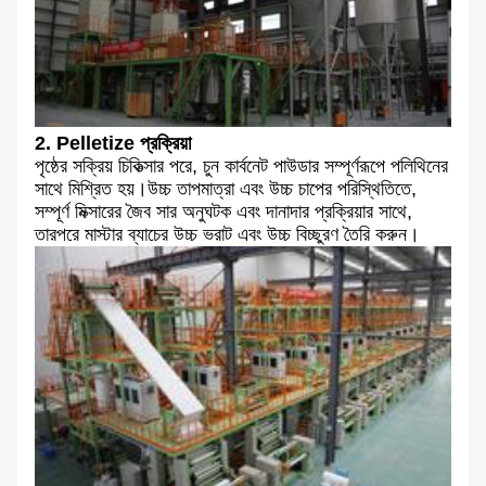
2. Pelletize প্রক্রিয়া
পৃষ্ঠের সক্রিয় চিকিত্সার পরে, চুন কার্বনেট পাউডার সম্পূর্ণরূপে পলিথিনের
সাথে মিশ্রিত হয়।উচ্চ তাপমাত্রা এবং উচ্চ চাপের পরিস্থিতিতে,
সম্পূর্ণ মিক্সারের জৈব সার অনুঘটক এবং দানাদার প্রক্রিয়ার সাথে,
তারপরে মাস্টার ব্যাচের উচ্চ ভরাট এবং উচ্চ বিচ্ছুরণ তৈরি করুন।