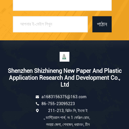
পাঠান
Shenzhen Shizhineng New Paper And Plastic
Application Research And Development Co.,
Ltd
a1683156375@163.com
86-755-23095223
211-213, বিল্ডিং সি, ইংবো ই
ন্ডাস্ট্রিয়াল পার্ক, নং 1 ফেঞ্জিন রোড,
লংহুয়া জেলা, শেনজেন, গুয়াংডং, চীন