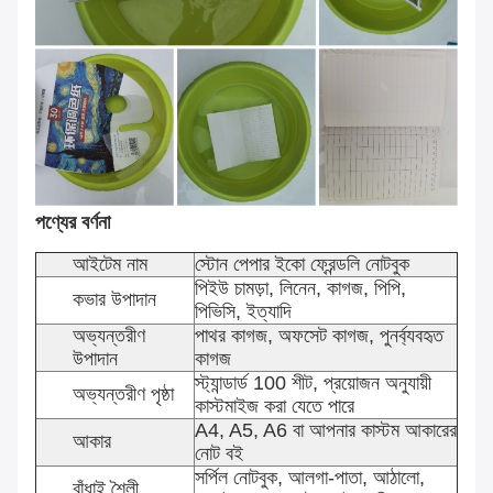
পণ্যের বর্ণনা
আইটেম নাম
স্টোন পেপার ইকো ফ্রেন্ডলি নোটবুক
পিইউ চামড়া, লিনেন, কাগজ, পিপি,
কভার উপাদান
পিভিসি, ইত্যাদি
অভ্যন্তরীণ
পাথর কাগজ, অফসেট কাগজ, পুনর্ব্যবহৃত
উপাদান
কাগজ
স্ট্যান্ডার্ড 100 শীট, প্রয়োজন অনুযায়ী
অভ্যন্তরীণ পৃষ্ঠা
কাস্টমাইজ করা যেতে পারে
A4, A5, A6 বা আপনার কাস্টম আকারের
আকার
নোট বই
সর্পিল নোটবুক, আলগা-পাতা, আঠালো,
বাঁধাই শৈলী