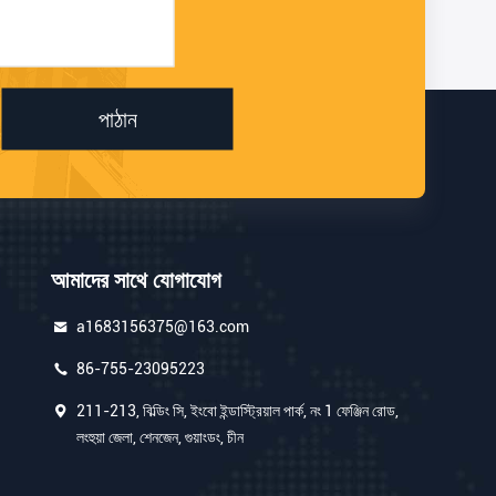
পাঠান
আমাদের সাথে যোগাযোগ
a1683156375@163.com
86-755-23095223
211-213, বিল্ডিং সি, ইংবো ইন্ডাস্ট্রিয়াল পার্ক, নং 1 ফেঞ্জিন রোড,
লংহুয়া জেলা, শেনজেন, গুয়াংডং, চীন