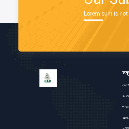
Lorem sum is not 
সম্
কোম্
কারখা
গুণমান
আমাদ
সাইট