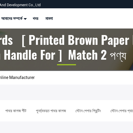
And Development Co., Ltd
আমাদের সম্পর্কে
খবর
মামলা
ds [ Printed Brown Paper
 Handle For ] Match 2 পণ্য
nline Manufacturer
পাথর কাগজ শীট
পুনর্ব্যবহৃত পাথর কাগজ
স্টোন পেপার প্রিন্টিং
স্টোন পেপার প্য