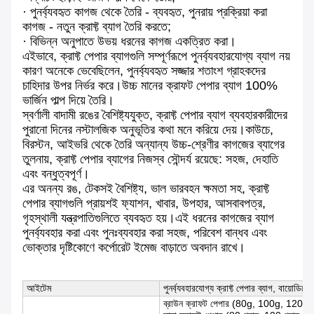
· পুনর্ব্যবহৃত কাগজ থেকে তৈরি - ব্যবহৃত, পুনরায় প্রক্রিয়া করা
কাগজ - নতুন ক্রাফ্ট ব্যাগ তৈরি করতে;
· বিভিন্ন অনুপাতে উভয় ধরনের কাগজ একত্রিত করা।
এইভাবে, ক্রাফ্ট পেপার ব্যাগগুলি সম্পূর্ণরূপে পুনর্ব্যবহারযোগ্য ব্যাগ নয়
কারণ অনেকে ভেবেছিলেন, পুনর্ব্যবহৃত সজ্জার শতাংশ গ্রাহকদের
চাহিদার উপর নির্ভর করে।উচ্চ মানের ক্রাফট পেপার ব্যাগ 100%
ভার্জিন পাল্প দিয়ে তৈরি।
স্বর্ণালী বাদামী রঙের বৈশিষ্ট্যযুক্ত, ক্রাফ্ট পেপার ব্যাগ ব্যবহারকারীদের
পুরানো দিনের নস্টালজিক অনুভূতির কথা মনে করিয়ে দেয়।কাউচে,
বিরস্টন, আইভরি থেকে তৈরি অন্যান্য উচ্চ-শ্রেণীর কাগজের ব্যাগের
তুলনায়, ক্রাফ্ট পেপার ব্যাগের নিজস্ব সৌন্দর্য রয়েছে: সহজ, দেহাতি
এবং বন্ধুত্বপূর্ণ।
এর অনন্য রঙ, টেকসই বৈশিষ্ট্য, ভাল ভারবহন ক্ষমতা সহ, ক্রাফ্ট
পেপার ব্যাগগুলি প্রায়শই ফ্যাশন, খাবার, উপহার, আসবাবপত্র,
গৃহস্থালী যন্ত্রপাতিগুলিতে ব্যবহৃত হয়।এই ধরনের কাগজের ব্যাগ
পুনর্ব্যবহার করা এবং পুনঃব্যবহার করা সহজ, পরিবেশ বান্ধব এবং
ভোক্তার দৃষ্টিকোণে কর্পোরেট ইমেজ বাড়াতে অবদান রাখে।
আইটেম
পুনর্ব্যবহারযোগ্য ক্রাফ্ট পেপার ব্যাগ, বায়োডিগ্
ব্রাউন ক্রাফট পেপার (80g, 100g, 12