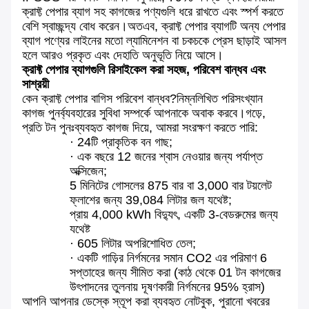
ক্রাফ্ট পেপার ব্যাগ সহ কাগজের পণ্যগুলি ধরে রাখতে এবং স্পর্শ করতে
বেশি স্বাচ্ছন্দ্য বোধ করেন।অতএব, ক্রাফ্ট পেপার ব্যাগটি অন্য পেপার
ব্যাগ পণ্যের লাইনের মতো ল্যামিনেশন বা চকচকে প্রেস ছাড়াই আসল
হলে আরও প্রকৃত এবং দেহাতি অনুভূতি নিয়ে আসে।
ক্রাফ্ট পেপার ব্যাগগুলি রিসাইকেল করা সহজ, পরিবেশ বান্ধব এবং
সাশ্রয়ী
কেন ক্রাফ্ট পেপার বাগিস পরিবেশ বান্ধব?নিম্নলিখিত পরিসংখ্যান
কাগজ পুনর্ব্যবহারের সুবিধা সম্পর্কে আপনাকে অবাক করবে।গড়ে,
প্রতি টন পুনঃব্যবহৃত কাগজ দিয়ে, আমরা সংরক্ষণ করতে পারি:
· 24টি প্রাকৃতিক বন গাছ;
· এক বছরে 12 জনের শ্বাস নেওয়ার জন্য পর্যাপ্ত
অক্সিজেন;
5 মিনিটের গোসলের 875 বার বা 3,000 বার টয়লেট
ফ্লাশের জন্য 39,084 লিটার জল যথেষ্ট;
প্রায় 4,000 kWh বিদ্যুৎ, একটি 3-বেডরুমের জন্য
যথেষ্ট
· 605 লিটার অপরিশোধিত তেল;
· একটি গাড়ির নির্গমনের সমান CO2 এর পরিমাণ 6
সপ্তাহের জন্য সীমিত করা (কাঠ থেকে 01 টন কাগজের
উৎপাদনের তুলনায় দূষণকারী নির্গমনের 95% হ্রাস)
আপনি আপনার ডেস্কে স্তূপ করা ব্যবহৃত নোটবুক, পুরানো খবরের