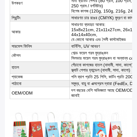
সাদা ক্রাফট পেপার (80 গ্রাম, 100 গ্রাম, 1
উপকরণ
250 গ্রাম / বর্গমিটার)
বিশেষ কাগজ (120g, 150g, 216g, 240
প্রিন্টিং
সাধারণত চার রঙের (CMYK) মুদ্রণ বা কাস্টম
সাধারণত ব্যবহৃত আকার:
15x8x21cm, 21x11x27cm, 26x12
আকার
44x14x40cm,
যে কোনো আকার এবং শৈলী কাস্টমাইজড
সারফেস ফিনিস
বার্নিশিং, UV আবরণ
গোল্ড ফয়েল গরম মুদ্রাঙ্কন
কৌশল
সিলভার ফয়েল গরম মুদ্রাঙ্কন বা অন্যান্য col
পেঁচানো কাগজের হাতল (বাদামী, সাদা, কালো)
হাতল
ফ্ল্যাট পেপার হ্যান্ডেল (বাদামী, সাদা, কালো)
প্যাকেজ
পলি ব্যাগ প্রতি 25 পিসি, কার্টন প্রতি 200-
পাঠানো
সমুদ্র, বায়ু বা এক্সপ্রেস দ্বারা (FedEx,
দশ বছরের বেশি অভিজ্ঞতা আছে OEM/ODM অর্ডা
OEM/ODM
জানাই