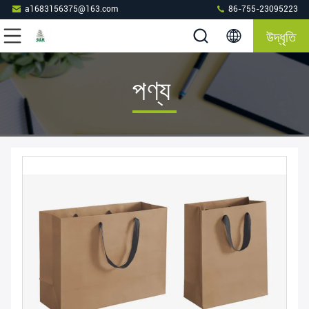
a1683156375@163.com
86-755-23095223
উদ্ধৃতি
পণ্য