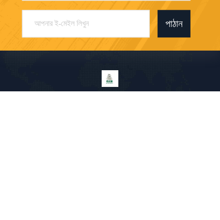
পাঠান
Shenzhen Shizhineng New Paper And Plastic
Application Research And Development Co.,
Ltd
a1683156375@163.com
86-755-23095223
211-213, বিল্ডিং সি, ইংবো ই
ন্ডাস্ট্রিয়াল পার্ক, নং 1 ফেঞ্জিন রোড,
লংহুয়া জেলা, শেনজেন, গুয়াংডং, চীন