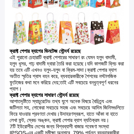
ক্রাফ্ট পেপার ব্যাগের ভিনটেজ সৌন্দর্য রয়েছে
এই পুরানো চেহারাটি ক্রাফ্ট পেপারের সাধারণ রং যেমন হলুদ বাদামী,
হলুদ ধূসর, গাঢ় বাদামী দ্বারা তৈরি করা হয়েছে।যদি কাগজটি ব্লিচ করা
হয় তবে এটি এখনও হলুদ-হলুদ বা ক্রিম-সাদা।ক্রাফ্ট পেপার ব্যাগ
অতীত স্মৃতির শ্বাস বহন করে, ব্যবহারকারীকে শৈশবের নস্টালজিক
ফুটেজের কথা মনে করিয়ে দেয়;তাই এটি সবচেয়ে বন্ধুত্বপূর্ণ ধরনের
প্যাগ।
ক্রাফ্ট পেপার ব্যাগের সাধারণ সৌন্দর্য রয়েছে
আপাতদৃষ্টিতে স্যাচুরেটেড তথ্য যুগে অনেক বিষয়ে বৈচিত্র্য এবং
জটিলতা সহ, লোকেরা সবচেয়ে সহজ এবং সবচেয়ে আদিম জিনিসগুলিতে
ফিরে যাওয়ার প্রবণতা দেখায়।উদাহরণস্বরূপ, হাতে আঁকা বা হাতে
লেখা ফন্ট, স্কেচ অঙ্কন, ক্রাফ্ট পেপার ব্যাগ ব্যতিক্রম নয়।
7টি ইউরোপীয় দেশের জন্য বিশ্বব্যাপী বাজার গবেষণা সংস্থা
IPSOS-এর একটি সমীক্ষা অনুসারে, 79% পর্যন্ত ব্যবহারকারীরা