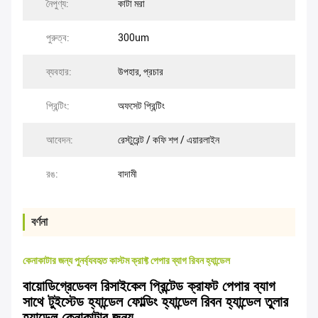
নৈপুণ্য:
কাটা মরা
পুরুত্ব:
300um
ব্যবহার:
উপহার, প্রচার
প্রিন্টিং:
অফসেট প্রিন্টিং
আবেদন:
রেস্টুরেন্ট / কফি শপ / এয়ারলাইন
রঙ:
বাদামী
বর্ণনা
কেনাকাটার জন্য পুনর্ব্যবহৃত কাস্টম ক্রাফ্ট পেপার ব্যাগ রিবন হ্যান্ডেল
বায়োডিগ্রেডেবল রিসাইকেল প্রিন্টেড ক্রাফট পেপার ব্যাগ
সাথে টুইস্টেড হ্যান্ডেল ফোল্ডিং হ্যান্ডেল রিবন হ্যান্ডেল তুলার
হ্যান্ডেল কেনাকাটার জন্য