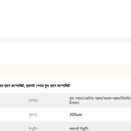
ার ব্যাগ কম্পোজিট
,
ক্রাফট পেপার ফুড ব্যাগ কম্পোজিট
ফুড গ্রেড/ওয়াটার-প্রুফ/অয়েল-প্রুফ/রিসাই
বৈশিষ্ট্য:
উপাদান
পুরুত্ব:
300um
প্রিন্টিং:
অফসেট প্রিন্টিং