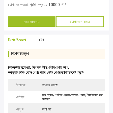
যোগানের ক্ষমতা:
প্রতি সপ্তাহে 10000 পিসি
সেরা দাম পান
যোগাযোগ করুন
বিশেষ উল্লেখ
বর্ণনা
বিশেষ উল্লেখ
বিশেষভাবে তুলে ধরা:
জিপ লক সিলিং স্টোন পেপার ব্যাগ
,
ভ্যাকুয়াম সিলিং স্টোন পেপার ব্যাগ
,
স্টোন পেপার ব্যাগ অফসেট প্রিন্টিং
উপাদান:
পাথরের কাগজ
ফুড গ্রেড/ওয়াটার-প্রুফ/অয়েল-প্রুফ/রিসাইকেল করা
বৈশিষ্ট্য:
উপাদান
নৈপুণ্য:
কাটা মরা