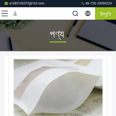
a1683156375@163.com
86-755-23095223
উদ্ধৃতি
পণ্য