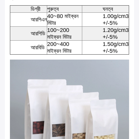
ডিগ্রী
পুরুত্ব
ঘনত্ব
40~80 মাইক্রন
1.00g/cm3
আরপিএন
মিটার
+/-5%
100~200
1.20g/cm3
আরপিডি
মাইক্রন মিটার
+/-5%
200~400
1.50g/cm3
আরবিডি
মাইক্রন মিটার
+/-5%