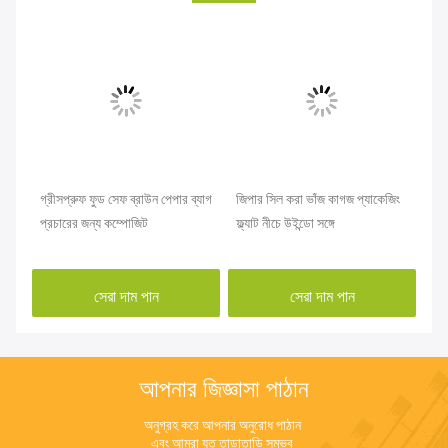
গ্রীসপ্রুফ ফুড সেফ ব্রাউন পেপার ব্যাগ
জিপার সিল করা ভাঁজ কাগজ প্যাকেজিং
প্র
প্রচারের জন্য কম্পোজিট
ফ্ল্যাট নীচে উইন্ডো সঙ্গে
ব্য
সেরা দাম পান
সেরা দাম পান
আপনার জিজ্ঞাসা পাঠান
অনুগ্রহ করে আপনার অনুরোধ পাঠান 
এবং আমরা যত তাড়াতাড়ি সম্ভব 