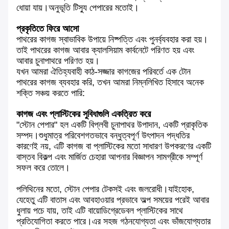
ধোয়া যায়।অনুভূতি টিস্যু পেপারের মতোই।
প্রকৃতিতে ফিরে আসো
পাথরের কাগজ স্বাভাবিক উপায়ে নিষ্পত্তি এবং পুনর্ব্যবহার করা হয়।
তাই পাথরের কাগজ আবার ক্যালসিয়াম কার্বনেটে পরিণত হয় এবং
আবার চুনাপাথরে পরিণত হয়।
যখন আমরা ঐতিহ্যবাহী কাঠ-সজ্জার কাগজের পরিবর্তে এক টোন
পাথরের কাগজ ব্যবহার করি, তখন আমরা নিম্নলিখিত হিসাবে অনেক
শক্তি সঞ্চয় করতে পারি:
কাগজ এবং প্লাস্টিকের সুবিধাগুলি একত্রিত করে
"স্টোন পেপার" হল একটি বিপ্লবী চুনাপাথর উপাদান, একটি প্রাকৃতিক
সম্পদ।শুধুমাত্র পরিবেশগতভাবে বন্ধুত্বপূর্ণ উৎপাদন পদ্ধতির
কারণেই নয়, এটি কাগজ বা প্লাস্টিকের মতো সাধারণ উপকরণের একটি
বাস্তব বিকল্প এবং মার্জিত চেহারা আপনার বিজ্ঞাপন সামগ্রীকে সম্পূর্ণ
সফল করে তোলে।
পলিথিনের মতো, স্টোন পেপার টেকসই এবং জলরোধী।যাইহোক,
যেহেতু এটি বাতাস এবং আবহাওয়ার প্রভাবে অল্প সময়ের পরেই আবার
ধুলায় পচে যায়, তাই এটি বায়োডিগ্রেডেবল প্লাস্টিকের সাথে
প্রতিযোগিতা করতে পারে।এর সহজ গঠনযোগ্যতা এবং ভাঁজযোগ্যতার