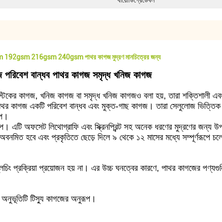
বায়োডিগ্রেডেবল
 192gsm 216gsm 240gsm পাথর কাগজ মুদ্রণ মানচিত্রের জন্য
গজ পরিবেশ বান্ধব পাথর কাগজ সমৃদ্ধ খনিজ কাগজ
াস্টিকের কাগজ, খনিজ কাগজ বা সমৃদ্ধ খনিজ কাগজও বলা হয়, তারা শক্তিশালী 
রিপাথর কাগজ একটি পরিবেশ বান্ধব এবং মুক্ত-গাছ কাগজ। তারা সেলুলোজ ভিত্তি
ূপ।
্প। এটি অফসেট লিথোগ্রাফি এবং স্ক্রিনপ্রিন্ট সহ অনেক ধরণের মুদ্রণের জন্য উ
অবনমিত হবে এবং প্রকৃতিতে ছেড়ে দিলে ৯ থেকে ১২ মাসের মধ্যে সম্পূর্ণরূপে চলে
িং প্রক্রিয়া প্রয়োজন হয় না। এর উচ্চ ঘনত্বের কারণে, পাথর কাগজের পণ্যগ
 অনুভূতিটি টিস্যু কাগজের অনুরূপ।