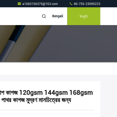
a1683156375@163.com
86-755-23095223
উদ্ধৃতি
Bengali
য রোল আপ কাগজ 120gsm 144gsm 168gsm
াগজ মুদ্রণ মানচিত্রের জন্য