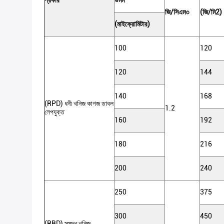
প্রকার
উমম
জি/সিএম৩
(জি/মি2)
(মাইক্রোমিটার)
100
120
120
144
140
168
(RPD) ধনী খনিজ কাগজ ডাবল
1.2
লেপযুক্ত
160
192
180
216
200
240
250
375
300
450
(RBD) সমৃদ্ধ খনিজ