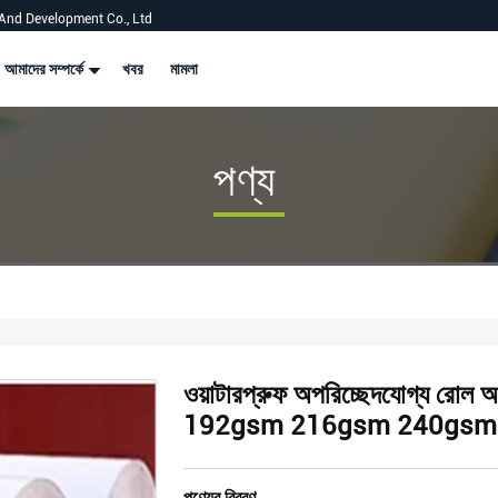
And Development Co., Ltd
আমাদের সম্পর্কে
খবর
মামলা
পণ্য
ওয়াটারপ্রুফ অপরিচ্ছেদযোগ্
192gsm 216gsm 240gsm পাথর ক
পণ্যের বিবরণ