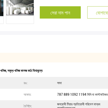
সেরা দাম পান
যোগাযো
ধ খনিজ
,
সমৃদ্ধ খনিজ কাগজ কাঠ বিনামূল্যে
রঙ:
সাদা
আকার:
787 889 1092 1194 মিমি বা কাস্টমাইজড
জলরোধী টিয়ার প্রতিরোধী পরিবেশ বান্ধব
বৈশিষ্ট্য: