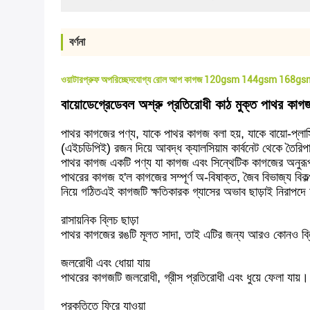
বর্ণনা
ওয়াটারপ্রুফ অপরিচ্ছেদযোগ্য রোল আপ কাগজ 120gsm 144gsm 168gsm
বায়োডেগ্রেডেবল অশ্রু প্রতিরোধী কাঠ মুক্ত পাথর কা
পাথর কাগজের পণ্য, যাকে পাথর কাগজ বলা হয়, যাকে বায়ো-প্ল
(এইচডিপিই) রজন দিয়ে আবদ্ধ ক্যালসিয়াম কার্বনেট থেকে তৈ
পাথর কাগজ একটি পণ্য যা কাগজ এবং সিন্থেটিক কাগজের অনুর
পাথরের কাগজ হ'ল কাগজের সম্পূর্ণ অ-বিষাক্ত, জৈব বিভাজ্য বিকল
নিয়ে গঠিতএই কাগজটি ক্ষতিকারক গ্যাসের অভাব ছাড়াই নিরাপদে 
রাসায়নিক ব্লিচ ছাড়া
পাথর কাগজের রঙটি মূলত সাদা, তাই এটির জন্য আরও কোনও ব্লিচ
জলরোধী এবং ধোয়া যায়
পাথরের কাগজটি জলরোধী, গ্রীস প্রতিরোধী এবং ধুয়ে ফেলা যায়।
প্রকৃতিতে ফিরে যাওয়া