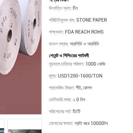
উৎপত্তি স্থল:
চীন
পরিচিতিমুলক নাম:
STONE PAPER
সাক্ষ্যদান:
FDA REACH ROHS
মডেল নম্বার:
আরপিডি ও আরবিডি
পেমেন্ট ও শিপিংয়ের শর্তাবলী
ন্যূনতম চাহিদার পরিমাণ:
1000 কেজি
মূল্য:
USD1200-1600/TON
প্যাকেজিং বিবরণ:
শীট, রোলস
ডেলিভারি সময়:
২ 0 দিন
পরিশোধের শর্ত:
টি/টি
যোগানের ক্ষমতা:
প্রতি বছর 10000টন