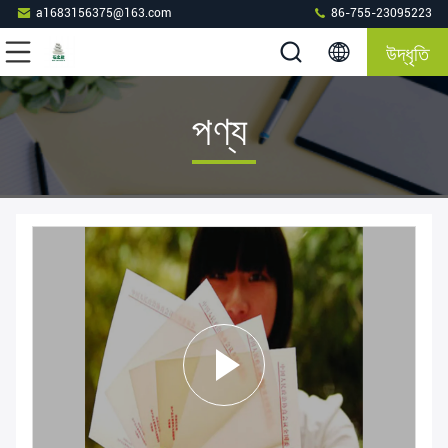
a1683156375@163.com
86-755-23095223
উদ্ধৃতি
পণ্য