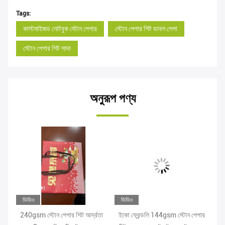
Tags:
কাস্টমাইজড নোটবুক স্টোন পেপার
স্টোন পেপার শিট ডাবল লেপা
স্টোন পেপার শিট সাদা
অনুরূপ পণ্য
ভিডিও
ভিডিও
ভি
্য
240gsm স্টোন পেপার শিট আর্দ্রতা
ইকো ফ্রেন্ডলি 144gsm স্টোন পেপার
আর্