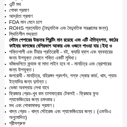
এন্টি মথ
পোকা প্রমাণ
আর্দ্রতা প্রমাণ
FDA মান মেনে চলে
ROHS প্রত্যয়িত (বৈদ্যুতিক এবং বৈদ্যুতিক সরঞ্জামের জন্য)
স্থিতিশীল শুভ্রতা
স্টোন পেপারের উচ্চতর প্রিন্টিং মান রয়েছে এবং এটি ঐতিহ্যগত, কাঠের
ফাইবার কাগজের বেশিরভাগ আকার এবং ওজনে পাওয়া যায়।ইহা ও
শক্তিশালী এবং টিয়ার প্রতিরোধী - বই, ক্যারি ব্যাগ এবং ব্যবহারের
জন্য উপযুক্ত যেখানে শক্তি একটি সুবিধা।
ভাঁজগুলিতে ক্র্যাক বা সাদা লাইন হবে না - মানচিত্র এবং ব্রোশারের
জন্য উপযুক্ত।
জলরোধী - মানচিত্র, বহিরঙ্গন প্রদর্শন, গল্ফ স্কোর কার্ড, খাম, প্যাড
ইত্যাদির জন্য দুর্দান্ত।
ভেজা অবস্থায় লেখা যাবে
ফ্রিজার গ্রেড-খুব কম তাপমাত্রায় টেকসই - ফ্রিজার ফুড
প্যাকেজিংয়ের জন্য চমৎকার।
মথ এবং পোকামাকড় প্রমাণ।
খাদ্য গ্রেড - খাদ্য স্টোরেজ এবং প্যাকেজিংয়ের জন্য। (এফডিএ
অনুমোদিত)
গ্রীসপ্রুফ