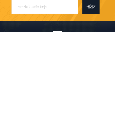
পাঠান
Shenzhen Shizhineng New Paper And Plastic
Application Research And Development Co.,
Ltd
a1683156375@163.com
86-755-23095223
211-213, বিল্ডিং সি, ইংবো ই
ন্ডাস্ট্রিয়াল পার্ক, নং 1 ফেঞ্জিন রোড,
লংহুয়া জেলা, শেনজেন, গুয়াংডং, চীন
চীন ভালো মানের স্টোন পেপার রোল সরবরাহকারী। কপিরাইট © 2026 Shenzhen Shizhineng New