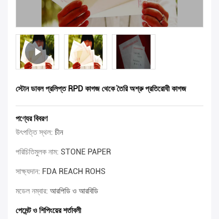
স্টোন ডাবল প্রলিপ্ত RPD কাগজ থেকে তৈরি অশ্রু প্রতিরোধী কাগজ
পণ্যের বিবরণ
উৎপত্তি স্থল:
চীন
পরিচিতিমুলক নাম:
STONE PAPER
সাক্ষ্যদান:
FDA REACH ROHS
মডেল নম্বার:
আরপিডি ও আরবিডি
পেমেন্ট ও শিপিংয়ের শর্তাবলী