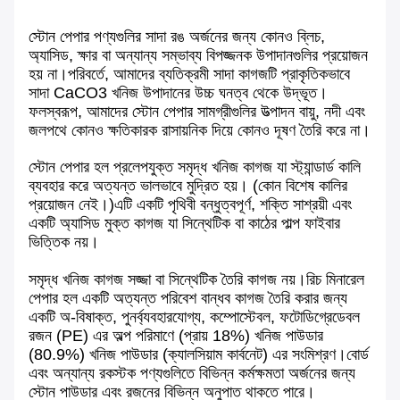
স্টোন পেপার পণ্যগুলির সাদা রঙ অর্জনের জন্য কোনও ব্লিচ,
অ্যাসিড, ক্ষার বা অন্যান্য সম্ভাব্য বিপজ্জনক উপাদানগুলির প্রয়োজন
হয় না।পরিবর্তে, আমাদের ব্যতিক্রমী সাদা কাগজটি প্রাকৃতিকভাবে
সাদা CaCO3 খনিজ উপাদানের উচ্চ ঘনত্ব থেকে উদ্ভূত।
ফলস্বরূপ, আমাদের স্টোন পেপার সামগ্রীগুলির উত্পাদন বায়ু, নদী এবং
জলপথে কোনও ক্ষতিকারক রাসায়নিক দিয়ে কোনও দূষণ তৈরি করে না।
স্টোন পেপার হল প্রলেপযুক্ত সমৃদ্ধ খনিজ কাগজ যা স্ট্যান্ডার্ড কালি
ব্যবহার করে অত্যন্ত ভালভাবে মুদ্রিত হয়। (কোন বিশেষ কালির
প্রয়োজন নেই।)এটি একটি পৃথিবী বন্ধুত্বপূর্ণ, শক্তি সাশ্রয়ী এবং
একটি অ্যাসিড মুক্ত কাগজ যা সিন্থেটিক বা কাঠের পাল্প ফাইবার
ভিত্তিক নয়।
সমৃদ্ধ খনিজ কাগজ সজ্জা বা সিন্থেটিক তৈরি কাগজ নয়।রিচ মিনারেল
পেপার হল একটি অত্যন্ত পরিবেশ বান্ধব কাগজ তৈরি করার জন্য
একটি অ-বিষাক্ত, পুনর্ব্যবহারযোগ্য, কম্পোস্টেবল, ফটোডিগ্রেডেবল
রজন (PE) এর অল্প পরিমাণে (প্রায় 18%) খনিজ পাউডার
(80.9%) খনিজ পাউডার (ক্যালসিয়াম কার্বনেট) এর সংমিশ্রণ।বোর্ড
এবং অন্যান্য রকস্টক পণ্যগুলিতে বিভিন্ন কর্মক্ষমতা অর্জনের জন্য
স্টোন পাউডার এবং রজনের বিভিন্ন অনুপাত থাকতে পারে।