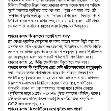
কার্বনেট এবং উচ্চ ঘনত্বের পলিথিন।যদি এটি আর প্রয়োজন না হয়,
বিভিন্ন নিষ্পত্তি বিকল্প আছে.পাথরের কাগজ কয়েক মাস পর অবিরাম
সূর্যের আলোতে দ্রবীভূত হতে শুরু করে।প্রায় এক বছর পরে এটি
সম্পূর্ণরূপে ধুলায় দ্রবীভূত হবে - ডিমের খোসার মতো।বিষাক্ত গ্যাস
তৈরি না করেও পাথরের কাগজ পোড়ানো যায়।এই কারণে, এটি সাধারণ
ভোক্তা পণ্য ক্যারিয়ার ব্যাগের জন্য বিশেষভাবে উপযুক্ত।
পাথরের কাগজ কি কাগজের মতোই ছাপা যায়?
রক পেপার প্রচলিত সেলুলোজ কাগজের মতোই সহজে প্রিন্ট করা যায়।
এমনকি কম কালি প্রয়োজন হয়.অফসেট, ডিজিটাল এবং ইউভি প্রিন্টিং
হল পাথরের কাগজ মুদ্রণের জন্য আদর্শ প্রযুক্তি।লেজার প্রিন্টারগুলি
বরং অনুপযুক্ত কারণ তারা প্রায়ই শক্তিশালী তাপ বিকাশ করে।
পাথরের কাগজ 65 ডিগ্রি সেলসিয়াসে বিকৃত হতে শুরু করে।
পাথরের কাগজ কি প্লাস্টিকের চেয়ে বেশি পরিবেশগতভাবে বন্ধুত্বপূর্ণ?
হ্যাঁ, পাথরের কাগজ প্লাস্টিকের চেয়ে বেশি পরিবেশ বান্ধব।যদি
প্লাস্টিক পুনর্ব্যবহার করা না হয় তবে তারা কার্যত পচে না - কাগজের
বিকল্প পাথর-কাগজের বিপরীতে।কয়েকশ বছর পরে, প্লাস্টিকের
পণ্যগুলি এখনও বন এবং মহাসাগরে পাওয়া যাবে।স্টোন পেপারে
প্লাস্টিকের মাত্র 20% HD-PE (উচ্চ ঘনত্বের পলিথিন) থাকে।
এটি কার্বন এবং হাইড্রোজেন পরমাণু নিয়ে গঠিত এবং সম্পূর্ণরূপে
CO2 এবং জলে পুড়ে যায়।
পাথরের কাগজ কি প্লাস্টিকের মতো মুদ্রিত হতে পারে?