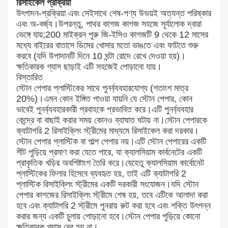
রিসাইকেল প্রক্রিয়া
উৎপাদন-প্রক্রিয়া এবং সেইসাথে শেষ-পণ্য উভয়ই অত্যন্ত পরিষ্কার
এবং অ-বর্জ্য।উপরন্তু, পাথর কাগজ কাগজ সহজে সূর্যালোক দ্বারা
ভেঙ্গে যায়;200 মাইক্রন পুরু জি-ইসিও কাগজটি 9 থেকে 12 মাসের
মধ্যে বাইরের বাতাসে ডিমের খোসার মতো ভাঙতে এবং ফাটতে শুরু
করবে (যদি উপাদানটি দিনে 10 ঘন্টা রোদে রেখে দেওয়া হয়)।
ক্ষতিকারক গ্যাস ছাড়াই এটি সহজেই পোড়ানো যায়।
বিস্তারিত
স্টোন পেপার প্লাস্টিকের সাথে পুনর্ব্যবহারযোগ্য (শতাংশ মাত্র
20%)।এমন কোন ইঙ্গিত পাওয়া যায়নি যে স্টোন পেপার, কোন
ভাবেই পুনর্ব্যবহারকারী প্রবাহকে প্রভাবিত করে।এটি পুনর্ব্যবহার
কেন্দ্রে বা বাছাই করার সময় কোনও ব্যাঘাত ঘটায় না।স্টোন পেপারকে
ক্যাটাগরি 2 রিসাইক্লিং স্ট্রীমের মাধ্যমে রিসাইকেল করা দরকার।
স্টোন পেপার প্লাস্টিক বা পাল্প পেপার নয়।এটি স্টোন পেপারের একটি
শীট পুড়িয়ে প্রমাণ করা যেতে পারে, যা ক্যালসিয়াম কার্বনেটের একটি
প্রাকৃতিক খড়ির অবশিষ্টাংশ তৈরি করে।যেহেতু ক্যালসিয়াম কার্বোনেট
প্লাস্টিকের ফিলার হিসেবে ব্যবহৃত হয়, তাই এটি ক্যাটাগরি 2
প্লাস্টিক রিসাইক্লিং স্ট্রীমের একটি দরকারী সংযোজন।যদি স্টোন
পেপার কাগজের রিসাইক্লিং স্ট্রীমে শেষ হয়, তবে এটিকে আলাদা করা
হবে এবং ক্যাটাগরি 2 স্ট্রীমে পুনরায় রুট করা হবে এবং শক্তি উৎপন্ন
করার জন্য একটি চুলায় পোড়ানো হবে।স্টোন পেপার পুড়িয়ে কোনো
ক্ষতিকারক গ্যাস বের হয় না।