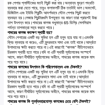
রক পেপার প্লাস্টিকের মতই প্রিন্ট করা যায়।অন্যান্য মুদ্রণ পদ্ধতি
ব্যবহার করা যেতে পারে, তবুও ফলাফলটি ঠিক ততটাই ভাল।অফসেট,
ডিজিটাল এবং ইউভি প্রিন্টিং আদর্শভাবে স্টোন পেপার প্রিন্ট করতে
ব্যবহৃত হয়।লেজার প্রিন্টারগুলি উপযুক্ত নয় কারণ তারা প্রায়শই উচ্চ
তাপ উৎপন্ন করে।পাথরের কাগজ শুধুমাত্র 65 ডিগ্রি সেলসিয়াস
পর্যন্ত তাপমাত্রা সহ্য করতে পারে।
পাথরের কাগজ কতক্ষণ স্থায়ী হয়?
স্টোন পেপারের একটি বড় সুবিধা হল এটি হলুদ হয়ে যায় না।এমনকি
ব্লিচ ব্যবহার না করেও, এটি সুন্দরভাবে সাদা এবং তাই থাকে।আর্দ্রতা
উপাদানের ক্ষতি করতে পারে না।এই কারণেই "কাগজ" নীতিগতভাবে
চিরকাল স্থায়ী হতে পারে।যদি না এটি স্থায়ী সূর্যালোকের সংস্পর্শে
আসে, কারণ দীর্ঘায়িত সূর্যালোকের অধীনে, পাথরের কাগজ কয়েক মাস
পরে পচে যাবে।
পাথরের কাগজের উৎপাদন কি পরিবেশবান্ধব এবং টেকসই?
স্টোন পেপারের একটি বড় সুবিধা হল এটি হলুদ হয় না।এমনকি ব্লিচ
ব্যবহার না করেও, এটি সুন্দরভাবে সাদা এবং তাই থাকে।আর্দ্রতা
উপাদানের ক্ষতি করতে পারে না।এই কারণেই "কাগজ" নীতিগতভাবে
চিরকাল স্থায়ী হতে পারে।যদি না এটি স্থায়ী সূর্যালোকের সংস্পর্শে
আসে, কারণ দীর্ঘায়িত সূর্যালোকের অধীনে, পাথরের কাগজ কয়েক মাস
পরে পচে যাবে।
পাথরের কাগজ কি পুনর্ব্যবহারযোগ্য কাগজের চেয়ে বেশি টেকসই?