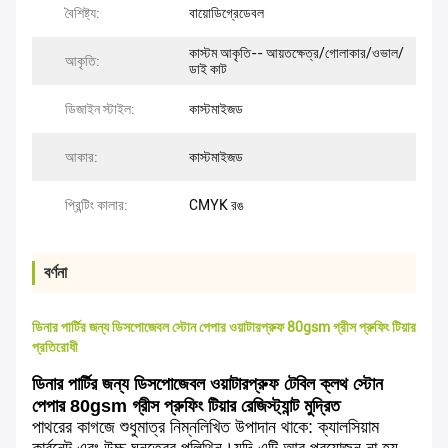
বৈশিষ্ট্য:
বায়োডিগ্রেডেবল
কাস্টম আকৃতি-- আয়তক্ষেত্র/গোলাকার/ওভাল/
আকৃতি:
ডাই কাট
ডিজাইন স্টাইল:
কাস্টমাইজড
আকার:
কাস্টমাইজড
প্রিন্টিং কালার:
CMYK রঙ
বর্ণনা
ডিনার পার্টির জন্য ডিসপোজেবল স্টোন পেপার ওয়াটারপ্রুফ 80gsm গ্রীস প্রুফিং টিয়ার
প্রতিরোধী
ডিনার পার্টির জন্য ডিসপোজেবল ওয়াটারপ্রুফ টেবিল ক্লথ স্টোন
পেপার 80gsm গ্রীস প্রুফিং টিয়ার রেজিস্ট্যান্ট মুদ্রিত
পাথরের কাগজে শুধুমাত্র নিম্নলিখিত উপাদান থাকে: ক্যালসিয়াম