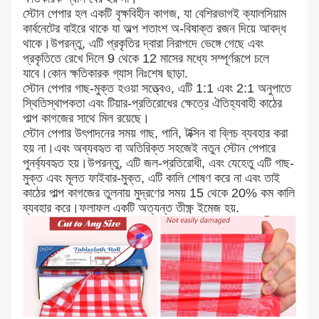
স্টোন পেপার হল একটি বৃক্ষবিহীন কাগজ, যা বেশিরভাগই ক্যালসিয়াম
কার্বনেটের বাইরে থাকে যা অল্প শতাংশ অ-বিষাক্ত রজন দিয়ে আবদ্ধ
থাকে।উপরন্তু, এটি প্রকৃতির দ্বারা নিরাপদে ভেঙ্গে গেছে এবং
প্রকৃতিতে রেখে দিলে 9 থেকে 12 মাসের মধ্যে সম্পূর্ণরূপে চলে
যাবে।কোন ক্ষতিকারক গ্যাস নিঃশেষ ছাড়া.
স্টোন পেপার গাছ-মুক্ত হওয়া সত্ত্বেও, এটি 1:1 এবং 2:1 অনুপাতে
স্থিতিস্থাপকতা এবং টিয়ার-প্রতিরোধের ক্ষেত্রে ঐতিহ্যবাহী কাঠের
পাল্প কাগজের সাথে মিল রয়েছে।
স্টোন পেপার উৎপাদনের সময় গাছ, পানি, টক্সিন বা ব্লিচ ব্যবহার করা
হয় না।এবং অব্যবহৃত বা অতিরিক্ত সহজেই নতুন স্টোন পেপারে
পুনর্ব্যবহৃত হয়।উপরন্তু, এটি জল-প্রতিরোধী, এবং যেহেতু এটি গাছ-
মুক্ত এবং মূলত ফাইবার-মুক্ত, এটি কালি শোষণ করে না এবং তাই
কাঠের পাল্প কাগজের তুলনায় মুদ্রণের সময় 15 থেকে 20% কম কালি
ব্যবহার করে।ফলাফল একটি অত্যন্ত তীক্ষ্ণ ইমেজ হয়.