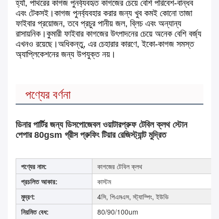
হ্যাঁ, পাথরের কাগজ পুনর্ব্যবহৃত কাগজের চেয়ে বেশি পরিবেশ-বান্ধব
এবং টেকসই।কাগজ পুনর্ব্যবহার করার জন্য খুব কমই কোনো তাজা
ফাইবার প্রয়োজন, তবে প্রচুর পানীয় জল, ব্লিচ এবং অন্যান্য
রাসায়নিক।কুমারী ফাইবার কাগজের উৎপাদনের চেয়ে অনেক বেশি বর্জ্য
এখনও রয়েছে।অধিকন্তু, এর চেহারার কারণে, ইকো-কাগজ সমস্ত
অ্যাপ্লিকেশনের জন্য উপযুক্ত নয়।
পণ্যের বর্ণনা
ডিনার পার্টির জন্য ডিসপোজেবল ওয়াটারপ্রুফ টেবিল ক্লথ স্টোন
পেপার 80gsm গ্রীস প্রুফিং টিয়ার রেজিস্ট্যান্ট মুদ্রিত
কাগজের টেবিল ক্লথ
পণ্যের নাম:
প্রচলিত আকার:
কাস্টম
4সি, পিএমএস, স্ট্যাম্পিং, ইউভি
মুদ্রণ:
80/90/100um
নিয়মিত বেধ: