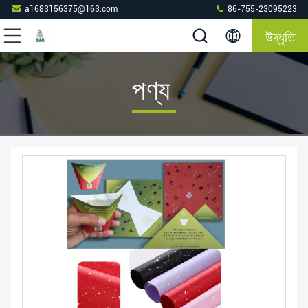
a1683156375@163.com
86-755-23095223
উদ্ধৃতি
পণ্য