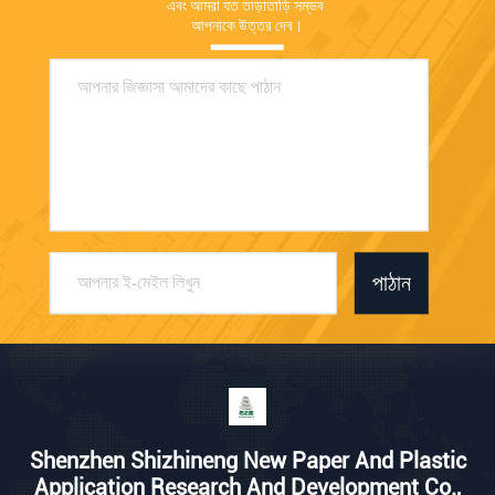
এবং আমরা যত তাড়াতাড়ি সম্ভব 
আপনাকে উত্তর দেব।
পাঠান
Shenzhen Shizhineng New Paper And Plastic
Application Research And Development Co.,