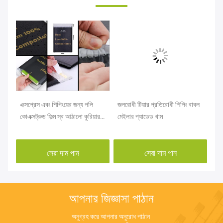
এক্সপ্রেস এবং শিপিংয়ের জন্য পলি
জলরোধী টিয়ার প্রতিরোধী শিপিং বাবল
গার
কোএক্সট্রুড ফিল্ম স্ব আঠালো কুরিয়ার
মেইলার প্যাডেড খাম
ব্য
ব্যাগ
প্য
সেরা দাম পান
সেরা দাম পান
আপনার জিজ্ঞাসা পাঠান
অনুগ্রহ করে আপনার অনুরোধ পাঠান 