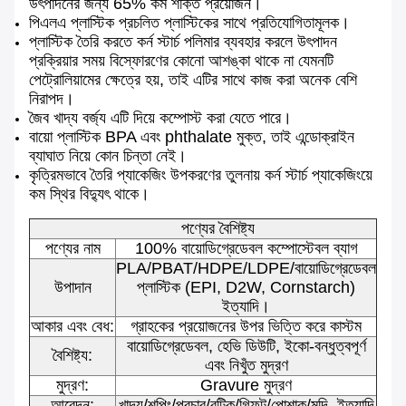
উৎপাদনের জন্য 65% কম শক্তি প্রয়োজন।
পিএলএ প্লাস্টিক প্রচলিত প্লাস্টিকের সাথে প্রতিযোগিতামূলক।
প্লাস্টিক তৈরি করতে কর্ন স্টার্চ পলিমার ব্যবহার করলে উৎপাদন
প্রক্রিয়ার সময় বিস্ফোরণের কোনো আশঙ্কা থাকে না যেমনটি
পেট্রোলিয়ামের ক্ষেত্রে হয়, তাই এটির সাথে কাজ করা অনেক বেশি
নিরাপদ।
জৈব খাদ্য বর্জ্য এটি দিয়ে কম্পোস্ট করা যেতে পারে।
বায়ো প্লাস্টিক BPA এবং phthalate মুক্ত, তাই এন্ডোক্রাইন
ব্যাঘাত নিয়ে কোন চিন্তা নেই।
কৃত্রিমভাবে তৈরি প্যাকেজিং উপকরণের তুলনায় কর্ন স্টার্চ প্যাকেজিংয়ে
কম স্থির বিদ্যুৎ থাকে।
পণ্যের বৈশিষ্ট্য
পণ্যের নাম
100% বায়োডিগ্রেডেবল কম্পোস্টেবল ব্যাগ
PLA/PBAT/HDPE/LDPE/বায়োডিগ্রেডেবল
উপাদান
প্লাস্টিক (EPI, D2W, Cornstarch)
ইত্যাদি।
আকার এবং বেধ:
গ্রাহকের প্রয়োজনের উপর ভিত্তি করে কাস্টম
বায়োডিগ্রেডেবল, হেভি ডিউটি, ইকো-বন্ধুত্বপূর্ণ
বৈশিষ্ট্য:
এবং নিখুঁত মুদ্রণ
মুদ্রণ:
Gravure মুদ্রণ
আবেদন:
খাদ্য/শপিং/প্রচার/বুটিক/গিফট/পোশাক/মুদি, ইত্যাদি