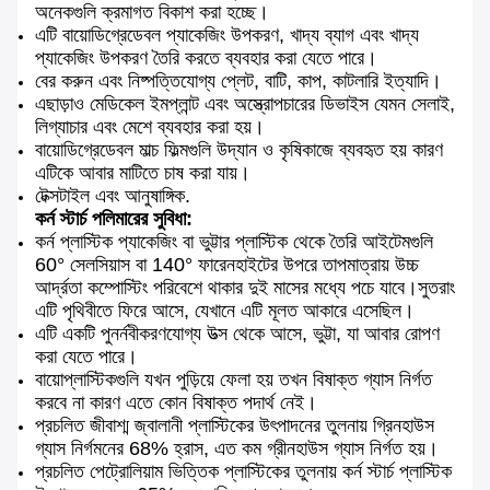
অনেকগুলি ক্রমাগত বিকাশ করা হচ্ছে।
এটি বায়োডিগ্রেডেবল প্যাকেজিং উপকরণ, খাদ্য ব্যাগ এবং খাদ্য
প্যাকেজিং উপকরণ তৈরি করতে ব্যবহার করা যেতে পারে।
বের করুন এবং নিষ্পত্তিযোগ্য প্লেট, বাটি, কাপ, কাটলারি ইত্যাদি।
এছাড়াও মেডিকেল ইমপ্লান্ট এবং অস্ত্রোপচারের ডিভাইস যেমন সেলাই,
লিগ্যাচার এবং মেশে ব্যবহার করা হয়।
বায়োডিগ্রেডেবল মাল্চ ফিল্মগুলি উদ্যান ও কৃষিকাজে ব্যবহৃত হয় কারণ
এটিকে আবার মাটিতে চাষ করা যায়।
টেক্সটাইল এবং আনুষাঙ্গিক.
কর্ন স্টার্চ পলিমারের সুবিধা:
কর্ন প্লাস্টিক প্যাকেজিং বা ভুট্টার প্লাস্টিক থেকে তৈরি আইটেমগুলি
60° সেলসিয়াস বা 140° ফারেনহাইটের উপরে তাপমাত্রায় উচ্চ
আর্দ্রতা কম্পোস্টিং পরিবেশে থাকার দুই মাসের মধ্যে পচে যাবে।সুতরাং
এটি পৃথিবীতে ফিরে আসে, যেখানে এটি মূলত আকারে এসেছিল।
এটি একটি পুনর্নবীকরণযোগ্য উত্স থেকে আসে, ভুট্টা, যা আবার রোপণ
করা যেতে পারে।
বায়োপ্লাস্টিকগুলি যখন পুড়িয়ে ফেলা হয় তখন বিষাক্ত গ্যাস নির্গত
করবে না কারণ এতে কোন বিষাক্ত পদার্থ নেই।
প্রচলিত জীবাশ্ম জ্বালানী প্লাস্টিকের উৎপাদনের তুলনায় গ্রিনহাউস
গ্যাস নির্গমনের 68% হ্রাস, এত কম গ্রীনহাউস গ্যাস নির্গত হয়।
প্রচলিত পেট্রোলিয়াম ভিত্তিক প্লাস্টিকের তুলনায় কর্ন স্টার্চ প্লাস্টিক