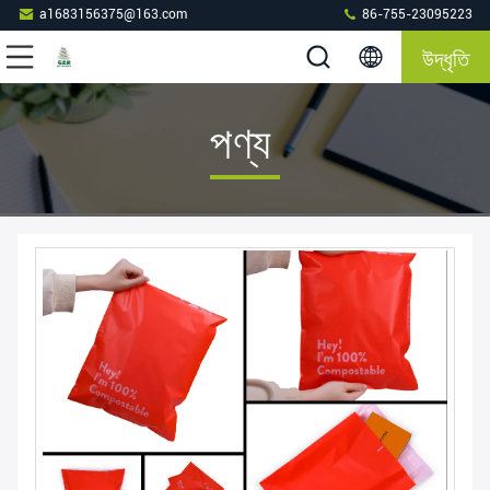
a1683156375@163.com
86-755-23095223
উদ্ধৃতি
পণ্য