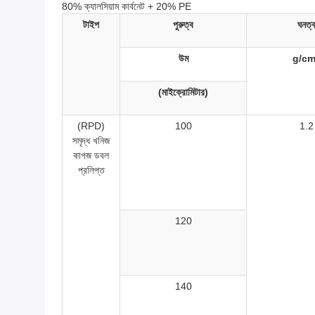
80% ক্যালসিয়াম কার্বনেট + 20% PE
টাইপ
পুরুত্ব
ঘনত্
উম
g/c
(মাইক্রোমিটার)
(RPD)
100
1.2
সমৃদ্ধ খনিজ
কাগজ ডবল
প্রলিপ্ত
120
140