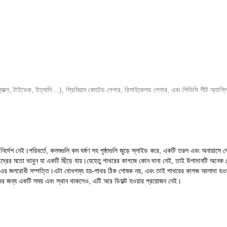
িম্যাক্স, টাইভেক, ইত্যাদি…), প্রিমিয়াম কোটেড পেপার, রিসাইকেলড পেপার, এবং পিভিসি শীট অ্যাপ্ল
দেশ নেই।পরিবর্তে, কলমগুলি কম ঘর্ষণ সহ পৃষ্ঠাগুলি জুড়ে স্লাইড করে, একটি তরল এবং অনায়াসে 
র ছিদ্রের মতো ভাবুন যা একটি ছিঁড়ে যায়।যেহেতু পাথরের কাগজে কোন দানা নেই, তাই উপাদানটি অনেক
জলরোধী সম্পত্তি।এটা বোধগম্য হয়-পাথর ঠিক শোষক নয়, এবং তাই পাথরের কাগজ আলাদা হওয়া উচি
গজের জন্য একটি সময় এবং স্থান থাকলেও, এটি আর ডিফল্ট হওয়ার প্রয়োজন নেই।