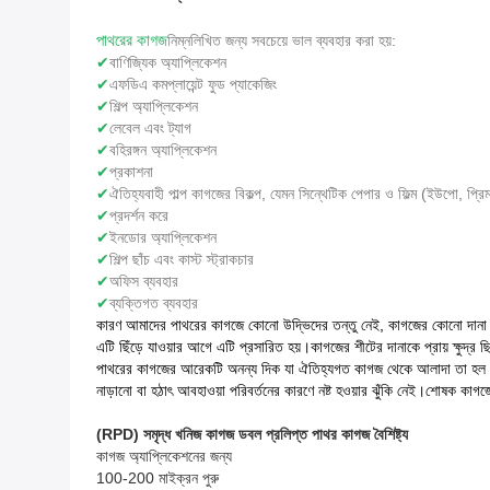
পাথরের কাগজ
নিম্নলিখিত জন্য সবচেয়ে ভাল ব্যবহার করা হয়:
✔
বাণিজ্যিক অ্যাপ্লিকেশন
✔
এফডিএ কমপ্লায়েন্ট ফুড প্যাকেজিং
✔
শিল্প অ্যাপ্লিকেশন
✔
লেবেল এবং ট্যাগ
✔
বহিরঙ্গন অ্যাপ্লিকেশন
✔
প্রকাশনা
✔
ঐতিহ্যবাহী পাল্প কাগজের বিকল্প, যেমন সিন্থেটিক পেপার ও ফিল্ম (ইউপো, প্র
✔
প্রদর্শন করে
✔
ইনডোর অ্যাপ্লিকেশন
✔
শিল্প ছাঁচ এবং কাস্ট স্ট্রাকচার
✔
অফিস ব্যবহার
✔
ব্যক্তিগত ব্যবহার
কারণ আমাদের পাথরের কাগজে কোনো উদ্ভিদের তন্তু নেই, কাগজের কোনো দানা নির্
এটি ছিঁড়ে যাওয়ার আগে এটি প্রসারিত হয়।কাগজের শীটের দানাকে প্রায় ক্ষুদ্
পাথরের কাগজের আরেকটি অনন্য দিক যা ঐতিহ্যগত কাগজ থেকে আলাদা তা হল এর 
নাড়ানো বা হঠাৎ আবহাওয়া পরিবর্তনের কারণে নষ্ট হওয়ার ঝুঁকি নেই।শোষক কা
(RPD) সমৃদ্ধ খনিজ কাগজ ডবল প্রলিপ্ত পাথর কাগজ বৈশিষ্ট্য
কাগজ অ্যাপ্লিকেশনের জন্য
100-200 মাইক্রন পুরু