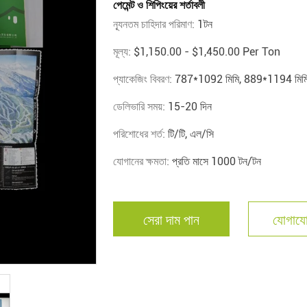
পেমেন্ট ও শিপিংয়ের শর্তাবলী
ন্যূনতম চাহিদার পরিমাণ:
1টন
মূল্য:
$1,150.00 - $1,450.00 Per Ton
প্যাকেজিং বিবরণ:
787*1092 মিমি, 889*1194 মিম
ডেলিভারি সময়:
15-20 দিন
পরিশোধের শর্ত:
টি/টি, এল/সি
যোগানের ক্ষমতা:
প্রতি মাসে 1000 টন/টন
সেরা দাম পান
যোগাযো