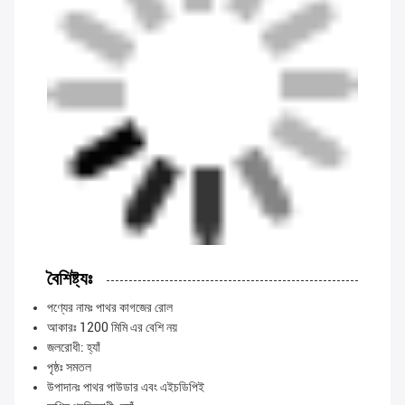
বৈশিষ্ট্যঃ
পণ্যের নামঃ পাথর কাগজের রোল
আকারঃ 1200 মিমি এর বেশি নয়
জলরোধী: হ্যাঁ
পৃষ্ঠঃ সমতল
উপাদানঃ পাথর পাউডার এবং এইচডিপিই