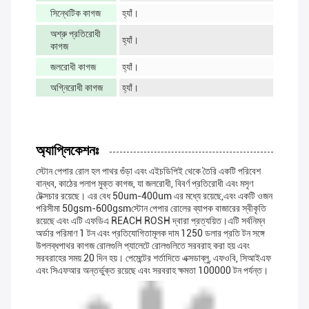
সিন্থেটিক কাগজ
হ্যাঁ।
অশ্রু প্রতিরোধী
হ্যাঁ।
কাগজ
জলরোধী কাগজ
হ্যাঁ।
অগ্নিরোধী কাগজ
হ্যাঁ।
অ্যাপ্লিকেশনঃ
স্টোন পেপার রোল হল পাথর গুঁড়া এবং এইচডিপিই থেকে তৈরি একটি পরিবেশ
বান্ধব, কাঠের পলাপ মুক্ত কাগজ, যা জলরোধী, বিবর্ণ প্রতিরোধী এবং মসৃণ
টেক্সচার রয়েছে। এর বেধ 50um-400um এর মধ্যে রয়েছে,এবং একটি ওজন
পরিসীমা 50gsm-600gsmস্টোন পেপার রোলের ব্যাপক বাজারের স্বীকৃতি
রয়েছে এবং এটি এফডিএ REACH ROSH দ্বারা প্রত্যয়িত।এটি সর্বনিম্ন
অর্ডার পরিমাণ 1 টন এবং প্রতিযোগিতামূলক দাম 1250 ডলার প্রতি টন সঙ্গে
উপলব্ধপাথর কাগজ রোলগুলি প্যালেটে রোলগুলিতে সরবরাহ করা হয় এবং
সরবরাহের সময় 20 দিন হয়। পেমেন্টের শর্তাদিতে এক্সডাব্লু, এফওবি, সিআইএফ
এবং সিএফআর অন্তর্ভুক্ত রয়েছে এবং সরবরাহ ক্ষমতা 100000 টন পর্যন্ত।