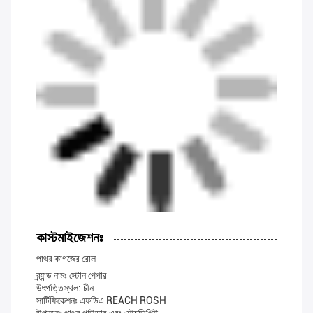
কাস্টমাইজেশনঃ
পাথর কাগজের রোল
ব্র্যান্ড নামঃ স্টোন পেপার
উৎপত্তিস্থল: চীন
সার্টিফিকেশনঃ এফডিএ REACH ROSH