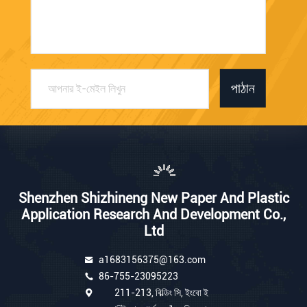
পাঠান
Shenzhen Shizhineng New Paper And Plastic
Application Research And Development Co.,
Ltd
a1683156375@163.com
86-755-23095223
211-213, বিল্ডিং সি, ইংবো ই