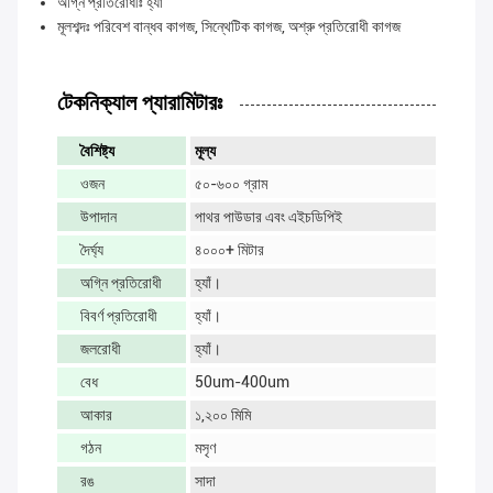
অগ্নি প্রতিরোধীঃ হ্যাঁ
মূলশব্দঃ পরিবেশ বান্ধব কাগজ, সিন্থেটিক কাগজ, অশ্রু প্রতিরোধী কাগজ
টেকনিক্যাল প্যারামিটারঃ
বৈশিষ্ট্য
মূল্য
ওজন
৫০-৬০০ গ্রাম
উপাদান
পাথর পাউডার এবং এইচডিপিই
দৈর্ঘ্য
৪০০০+ মিটার
অগ্নি প্রতিরোধী
হ্যাঁ।
বিবর্ণ প্রতিরোধী
হ্যাঁ।
জলরোধী
হ্যাঁ।
বেধ
50um-400um
আকার
১,২০০ মিমি
গঠন
মসৃণ
রঙ
সাদা