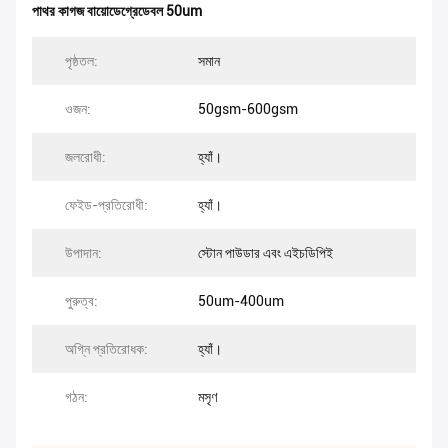
পাথর কাগজ বায়োডেগ্রেডেবল 50um
পৃষ্ঠতল:
সমান
ওজন:
50gsm-600gsm
জলরোধী:
হ্যাঁ।
ফেইড-প্রতিরোধী:
হ্যাঁ।
উপাদান:
স্টোন পাউডার এবং এইচডিপিই
পুরুত্ব:
50um-400um
অগ্নি প্রতিরোধক:
হ্যাঁ।
গঠন:
মসৃণ