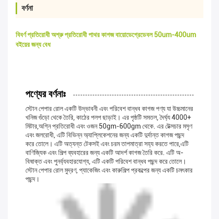
বর্ণনা
বিবর্ণ প্রতিরোধী অশ্রু প্রতিরোধী পাথর কাগজ বায়োডেগ্রেডেবল 50um-400um
বইয়ের জন্য বেধ
পণ্যের বর্ণনাঃ
স্টোন পেপার রোল একটি উদ্ভাবনী এবং পরিবেশ বান্ধব কাগজ পণ্য যা উচ্চমানের
খনিজ গুঁড়ো থেকে তৈরি, কাঠের পলপ ছাড়াই। এর পৃষ্ঠটি সমতল, দৈর্ঘ্য 4000+
মিটার,অগ্নি প্রতিরোধী এবং ওজন 50gm-600gm থেকে. এর টেক্সচার মসৃণ
এবং জলরোধী, এটি বিভিন্ন অ্যাপ্লিকেশনের জন্য একটি দুর্দান্ত কাগজ পছন্দ
করে তোলে। এটি অত্যন্ত টেকসই এবং চরম তাপমাত্রা সহ্য করতে পারে,এটি
বাণিজ্যিক এবং শিল্প ব্যবহারের জন্য একটি আদর্শ কাগজ তৈরি করে. এটি অ-
বিষাক্ত এবং পুনর্ব্যবহারযোগ্য, এটি একটি পরিবেশ বান্ধব পছন্দ করে তোলে।
স্টোন পেপার রোল মুদ্রণ, প্যাকেজিং এবং কারুশিল্প প্রকল্পের জন্য একটি চমৎকার
পছন্দ।