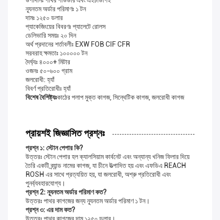
উপাদানঃ পাথর পাউডার এবং এইচডিপিই
ন্যূনতম অর্ডার পরিমাণঃ ১ টন
দামঃ ১২৫০ ডলার
প্যাকেজিংয়ের বিবরণঃ প্যালেটে রোলস
ডেলিভারি সময়ঃ ২০ দিন
অর্থ প্রদানের শর্তাবলীঃ EXW FOB CIF CFR
সরবরাহ ক্ষমতাঃ ১০০০০০ টন
দৈর্ঘ্যঃ ৪০০০+ মিটার
ওজনঃ ৫০-৬০০ গ্রাম
জলরোধী: হ্যাঁ
বিবর্ণ প্রতিরোধীঃ হ্যাঁ
বিশেষ বৈশিষ্ট্যঃ
কাঠের পলাপ মুক্ত কাগজ, সিন্থেটিক কাগজ, জলরোধী কাগজ
প্রায়শই জিজ্ঞাসিত প্রশ্নঃ
প্রশ্ন ১: স্টোন পেপার কি?
উত্তরঃ স্টোন পেপার হল ক্যালসিয়াম কার্বনেট এবং অন্যান্য খনিজ ফিলার দিয়ে
তৈরি একটি ব্র্যান্ড নামের কাগজ, যা চীনে উত্পাদিত হয় এবং এফডিএ REACH
ROSH এর সাথে প্রত্যয়িত হয়, যা জলরোধী, অশ্রু প্রতিরোধী এবং
পুনর্ব্যবহারযোগ্য।
প্রশ্ন 2: ন্যূনতম অর্ডার পরিমাণ কত?
উত্তরঃ পাথর কাগজের জন্য ন্যূনতম অর্ডার পরিমাণ ১ টন।
প্রশ্ন ৩: এর দাম কত?
উত্তরঃ পাথর কাগজের দাম ১২৫০ ডলার।