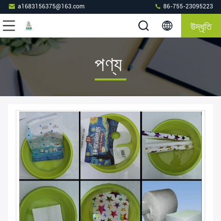
a1683156375@163.com
86-755-23095223
উদ্ধৃতি
পণ্য