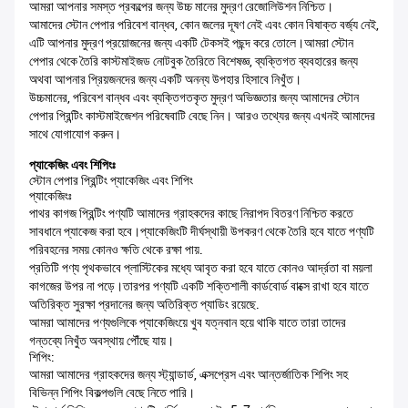
আমরা আপনার সমস্ত প্রকল্পের জন্য উচ্চ মানের মুদ্রণ রেজোলিউশন নিশ্চিত।
আমাদের স্টোন পেপার পরিবেশ বান্ধব, কোন জলের দূষণ নেই এবং কোন বিষাক্ত বর্জ্য নেই,
এটি আপনার মুদ্রণ প্রয়োজনের জন্য একটি টেকসই পছন্দ করে তোলে।আমরা স্টোন
পেপার থেকে তৈরি কাস্টমাইজড নোটবুক তৈরিতে বিশেষজ্ঞ, ব্যক্তিগত ব্যবহারের জন্য
অথবা আপনার প্রিয়জনদের জন্য একটি অনন্য উপহার হিসাবে নিখুঁত।
উচ্চমানের, পরিবেশ বান্ধব এবং ব্যক্তিগতকৃত মুদ্রণ অভিজ্ঞতার জন্য আমাদের স্টোন
পেপার প্রিন্টিং কাস্টমাইজেশন পরিষেবাটি বেছে নিন। আরও তথ্যের জন্য এখনই আমাদের
সাথে যোগাযোগ করুন।
প্যাকেজিং এবং শিপিংঃ
স্টোন পেপার প্রিন্টিং প্যাকেজিং এবং শিপিং
প্যাকেজিংঃ
পাথর কাগজ প্রিন্টিং পণ্যটি আমাদের গ্রাহকদের কাছে নিরাপদ বিতরণ নিশ্চিত করতে
সাবধানে প্যাকেজ করা হবে।প্যাকেজিংটি দীর্ঘস্থায়ী উপকরণ থেকে তৈরি হবে যাতে পণ্যটি
পরিবহনের সময় কোনও ক্ষতি থেকে রক্ষা পায়.
প্রতিটি পণ্য পৃথকভাবে প্লাস্টিকের মধ্যে আবৃত করা হবে যাতে কোনও আর্দ্রতা বা ময়লা
কাগজের উপর না পড়ে।তারপর পণ্যটি একটি শক্তিশালী কার্ডবোর্ড বাক্সে রাখা হবে যাতে
অতিরিক্ত সুরক্ষা প্রদানের জন্য অতিরিক্ত প্যাডিং রয়েছে.
আমরা আমাদের পণ্যগুলিকে প্যাকেজিংয়ে খুব যত্নবান হয়ে থাকি যাতে তারা তাদের
গন্তব্যে নিখুঁত অবস্থায় পৌঁছে যায়।
শিপিং:
আমরা আমাদের গ্রাহকদের জন্য স্ট্যান্ডার্ড, এক্সপ্রেস এবং আন্তর্জাতিক শিপিং সহ
বিভিন্ন শিপিং বিকল্পগুলি বেছে নিতে পারি।