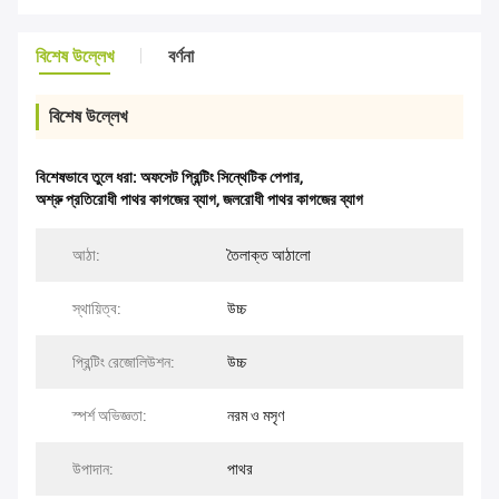
বিশেষ উল্লেখ
বর্ণনা
বিশেষ উল্লেখ
বিশেষভাবে তুলে ধরা:
অফসেট প্রিন্টিং সিন্থেটিক পেপার
,
অশ্রু প্রতিরোধী পাথর কাগজের ব্যাগ
,
জলরোধী পাথর কাগজের ব্যাগ
আঠা:
তৈলাক্ত আঠালো
স্থায়িত্ব:
উচ্চ
প্রিন্টিং রেজোলিউশন:
উচ্চ
স্পর্শ অভিজ্ঞতা:
নরম ও মসৃণ
উপাদান:
পাথর