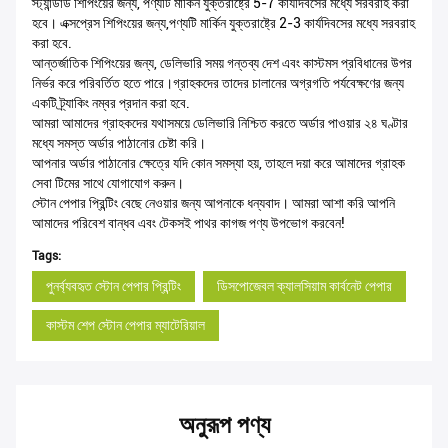
স্ট্যান্ডার্ড শিপিংয়ের জন্য, পণ্যটি মার্কিন যুক্তরাষ্ট্রে 5-7 কার্যদিবসের মধ্যে সরবরাহ করা
হবে। এক্সপ্রেস শিপিংয়ের জন্য,পণ্যটি মার্কিন যুক্তরাষ্ট্রে 2-3 কার্যদিবসের মধ্যে সরবরাহ
করা হবে.
আন্তর্জাতিক শিপিংয়ের জন্য, ডেলিভারি সময় গন্তব্য দেশ এবং কাস্টমস প্রবিধানের উপর
নির্ভর করে পরিবর্তিত হতে পারে।গ্রাহকদের তাদের চালানের অগ্রগতি পর্যবেক্ষণের জন্য
একটি ট্র্যাকিং নম্বর প্রদান করা হবে.
আমরা আমাদের গ্রাহকদের যথাসময়ে ডেলিভারি নিশ্চিত করতে অর্ডার পাওয়ার ২৪ ঘণ্টার
মধ্যে সমস্ত অর্ডার পাঠানোর চেষ্টা করি।
আপনার অর্ডার পাঠানোর ক্ষেত্রে যদি কোন সমস্যা হয়, তাহলে দয়া করে আমাদের গ্রাহক
সেবা টিমের সাথে যোগাযোগ করুন।
স্টোন পেপার প্রিন্টিং বেছে নেওয়ার জন্য আপনাকে ধন্যবাদ। আমরা আশা করি আপনি
আমাদের পরিবেশ বান্ধব এবং টেকসই পাথর কাগজ পণ্য উপভোগ করবেন!
Tags:
পুনর্ব্যবহৃত স্টোন পেপার প্রিন্টিং
ডিসপোজেবল ক্যালসিয়াম কার্বনেট পেপার
কাস্টম শেপ স্টোন পেপার ম্যাটেরিয়াল
অনুরূপ পণ্য