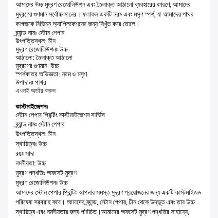
আমাদের উচ্চ মুদ্রণ রেজোলিউশন এবং তৈলাক্ত আঠালো ব্যবহারের কারণে, আমাদের
মুদ্রণের গুণমান সর্বোচ্চ মানের। ফলাফল একটি নরম এবং মসৃণ স্পর্শ, যা আমাদের পাথর
কাগজকে বিভিন্ন অ্যাপ্লিকেশনের জন্য নিখুঁত করে তোলে।
ব্র্যান্ড নামঃ স্টোন পেপার
উৎপত্তিস্থল: চীন
মুদ্রণ রেজোলিউশনঃ উচ্চ
আঠালো: তৈলাক্ত আঠালো
মুদ্রণের গুণমান: উচ্চ
স্পর্শকাতর অভিজ্ঞতা: নরম ও মসৃণ
উপাদানঃ পাথর
এখনই অর্ডার করুন
কাস্টমাইজেশনঃ
স্টোন পেপার প্রিন্টিং কাস্টমাইজেশন সার্ভিস
ব্র্যান্ড নামঃ স্টোন পেপার
উৎপত্তিস্থল: চীন
স্থায়িত্বঃ উচ্চ
রঙঃ সাদা
নমনীয়তা: উচ্চ
মুদ্রণ পদ্ধতিঃ অফসেট মুদ্রণ
মুদ্রণ রেজোলিউশনঃ উচ্চ
আমাদের স্টোন পেপার প্রিন্টিং আপনার সমস্ত মুদ্রণ প্রয়োজনের জন্য একটি কাস্টমাইজড
পরিষেবা সরবরাহ করে। আমাদের ব্র্যান্ড, স্টোন পেপার, চীন থেকে উদ্ভূত এবং তার উচ্চ
স্থায়িত্ব এবং নমনীয়তার জন্য পরিচিত।আমাদের অফসেট মুদ্রণ পদ্ধতির সাহায্যে,