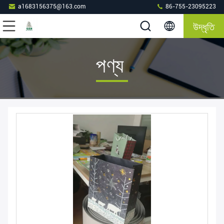
a1683156375@163.com
86-755-23095223
উদ্ধৃতি
পণ্য