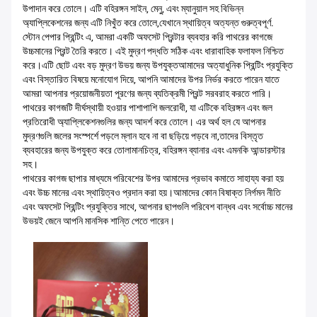
উপাদান করে তোলে। এটি বহিরঙ্গন সাইন, মেনু, এবং ম্যানুয়াল সহ বিভিন্ন
অ্যাপ্লিকেশনের জন্য এটি নিখুঁত করে তোলে,যেখানে স্থায়িত্ব অত্যন্ত গুরুত্বপূর্ণ.
স্টোন পেপার প্রিন্টিং এ, আমরা একটি অফসেট প্রিন্টার ব্যবহার করি পাথরের কাগজে
উচ্চমানের প্রিন্ট তৈরি করতে। এই মুদ্রণ পদ্ধতি সঠিক এবং ধারাবাহিক ফলাফল নিশ্চিত
করে।এটি ছোট এবং বড় মুদ্রণ উভয় জন্য উপযুক্তআমাদের অত্যাধুনিক প্রিন্টিং প্রযুক্তি
এবং বিস্তারিত বিষয়ে মনোযোগ দিয়ে, আপনি আমাদের উপর নির্ভর করতে পারেন যাতে
আমরা আপনার প্রয়োজনীয়তা পূরণের জন্য ব্যতিক্রমী প্রিন্ট সরবরাহ করতে পারি।
পাথরের কাগজটি দীর্ঘস্থায়ী হওয়ার পাশাপাশি জলরোধী, যা এটিকে বহিরঙ্গন এবং জল
প্রতিরোধী অ্যাপ্লিকেশনগুলির জন্য আদর্শ করে তোলে। এর অর্থ হল যে আপনার
মুদ্রণগুলি জলের সংস্পর্শে পড়লে ম্লান হবে না বা ছড়িয়ে পড়বে না,তাদের বিস্তৃত
ব্যবহারের জন্য উপযুক্ত করে তোলামানচিত্র, বহিরঙ্গন ব্যানার এবং এমনকি আন্ডারস্টার
সহ।
পাথরের কাগজ ছাপার মাধ্যমে পরিবেশের উপর আমাদের প্রভাব কমাতে সাহায্য করা হয়
এবং উচ্চ মানের এবং স্থায়িত্বও প্রদান করা হয়।আমাদের কোন বিষাক্ত নির্গমন নীতি
এবং অফসেট প্রিন্টিং প্রযুক্তির সাথে, আপনার ছাপগুলি পরিবেশ বান্ধব এবং সর্বোচ্চ মানের
উভয়ই জেনে আপনি মানসিক শান্তি পেতে পারেন।