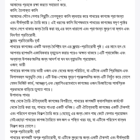
আমাদের গ্রহকে রক্ষা করতে সহায়তা করে.
কালি: তৈলাক্ত কালি
আমাদের স্টোন পেপার প্রিন্টিং তেলযুক্ত কালি ব্যবহার করে পাথরের কাগজে প্রাণবন্ত
এবং দীর্ঘস্থায়ী রং তৈরি করে। এই ধরনের কালি বিশেষভাবে পাথরের কাগজের মসৃণ পৃষ্ঠের
সাথে লেগে থাকার জন্য তৈরি করা হয়,এর ফলে ধারালো এবং প্রাণবন্ত মুদ্রণ যা ম্লান এবং
বিবর্ণতা প্রতিরোধী.
স্ক্র্যাচ প্রতিরোধীঃ হ্যাঁ
পাথরের কাগজের একটি অনন্য বৈশিষ্ট্য হল এর স্ক্র্যাচ-প্রতিরোধী পৃষ্ঠ। এর মানে হল যে
আপনার ছাপগুলি একাধিকবার হ্যান্ডেল করার পরেও অক্ষত থাকবে।এটি প্যাকেজিং এবং
অন্যান্য উপকরণগুলির জন্য আদর্শ যা ঘন ঘন হ্যান্ডলিং প্রয়োজন.
ওজন: ভারী
পাথরের কাগজ তার ভারী ওজন এবং বেধের জন্য পরিচিত, যা এটিকে একটি প্রিমিয়াম এবং
বিলাসবহুল অনুভূতি দেয়। এটি উচ্চ-শেষের মুদ্রণ প্রকল্পগুলির জন্য এটি নিখুঁত করে তোলে
যেমন ভিজিট কার্ড, আমন্ত্রণ,এবং ব্রোশিওরযেখানে কাগজের ওজন ডিজাইনের সামগ্রিক
প্রভাবকে বাড়িয়ে তুলতে পারে।
উপাদানঃ পাথর
গাছ থেকে তৈরি ঐতিহ্যবাহী কাগজের বিপরীতে, পাথরের কাগজটি ক্যালসিয়াম কার্বনেট
থেকে তৈরি করা হয়, পাথরে পাওয়া একটি খনিজ। এটি ঐতিহ্যবাহী কাগজের একটি টেকসই
এবং পরিবেশ বান্ধব বিকল্প তৈরি করে।যেহেতু এর জন্য কোন গাছ কেটে ফেলার প্রয়োজন
নেইএছাড়া পাথরের কাগজ তৈরিতে কম জল ও শক্তি খরচ হয়, যা এটিকে পরিবেশ বান্ধব
বিকল্প করে তোলে।
অশ্রু প্রতিরোধী: হ্যাঁ
পাথরের কাগজটি অশ্রু প্রতিরোধী, যা এটিকে মুদ্রণের জন্য একটি টেকসই এবং দীর্ঘস্থায়ী