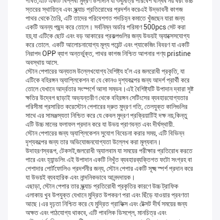
গর্বিত,এটি একটি বিপ্লবী মুদ্রণ উপাদান যা শুধুমাত্র পরিবেশ বান্ধব নয় বরং উচ্চ
স্তরের স্থায়িত্ব এবং স্ক্র্যাচ প্রতিরোধের প্রদর্শন করেএই উদ্ভাবনী কাগজ
পাথর থেকে তৈরি, এটি তাদের পরিবেশগত পদচিহ্ন কমাতে খুঁজছেন যারা জন্য
একটি অনন্য পছন্দ করে তোলে। সর্বনিম্ন অর্ডার পরিমাণ 500pcs সেট করা
হয়,যা এটিকে ছোট এবং বড় আকারের প্রকল্পগুলির জন্য উভয়ই অ্যাক্সেসযোগ্য
করে তোলে. একটি আলোচনাযোগ্য মূল্য পয়েন্ট এবং প্যাকেজিং বিবরণ যা একটি
নিরাপদ OPP ব্যাগ অন্তর্ভুক্ত, পাথর কাগজ নিশ্চিত আপনার পণ্য pristine
অবস্থায় আসে.
স্টোন পেপারের অন্যতম উল্লেখযোগ্য বৈশিষ্ট্য হ'ল এর জলরোধী প্রকৃতি, যা
এটিকে বহিরঙ্গন অ্যাপ্লিকেশন বা যে কোনও দৃশ্যকল্পের জন্য আদর্শ প্রার্থী করে
তোলে যেখানে আর্দ্রতার সংস্পর্শে আসা সম্ভব।এই বৈশিষ্ট্যটি উপাদান দ্বারা সৃষ্ট
ক্ষতির উদ্বেগ ছাড়াই অভ্যন্তরীণ থেকে বহিরঙ্গন সেটিংসের ব্যবহারযোগ্যতার
পরিসীমা প্রসারিত করেস্টোন পেপারের দ্রুত মুদ্রণ গতি, তেলযুক্ত কালিগুলির
সাথে এর সামঞ্জস্যতা নিশ্চিত করে যে কেবল মুদ্রণ প্রক্রিয়াটিই দক্ষ নয়,কিন্তু
এটি উচ্চ মানের ফলাফল প্রদান করে যা উভয় প্রাণবন্ত এবং দীর্ঘস্থায়ী.
স্টোন পেপারের জন্য অ্যাপ্লিকেশন সুযোগ বিবেচনা করার সময়, এটি বিভিন্ন
দৃশ্যকল্পের জন্য তার অভিযোজনযোগ্যতা উল্লেখ করা মূল্যবান।
উদাহরণস্বরূপ, টেকসই,জলরোধী অ্যালবাম যা সময়ের পরীক্ষার প্রতিরোধ করতে
পারে এবং হ্যান্ডলিং এই উপাদান একটি নিখুঁত ব্যবহারব্যক্তিগত ফটো সংগ্রহ বা
পেশাদার পোর্টফোলিও প্রদর্শনীর জন্য, স্টোন পেপার একটি সূক্ষ্ম স্পর্শ প্রদান করে
যা উভয়ই ব্যবহারিক এবং নান্দনিকভাবে আনন্দদায়ক।
এছাড়া, স্টোন পেপার তার স্ক্র্যাচ প্রতিরোধী প্রকৃতির কারণে উচ্চ ট্রাফিক
এলাকায় খুব উপযুক্ত যেখানে মুদ্রিত উপকরণ পরা এবং ছিঁড়ে যাওয়ার প্রবণতা
আছে।এর দৃঢ়তা নিশ্চিত করে যে মুদ্রিত গ্রাফিক্স এবং টেক্সট দীর্ঘ সময়ের জন্য
অক্ষত এবং পাঠযোগ্য থাকবে, এটি পাবলিক ডিসপ্লে, মানচিত্র এবং