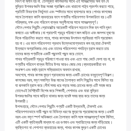
বিবর্ণ বা ম্লান হয় না. তেলযুক্ত কালিগুলির সাথে এই সামঞ্জস্যের অর্থ হল যে
মুদ্রিত উপকরণগুলি উচ্চ সংজ্ঞা গ্রাফিক্স এবং ধারালো পাঠ্য প্রদর্শন করতে পারে,
প্রতিটি বিবরণকে নির্ভুলতা এবং স্পষ্টতার সাথে ক্যাপচার করে।পাথর কাগজের
সাথে তৈলাক্ত কালি ব্যবহারের ফলে পণ্যটির পরিবেশগত উপকারিতা হয়।এটি
পরিষ্কার, দক্ষ এবং পরিবেশ বান্ধব অনুশীলনের সাথে সামঞ্জস্যপূর্ণ।
স্টোন পেপার প্রিন্টিং প্রোডাক্টের আরেকটি পরিবেশ সচেতন দিক হল পানি দূষণ
কমাতে এর অঙ্গীকার।যা প্রায়শই প্রচুর পরিমাণে জল জড়িত এবং জলপথ দূষণের
দিকে পরিচালিত করতে পারে, পাথর কাগজের উৎপাদন প্রক্রিয়া পানি প্রয়োজন
হয় না। এর ফলে পরিবেশগত প্রভাব উল্লেখযোগ্যভাবে কম হয়,যারা টেকসই
উন্নয়নে অগ্রাধিকার দেয় এবং তাদের পরিবেশগত পদচিহ্ন হ্রাস করতে চায়
তাদের জন্য পণ্যটিকে একটি পছন্দসই পছন্দ করে তোলে.
পাথর পত্রিকাটি প্রচুর পরিমাণে পাওয়া যায় এবং এতে গাছ কেটে ফেলা হয় না, যা
পণ্যটির পরিবেশ বান্ধব নীতির উপর আরও জোর দেয়।ব্যবহারকারীরা বন
সংরক্ষণ এবং বর্জ্য হ্রাসে সক্রিয়ভাবে অবদান রাখছে.
অবশেষে, পাথর কাগজ মুদ্রণ গ্রাহকদের জন্য একটি চোখের বন্ধুত্বপূর্ণ বিকল্প।
কাগজের নরম, মসৃণ সমাপ্তি উচ্চ মানের তৈলাক্ত কালি প্রিন্টের সাথে মিলিত হয়
যা ঝলকানি হ্রাস করে।দীর্ঘ সময় ধরে পড়ার সময় চোখের জন্য এটি সহজ করে
তোলেএই বৈশিষ্ট্যটি বিশেষ করে শিক্ষার্থী, পেশাদার এবং যারা মুদ্রিত
উপকরণগুলির সাথে জড়িত থাকার জন্য যথেষ্ট সময় ব্যয় করে তাদের জন্য
উপকারী।
উপসংহারে, স্টোন পেপার প্রিন্টিং পণ্যটি একটি উদ্ভাবনী, টেকসই এবং
পরিবেশগতভাবে দায়ী পছন্দ যা বিভিন্ন ধরণের মুদ্রণের প্রয়োজনের জন্য।একটি
নরম এবং মসৃণ স্পর্শ অভিজ্ঞতা এবং তৈলাক্ত কালি সঙ্গে সামঞ্জস্যপূর্ণ সঙ্গে মিলিত,
এটি একটি ব্যতিক্রমী মাধ্যম যা এর গুণমান এবং স্থায়িত্বের জন্য দাঁড়িয়েছে।
ব্যক্তিগত বা পেশাগত ব্যবহারের জন্য, পাথর কাগজ মুদ্রণ একটি চোখের