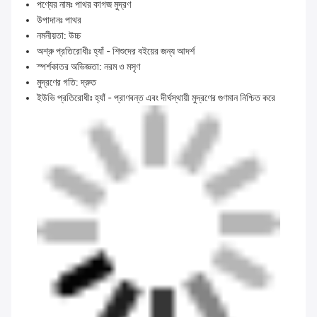
পণ্যের নামঃ পাথর কাগজ মুদ্রণ
উপাদানঃ পাথর
নমনীয়তা: উচ্চ
অশ্রু প্রতিরোধীঃ হ্যাঁ - শিশুদের বইয়ের জন্য আদর্শ
স্পর্শকাতর অভিজ্ঞতা: নরম ও মসৃণ
মুদ্রণের গতি: দ্রুত
ইউভি প্রতিরোধীঃ হ্যাঁ - প্রাণবন্ত এবং দীর্ঘস্থায়ী মুদ্রণের গুণমান নিশ্চিত করে