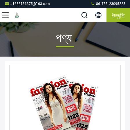
a1683156375@163.com
86-755-23095223
উদ্ধৃতি
পণ্য