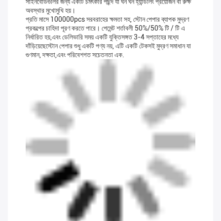
সাইনবোর্ডগুলির জন্য একটি চমৎকার পছন্দ যা ঘন ঘন হ্যান্ডলিং প্রয়োজন বা রুক্ষ
অবস্থার মুখোমুখি হয়।
প্রতি মাসে 100000pcs সরবরাহের ক্ষমতা সহ, স্টোন পেপার ব্যাপক মুদ্রণ
প্রকল্পের চাহিদা পূরণ করতে পারে। পেমেন্ট শর্তাবলী 50%/50% টি / টি এ
নির্ধারিত হয়,এবং ডেলিভারি সময় একটি যুক্তিসঙ্গত 3-4 সপ্তাহের মধ্যে
দাঁড়িয়েছেস্টোন পেপার শুধু একটি পণ্য নয়, এটি একটি টেকসই মুদ্রণ সমাধান যা
গুণমান, দক্ষতা,এবং পরিবেশগত সচেতনতা এক.