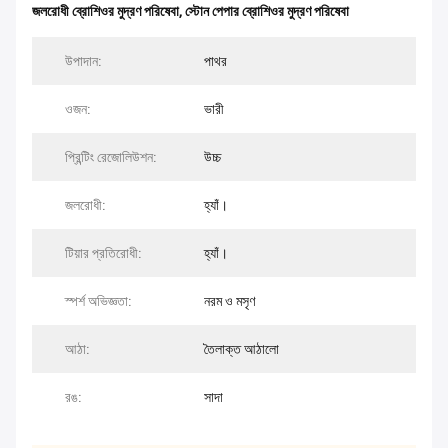
জলরোধী ব্রোশিওর মুদ্রণ পরিষেবা
,
স্টোন পেপার ব্রোশিওর মুদ্রণ পরিষেবা
উপাদান:
পাথর
ওজন:
ভারী
প্রিন্টিং রেজোলিউশন:
উচ্চ
জলরোধী:
হ্যাঁ।
টিয়ার প্রতিরোধী:
হ্যাঁ।
স্পর্শ অভিজ্ঞতা:
নরম ও মসৃণ
আঠা:
তৈলাক্ত আঠালো
রঙ:
সাদা