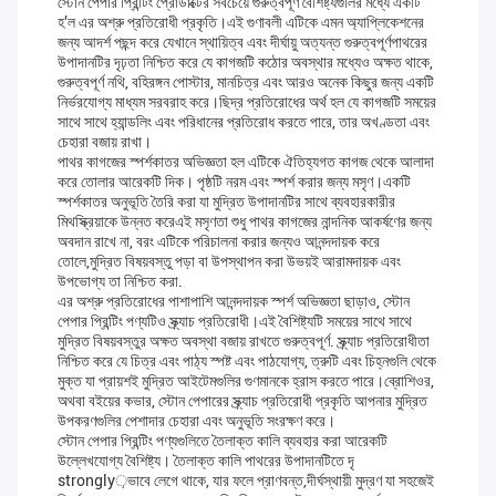
স্টোন পেপার প্রিন্টিং প্রোডাক্টের সবচেয়ে গুরুত্বপূর্ণ বৈশিষ্ট্যগুলির মধ্যে একটি
হ'ল এর অশ্রু প্রতিরোধী প্রকৃতি।এই গুণাবলী এটিকে এমন অ্যাপ্লিকেশনের
জন্য আদর্শ পছন্দ করে যেখানে স্থায়িত্ব এবং দীর্ঘায়ু অত্যন্ত গুরুত্বপূর্ণপাথরের
উপাদানটির দৃঢ়তা নিশ্চিত করে যে কাগজটি কঠোর অবস্থার মধ্যেও অক্ষত থাকে,
গুরুত্বপূর্ণ নথি, বহিরঙ্গন পোস্টার, মানচিত্র এবং আরও অনেক কিছুর জন্য একটি
নির্ভরযোগ্য মাধ্যম সরবরাহ করে।ছিদ্র প্রতিরোধের অর্থ হল যে কাগজটি সময়ের
সাথে সাথে হ্যান্ডলিং এবং পরিধানের প্রতিরোধ করতে পারে, তার অখণ্ডতা এবং
চেহারা বজায় রাখা।
পাথর কাগজের স্পর্শকাতর অভিজ্ঞতা হল এটিকে ঐতিহ্যগত কাগজ থেকে আলাদা
করে তোলার আরেকটি দিক। পৃষ্ঠটি নরম এবং স্পর্শ করার জন্য মসৃণ।একটি
স্পর্শকাতর অনুভূতি তৈরি করা যা মুদ্রিত উপাদানটির সাথে ব্যবহারকারীর
মিথস্ক্রিয়াকে উন্নত করেএই মসৃণতা শুধু পাথর কাগজের নান্দনিক আকর্ষণের জন্য
অবদান রাখে না, বরং এটিকে পরিচালনা করার জন্যও আনন্দদায়ক করে
তোলে,মুদ্রিত বিষয়বস্তু পড়া বা উপস্থাপন করা উভয়ই আরামদায়ক এবং
উপভোগ্য তা নিশ্চিত করা.
এর অশ্রু প্রতিরোধের পাশাপাশি আনন্দদায়ক স্পর্শ অভিজ্ঞতা ছাড়াও, স্টোন
পেপার প্রিন্টিং পণ্যটিও স্ক্র্যাচ প্রতিরোধী।এই বৈশিষ্ট্যটি সময়ের সাথে সাথে
মুদ্রিত বিষয়বস্তুর অক্ষত অবস্থা বজায় রাখতে গুরুত্বপূর্ণ. স্ক্র্যাচ প্রতিরোধীতা
নিশ্চিত করে যে চিত্র এবং পাঠ্য স্পষ্ট এবং পাঠযোগ্য, ত্রুটি এবং চিহ্নগুলি থেকে
মুক্ত যা প্রায়শই মুদ্রিত আইটেমগুলির গুণমানকে হ্রাস করতে পারে।ব্রোশিওর,
অথবা বইয়ের কভার, স্টোন পেপারের স্ক্র্যাচ প্রতিরোধী প্রকৃতি আপনার মুদ্রিত
উপকরণগুলির পেশাদার চেহারা এবং অনুভূতি সংরক্ষণ করে।
স্টোন পেপার প্রিন্টিং পণ্যগুলিতে তৈলাক্ত কালি ব্যবহার করা আরেকটি
উল্লেখযোগ্য বৈশিষ্ট্য। তৈলাক্ত কালি পাথরের উপাদানটিতে দৃ
strongly়ভাবে লেগে থাকে, যার ফলে প্রাণবন্ত,দীর্ঘস্থায়ী মুদ্রণ যা সহজেই