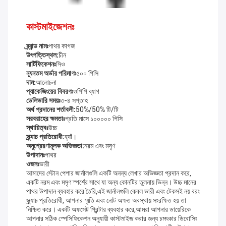
কাস্টমাইজেশনঃ
ব্র্যান্ড নামঃ
পাথর কাগজ
উৎপত্তিস্থল:
চীন
সার্টিফিকেশনঃ
সিও
ন্যূনতম অর্ডার পরিমাণঃ
৫০০ পিসি
দাম:
আলোচনা
প্যাকেজিংয়ের বিবরণঃ
ওপিপি ব্যাগ
ডেলিভারি সময়ঃ
৩-৪ সপ্তাহ
অর্থ প্রদানের শর্তাবলী:
50%/50% টি/টি
সরবরাহের ক্ষমতাঃ
প্রতি মাসে ১০০০০০ পিসি
স্থায়িত্বঃ
উচ্চ
স্ক্র্যাচ প্রতিরোধী:
হ্যাঁ।
অনুপ্রেরণামূলক অভিজ্ঞতা:
নরম এবং মসৃণ
উপাদানঃ
পাথর
ওজনঃ
ভারী
আমাদের স্টোন পেপার জার্নালগুলি একটি অনন্য লেখার অভিজ্ঞতা প্রদান করে,
একটি নরম এবং মসৃণ স্পর্শের সাথে যা অন্য কোনটির তুলনায় ভিন্ন। উচ্চ মানের
পাথর উপাদান ব্যবহার করে তৈরি,এই জার্নালগুলি কেবল ভারী এবং টেকসই নয় বরং
স্ক্র্যাচ প্রতিরোধী, আপনার স্মৃতি এবং নোট অক্ষত অবস্থায় সংরক্ষিত হয় তা
নিশ্চিত করে। একটি অফসেট প্রিন্টার ব্যবহার করে,আমরা আপনার ডায়েরিকে
আপনার সঠিক স্পেসিফিকেশন অনুযায়ী কাস্টমাইজ করার জন্য চমৎকার ডিবোসিং