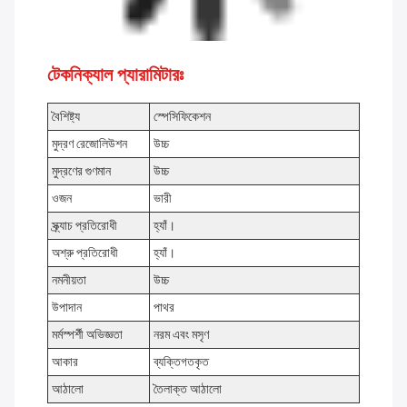
টেকনিক্যাল প্যারামিটারঃ
বৈশিষ্ট্য
স্পেসিফিকেশন
মুদ্রণ রেজোলিউশন
উচ্চ
মুদ্রণের গুণমান
উচ্চ
ওজন
ভারী
স্ক্র্যাচ প্রতিরোধী
হ্যাঁ।
অশ্রু প্রতিরোধী
হ্যাঁ।
নমনীয়তা
উচ্চ
উপাদান
পাথর
মর্মস্পর্শী অভিজ্ঞতা
নরম এবং মসৃণ
আকার
ব্যক্তিগতকৃত
আঠালো
তৈলাক্ত আঠালো