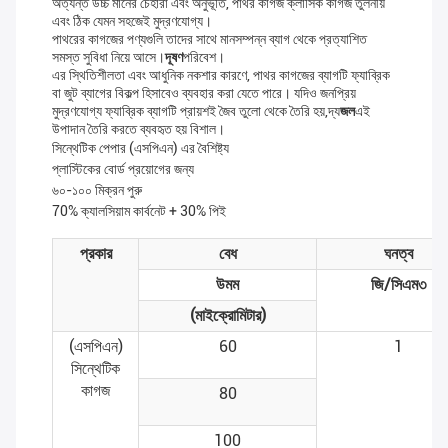
অত্যন্ত উচ্চ মানের চেহারা এবং অনুভূতি, পাথর কাগজ ক্লাসিক কাগজ তুলনীয়
এবং ঠিক যেমন সহজেই মুদ্রণযোগ্য।
পাথরের কাগজের পণ্যগুলি তাদের সাথে মানসম্পন্ন ব্যাগ থেকে প্রত্যাশিত
সমস্ত সুবিধা নিয়ে আসে।
দূষণ
পরিবেশ।
এর স্থিতিশীলতা এবং আধুনিক নকশার কারণে, পাথর কাগজের ব্যাগটি ফ্যাব্রিক
বা জুট ব্যাগের বিকল্প হিসাবেও ব্যবহার করা যেতে পারে। যদিও জনপ্রিয়
মুদ্রণযোগ্য ফ্যাব্রিক ব্যাগটি প্রায়শই জৈব তুলো থেকে তৈরি হয়,দ্য
জল
এই
উপাদান তৈরি করতে ব্যবহৃত হয় বিশাল।
সিন্থেটিক পেপার (এসপিএন) এর বৈশিষ্ট্য
প্লাস্টিকের বোর্ড প্রয়োগের জন্য
৬০-১০০ মিক্রন পুরু
70% ক্যালসিয়াম কার্বনেট + 30% পিই
প্রকার
বেধ
ঘনত্ব
উমম
জি/সিএম৩
(মাইক্রোমিটার)
(এসপিএন)
60
1
সিন্থেটিক
কাগজ
80
100