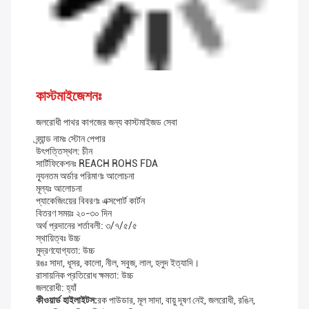
কাস্টমাইজেশনঃ
জলরোধী পাথর কাগজের জন্য কাস্টমাইজড সেবা
ব্র্যান্ড নামঃ স্টোন পেপার
উৎপত্তিস্থল: চীন
সার্টিফিকেশনঃ REACH ROHS FDA
ন্যূনতম অর্ডার পরিমাণঃ আলোচনা
মূল্যঃ আলোচনা
প্যাকেজিংয়ের বিবরণঃ এক্সপোর্ট কার্টন
বিতরণ সময়ঃ ২০-৩০ দিন
অর্থ প্রদানের শর্তাবলী: ৩/৭/৫/৫
স্থায়িত্বঃ উচ্চ
মুদ্রণযোগ্যতা: উচ্চ
রঙঃ সাদা, ধূসর, কালো, নীল, সবুজ, লাল, হলুদ ইত্যাদি।
রাসায়নিক প্রতিরোধ ক্ষমতা: উচ্চ
জলরোধী: হ্যাঁ
কীওয়ার্ড হাইলাইটস:
রক পাউডার, মূল সাদা, বায়ু দূষণ নেই, জলরোধী, রঙিন,