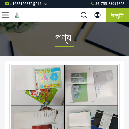
a1683156375@163.com
86-755-23095223
উদ্ধৃতি
পণ্য