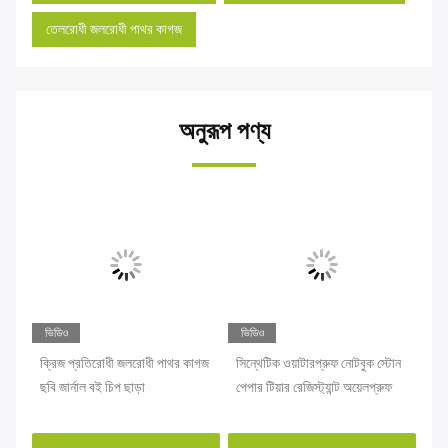
তেলরোধী জলরোধী পাথর কাগজ
অনুরূপ পণ্য
ভিডিও
ভিডিও
ভি
ফ
ক্রিজ প্রতিরোধী জলরোধী পাথর কাগজ
সিন্থেটিক ওয়াটারপ্রুফ নোটবুক স্টোন
OE
sm
ছবি জার্নাল বই চিপ ছাড়া
পেপার টিয়ার রেজিস্ট্যান্ট অয়েলপ্রুফ
ইকো