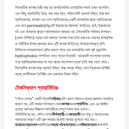
সিন্থেটিক কাগজ তৈরী করা হয় অপরিশোধিত রাসায়নিক পদার্থ যেমন অলেফিন
এবং কিছু অ্যাডিটিভ দিয়ে, যার নরম গঠন, শক্তিশালী প্রসার্য শক্তি, উচ্চ জল
প্রতিরোধের, হালকা এবং তাপ প্রতিরোধের,একটি রাসায়নিক জারা প্রতিরোধের
এবং ভাল permeabilityএটি উচ্চমানের শিল্পকর্ম, মানচিত্র, ছবি, উচ্চমানের
বই এবং অন্যান্য মুদ্রণে ব্যাপকভাবে ব্যবহৃত হয়।সিন্থেটিক পলিমার উপকরণ
(যেমন পলিথিন) দ্বারা অর্ধ-সমাপ্ত কাগজ পণ্য তৈরি করাএবং তারপর রাসায়নিক
বা শারীরিক উপায় ব্যবহার করে এটি কাগজ ভিত্তিক, উদাহরণস্বরূপ,বালি
ভিত্তিক অপ্রকাশ্যতা বৃদ্ধি করতে পারে এবং রাসায়নিক সঙ্গে পৃষ্ঠ হ্যান্ডলিং
hydrophobic সম্পত্তি পেতে পারেন ইত্যাদি. আরেকটি সংশ্লেষণ কাগজ
পণ্য প্রক্রিয়াজাতকরণের পরে পল্পের সংশ্লেষণ দ্বারা তৈরি করা যেতে পারে।
সিন্থেটিক কাগজ উচ্চ প্রসার্য শক্তি, উচ্চ অশ্রু শক্তি, ভাল নিরোধক বৈশিষ্ট্য
আছে,অপটিক্যাল বৈশিষ্ট্য এবং চমৎকার ভিজা শক্তি.
টেকনিক্যাল প্যারামিটারঃ
"স্টোন পেপার" একটি বিপ্লবী
সরিষার
এটি কেবল পরিবেশ বান্ধব উত্পাদন পদ্ধতির
কারণে নয়, এটি সাধারণ উপকরণ যেমন
কাগজ
অথবা
প্লাস্টিক
, এবং এর মার্জিত
চেহারা আপনার বিজ্ঞাপন সামগ্রীকে সম্পূর্ণ সফল করে তোলে।
পলিথিলিনের মত, স্টোন পেপার
দীর্ঘস্থায়ী
এবং
জলরোধী
তবে বায়ু ও আবহাওয়ার
প্রভাবের কারণে এটি অল্প সময়ের মধ্যেই আবার ধুলোতে পচে যায়।
বায়োডেগ্রেডেবল
প্লাস্টিকের
সহজে গঠনযোগ্যতা
এবং
ভাঁজযোগ্যতা
পাশাপাশি