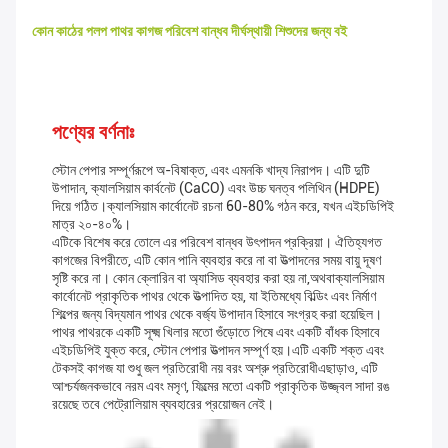
কোন কাঠের পলপ পাথর কাগজ পরিবেশ বান্ধব দীর্ঘস্থায়ী শিশুদের জন্য বই
পণ্যের বর্ণনাঃ
স্টোন পেপার সম্পূর্ণরূপে অ-বিষাক্ত, এবং এমনকি খাদ্য নিরাপদ। এটি দুটি
উপাদান, ক্যালসিয়াম কার্বনেট (CaCO) এবং উচ্চ ঘনত্ব পলিথিন (HDPE)
দিয়ে গঠিত।ক্যালসিয়াম কার্বোনেট রচনা 60-80% গঠন করে, যখন এইচডিপিই
মাত্র ২০-৪০%।
এটিকে বিশেষ করে তোলে এর পরিবেশ বান্ধব উৎপাদন প্রক্রিয়া। ঐতিহ্যগত
কাগজের বিপরীতে, এটি কোন পানি ব্যবহার করে না বা উত্পাদনের সময় বায়ু দূষণ
সৃষ্টি করে না। কোন ক্লোরিন বা অ্যাসিড ব্যবহার করা হয় না,অথবাক্যালসিয়াম
কার্বোনেট প্রাকৃতিক পাথর থেকে উত্পাদিত হয়, যা ইতিমধ্যে বিল্ডিং এবং নির্মাণ
শিল্পের জন্য বিদ্যমান পাথর থেকে বর্জ্য উপাদান হিসাবে সংগ্রহ করা হয়েছিল।
পাথর পাথরকে একটি সূক্ষ্ম খিলার মতো গুঁড়োতে পিষে এবং একটি বাঁধক হিসাবে
এইচডিপিই যুক্ত করে, স্টোন পেপার উত্পাদন সম্পূর্ণ হয়।এটি একটি শক্ত এবং
টেকসই কাগজ যা শুধু জল প্রতিরোধী নয় বরং অশ্রু প্রতিরোধীএছাড়াও, এটি
আশ্চর্যজনকভাবে নরম এবং মসৃণ, ফিল্মের মতো একটি প্রাকৃতিক উজ্জ্বল সাদা রঙ
রয়েছে তবে পেট্রোলিয়াম ব্যবহারের প্রয়োজন নেই।