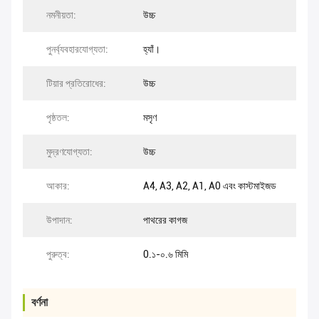
নমনীয়তা:
উচ্চ
পুনর্ব্যবহারযোগ্যতা:
হ্যাঁ।
টিয়ার প্রতিরোধের:
উচ্চ
পৃষ্ঠতল:
মসৃণ
মুদ্রণযোগ্যতা:
উচ্চ
আকার:
A4, A3, A2, A1, A0 এবং কাস্টমাইজড
উপাদান:
পাথরের কাগজ
পুরুত্ব:
0.১-০.৬ মিমি
বর্ণনা