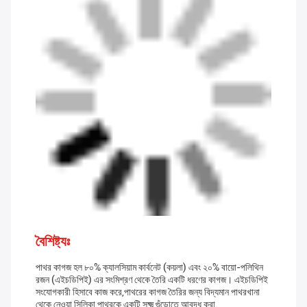
বৈশিষ্ট্যঃ
পাথর কাগজ হল ৮০% ক্যালসিয়াম কার্বনেট (কয়লা) এবং ২০% বায়ো-পলিথিন
রজন (এইচডিপিই) এর সংমিশ্রণ থেকে তৈরি একটি ধরণের কাগজ। এইচডিপিই
সংযোগকারী হিসাবে কাজ করে,পাথরের কাগজ তৈরির জন্য বিদ্যমান পাথরখানা
থেকে নেওয়া সিলিকা পাথরকে একটি সূক্ষ্ম গুঁড়োতে আবদ্ধ করা.