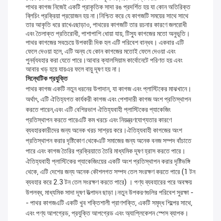
পাথর কাগজ নিজেই একটি প্রাকৃতিক সাদা রঙ প্রদর্শিত হয় যা কোন অতিরিক্ত
ব্লিচিং প্রক্রিয়া প্রয়োজন হয় না।নিশ্চিত করে যে কাগজটি সময়ের সাথে সাথে
তার আকৃতি ধরে রাখেএছাড়াও, পাথরের কাগজটি তার রচনার কারণে জলরোধী
এবং তৈলাক্ত প্রতিরোধী, পাশাপাশি ধোয়া যায়, টিস্যু কাগজের মতো অনুভূতি।
পাথর কাগজের সবচেয়ে উপকারী দিক হল এটি পরিবেশ বান্ধব। একবার এটি
ফেলে দেওয়া হলে, এটি অন্য যে কোন কাগজের মতোই ফেলে দেওয়া এবং
পুনর্ব্যবহার করা যেতে পারে।আবার ক্যালসিয়াম কার্বোনেটে পরিণত হয় এবং
আবার খড় হয়ে যায়এর ফলে বায়ু দূষণ হয় না।
সিন্থেটিক প্রযুক্তি
পাথর কাগজ একটি নতুন ধরনের উপাদান, যা কাগজ এবং প্লাস্টিকের মাঝখানে।
অর্থাৎ, এটি ঐতিহ্যগত কার্যকরী কাগজ এবং পেশাদারী কাগজ অংশ প্রতিস্থাপন
করতে পারেন,এবং এটি বেশিরভাগ ঐতিহ্যবাহী প্লাস্টিকের প্যাকেজিং
প্রতিস্থাপন করতে পারেএটি কম খরচে এবং নিয়ন্ত্রণযোগ্যতার কারণে
ব্যবহারকারীদের জন্য অনেক খরচ সাশ্রয় করে।ঐতিহ্যবাহী কাগজের অংশ
প্রতিস্থাপন করার দৃষ্টিকোণ থেকেএটি সমাজের জন্য অনেক বনজ সম্পদ বাঁচাতে
পারে এবং কাগজ তৈরির প্রক্রিয়াতে তৈরি মাধ্যমিক দূষণ হ্রাস করতে পারে।
ঐতিহ্যবাহী প্লাস্টিকের প্যাকেজিংয়ের একটি অংশ প্রতিস্থাপন করার দৃষ্টিভঙ্গি
থেকে, এটি দেশের জন্য অনেক কৌশলগত সম্পদ তেল সংরক্ষণ করতে পারে (1 টন
ব্যবহার করে 2.3 টন তেল সংরক্ষণ করতে পারে) । পণ্য ব্যবহারের পরে অবক্ষয়
উপলব্ধ, মাধ্যমিক সাদা দূষণ উত্পাদন ছাড়া।নতুন উপকরণগুলির পরিবেশ সুরক্ষা -
- পাথর কাগজএটি একটি খুব শক্তিশালী প্রাণশক্তি, একটি সমৃদ্ধ শিল্পের সাথে,
এবং পণ্য আপগ্রেড, প্রযুক্তি আপগ্রেড এবং অ্যাপ্লিকেশন স্পেস ব্যাপক।